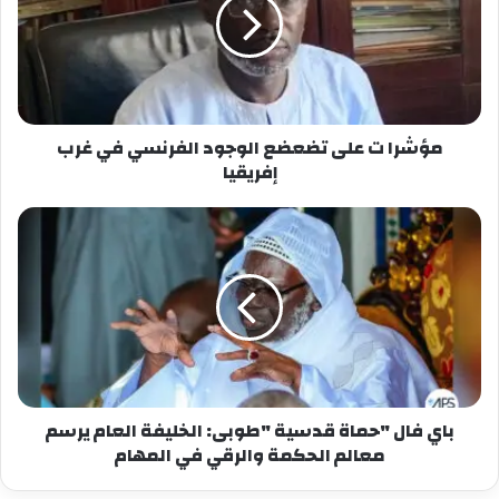
1- كيف نربي النشء على القيم القرآنية
: استعراض
الأساليب الفعالة لتعزيز القيم الإسلامية والقرآنية لدى
الأطفال والشباب. 2- الجودة في التعليم القرآني
:
مناقشة معايير الجودة وأهمية تحسين التعليم
القرآني.
3- مهارات التخطيط وحل المشكلات
: تقديم
مؤشرا ت على تضعضع الوجود الفرنسي في غرب
إفريقيا
استراتيجيات فعالة للتخطيط السليم وكيفية معالجة
المشكلات التي قد تواجه المعلمين. 4- مهارات
الإشراف وإدارة المركز القرآني
: استعراض مهارات
الإشراف الجيد وإدارة المراكز القرآنية بفاعلية.
باي فال "حماة قدسية "طوبى: الخليفة العام يرسم
معالم الحكمة والرقي في المهام