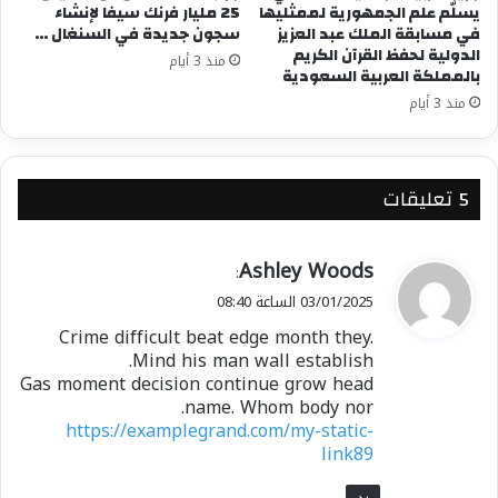
سنة، حيث قدم ورش عمل ومحاضرات تفاعلية ساهمت
يسلّم علم الجمهورية لممثليها
25 مليار فرنك سيفا لإنشاء
في إثراء المعلومات لدى المشاركين.
في مسابقة الملك عبد العزيز
سجون جديدة في السنغال …
الدولية لحفظ القرآن الكريم
منذ 3 أيام
بالمملكة العربية السعودية
اهتمام جمعية الإحسان
منذ 3 أيام
تولي جمعية الإحسان اهتماماً كبيراً بالقرآن الكريم
وبخدمة المجتمع المسلم. تعمل الجمعية على تعزيز
التعليم القرآني وتوفير بيئة تعليمية ملائمة للنشء،
‫5 تعليقات
مما يسهم في بناء جيل واعٍ ومؤمن بالقيم الإسلامية.
كما تسعى الجمعية إلى تقديم الدعم اللازم للمراكز
ي
Ashley Woods
القرآنية والمساهمة في نشر الثقافة الإسلامية.
:
ق
03/01/2025 الساعة 08:40
و
Crime difficult beat edge month they.
ل
Mind his man wall establish.
Gas moment decision continue grow head
name. Whom body nor.
https://examplegrand.com/my-static-
link89