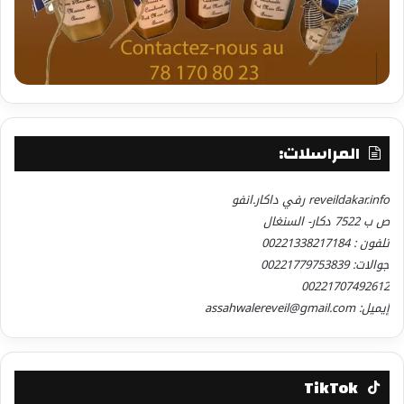
المراسلات:
reveildakar.info رفي داكار.انفو
ص ب 7522 دكار- السنغال
تلفون : 00221338217184
جوالات: 00221779753839
00221707492612
إيميل: assahwalereveil@gmail.com
TikTok