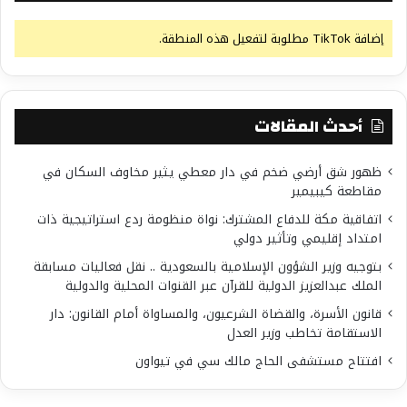
إضافة TikTok مطلوبة لتفعيل هذه المنطقة.
أحدث المقالات
ظهور شق أرضي ضخم في دار معطي يثير مخاوف السكان في
مقاطعة كيبيمير
اتفاقية مكة للدفاع المشترك: نواة منظومة ردع استراتيجية ذات
امتداد إقليمي وتأثير دولي
بتوجيه وزير الشؤون الإسلامية بالسعودية .. نقل فعاليات مسابقة
الملك عبدالعزيز الدولية للقرآن عبر القنوات المحلية والدولية
قانون الأسرة، والقضاة الشرعيون، والمساواة أمام القانون: دار
الاستقامة تخاطب وزير العدل
افتتاح مستشفى الحاج مالك سي في تيواون