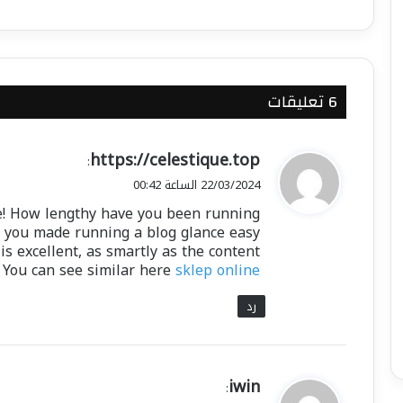
‫6 تعليقات
ي
https://celestique.top
:
ق
22/03/2024 الساعة 00:42
و
e! How lengthy have you been running
ل
? you made running a blog glance easy.
is excellent, as smartly as the content!
You can see similar here
sklep online
رد
ي
iwin
: