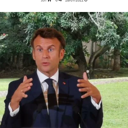
331
6
28/07/2022