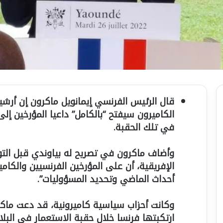
قال الرئيس الفرنسي إيمانويل ماكرون إن أرش
الكاميرون سيفتح “بالكامل” داعيا المؤرخين إل
في تلك الحقبة.
وأضاف ماكرون في تصريح له بياوندي قبل التو
الإفريقية، أن على المؤرخين الفرنسيين والكام
أحداث الماضي وتحديد المسؤوليات”.
وكانت أحزاب سياسية كاميرونية، قد دعت ماكرو
ارتكبتها فرنسا خلال حقبة الاستعمار في البلاد