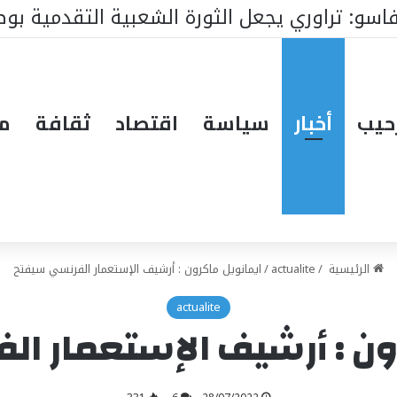
الوطنية : ملفات رئيس البرلمان التي ستغير ك
حيب
أخبار
سياسة
اقتصاد
ثقافة
مق
الرئيسية
/
actualite
/
ايمانويل ماكرون : أرشيف الإستعمار الفرنسي سيفتح
actualite
ون : أرشيف الإستعمار ا