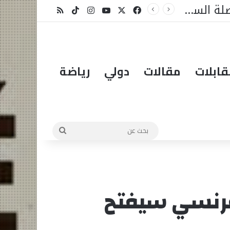
ل شيء
X
فيسبوك
يوتيوب
انستقرام
‫TikTok
ملخص الموقع RSS
ابلات
مقالات
دولي
رياضة
بحث
عن
لفرنسي سيفتح