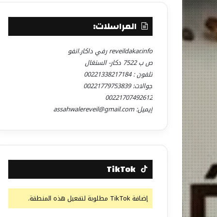
المراسلات:
reveildakar.info رفي داكار.انفو
ص ب 7522 دكار- السنغال
تلفون : 00221338217184
جوالات: 00221779753839
00221707492612
إيميل: assahwalereveil@gmail.com
TikTok
إضافة TikTok مطلوبة لتفعيل هذه المنطقة.