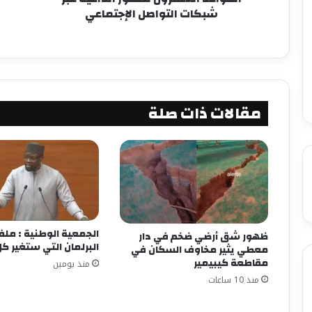
شبكات التواصل الإجتماعي
مقالات ذات صلة
الجمعية الوطنية : مل
ظهور شق أرضي ضخم في دار
البرلمان التي ستغير 
معطي يثير مخاوف السكان في
مقاطعة كيبيمير
منذ يومين
منذ 10 ساعات