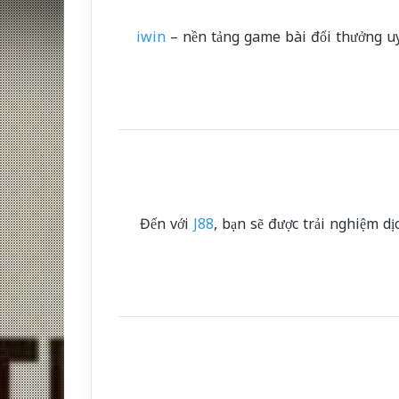
iwin
– nền tảng game bài đổi thưởng uy 
Đến với
J88
, bạn sẽ được trải nghiệm d