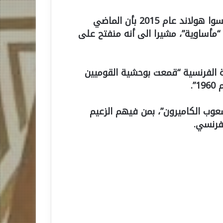
وسبق أن اعترف الرئيس الفرنسي السابق فرانسوا هولاند عام 2015 بأن الماضي
“مأساوية”، مشيرا الى أنه منفتح على
 الفرنسية “قمعت بوحشية القوميين
”.
عوب الكاميرون”، بمن فيهم الزعيم
فرنسي.