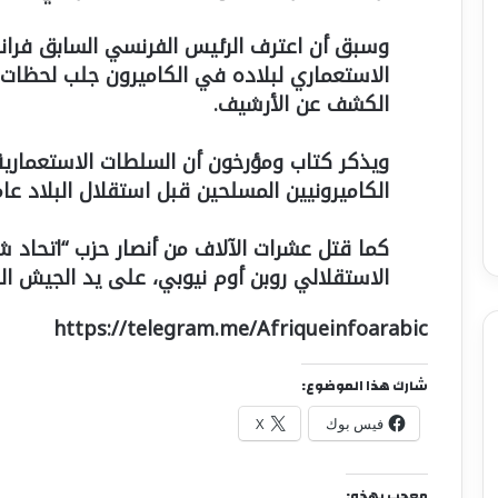
الاستعماري لبلاده في الكاميرون جلب لحظات 
الكشف عن الأرشيف.
ويذكر كتاب ومؤرخون أن السلطات الاستعمارية
الكاميرونيين المسلحين قبل استقلال البلاد عام 1960
كما قتل عشرات الآلاف من أنصار حزب “اتحاد ش
الاستقلالي روبن أوم نيوبي، على يد الجيش ال
https://telegram.me/Afriqueinfoarabic
شارك هذا الموضوع:
فيس بوك
X
معجب بهذه: