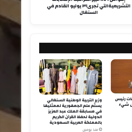
التشريعيةالتي تجرى٣١ يوليو القادم في
السنغال
فات رئيس
وزير التربية الوطنية السنغالي
كل شيء
يسلّم علم الجمهورية لممثليها
في مسابقة الملك عبد العزيز
الدولية لحفظ القرآن الكريم
بالمملكة العربية السعودية
منذ يومين