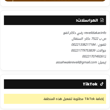
المراسلات:
reveildakar.info رفي داكار.انفو
ص ب 7522 دكار- السنغال
تلفون : 00221338217184
جوالات: 00221779753839
شارك هذا الموضوع:
00221707492612
فيس بوك
X
إيميل: assahwalereveil@gmail.com
معجب بهذه:
TikTok
إضافة TikTok مطلوبة لتفعيل هذه المنطقة.