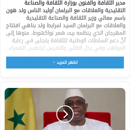
مدير الثقافة والفنون بوزارة الثقافة والصناعة
التقليدية والعلاقات مع البرلمان أوليد الناس ولد هون
باسم معالي وزير الثقافة والصناعة التقليدية
والعلاقات مع البرلمان السيد لمرابط ولد بناهي افتتاح
المهرجان الذي ينظمه بيت شعر نواكشوط، منوها إلى
أنَّ دعم السلطات الوطنية للثقافة يتجلى في رعاية
المواهب وفي بذل الغالي والنفيس ليتنفس الشعراء
الصعداء وتنشد حناجرهم صداحة في سماوات الحرف،
وفق تعبيره.
اظهر المزيد
وأكد ولد هنون أن برنامج فخامة رئيس الجمهورية
السيد محمد ولد الشيخ الغزواني “تعهداتي”، خصص
جانبا كبيرا للثقافة والمثقفين والشعر والشعراء.
ونوه المسؤول الحكومي الموريتاني بدعم إمارة
الشارقة “التي عرفناها باهتمامها بالمثقفين
وبالثقافة بجميع أنماطها سواء كانت شعرا أو نثرا أو
مسرحا أو فنونا، فلها جزيل الشكر والامتنان”.
واختتم ولد هنون خطابه بالإعراب عن تشكراته “لكل من