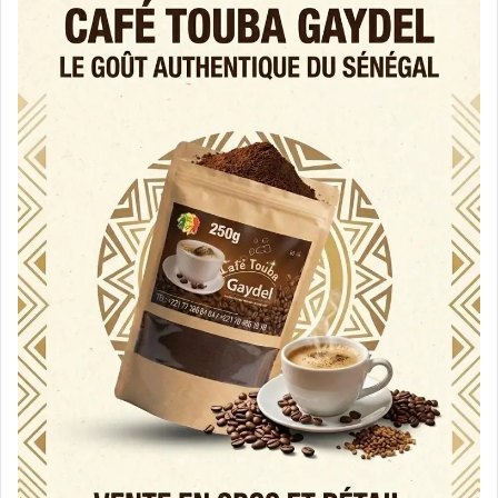
الذي يسعى دائما إلى تقديم الدعم المعنوي والمادي
للشعراء وللشعر، على إتاحة هذه الفرصة لنا لزيارة
موريتانيا المنارة، موريتانيا العلم، والشعر والأدب، هذا
البلد المبارك الذي نهل أجدادنا على اختلاف بلدانهم
من معين علمائه ومشائخه وشعرائه الشيء الكثير.