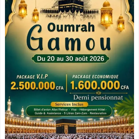
أن يجعل مقامها معنا من أسعد أيامها، وسنعمل
بحول الله وقوته حتى يتغلب أهل البيان على حواجز
الزمان والمكان، مسهمين بذلك في تجذير أواصر
المحبة والإيخاء بين الشعوب”.
وهنأ ولد السيد الشعراء الموريتانيين الذين وقعوا
عقودا لإصدار دواوينهم هذه السنة ضمن إصدارات
دائرة الثقافة بالشارقة.
وأكد ولد السيد أنه “ما كان لبيت الشعر- نواكشوط أن
ينفذ برامجه الأسبوعية والشهرية والفصلية والسنوية،
وأن يطبع الدواوين والكتب كل سنة لولا الدعم
السخي، والتوجيه الرشيد اللذان يتلقاهما من دائرة
الثقافة بحكومة الشارقة التي دأبت على تحمل عناء
السفر لتواكب جمهور الشعر والثقافة فرحة هذا
المهرجان فلها منا جزيل الشكر وعظيم الامتنان”.
وأكد ولد السيد كما أن “الاحتضان الرسمي والشعبي
الذي وجدناه لدى السلطات الجهوية والعمومية، ولدى
المثقفين شجعنا على تحمل هذه الأمانة، ودفعنا إلى
المضي في البحث عن المشترك بين أبناء هذا المجتمع،