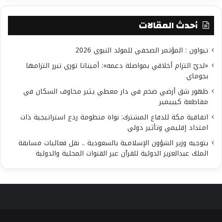
أحدث المقالات
تيواون : المؤتمر الصحفي للمولد النبوي 2026
«لديّ التزام أخلاقي بمواصلة دعمه»: أميناتا توري تبرر التزامها
بجوماي
ظهور شق أرضي ضخم في دار معطي يثير مخاوف السكان في
مقاطعة كيبيمير
اتفاقية مكة للدفاع المشترك: نواة منظومة ردع استراتيجية ذات
امتداد إقليمي وتأثير دولي
بتوجيه وزير الشؤون الإسلامية بالسعودية .. نقل فعاليات مسابقة
الملك عبدالعزيز الدولية للقرآن عبر القنوات المحلية والدولية