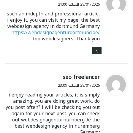
ق
29/01/2026 الساعة 21:00
معجب بهذه:
و
such an indepth and professional article,
ل
i enjoy it, you can visit my page, the best
webdesign agency in dortmund Germany
https://webdesignagenturdortmund.de/
top webdesigners. Thank you
رد
ي
seo freelancer
:
ق
29/01/2026 الساعة 23:09
و
i enjoy reading your articles, it is simply
ل
amazing, you are doing great work, do
you post often? i will be checking you out
again for your next post. you can check
out webdesignagenturnürnberg.de the
best webdesign agency in nuremberg
Germany