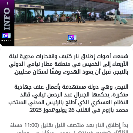
سُمعت أصوات إطلاق نار كثيف وانفجارات مدوية ليلة
الأربعاء إلى الخميس في منطقة مطار نيامي الدولي
بالنيجر، قبل أن يعود الهدوء، وفقًا لسكان محليين.
النيجر، وهي دولة مستهدفة بأعمال عنف جهادية
متكررة، يحكمها الجنرال عبد الرحمن تياني، قائد
النظام العسكري الذي أطاح بالرئيس المدني المنتخب
محمد بازوم في انقلاب 26 يوليو/تموز 2023.
بدأ إطلاق النار بعد منتصف الليل بقليل (11:00 مساءً
الثلآثآء بتوقيت غرينتش)، بحسب سكان حي مجاور