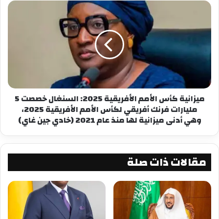
أمتار وسياراتٍ محترقة.
ولم تتوفر أي إحصائياتٍ عن الخسائر البشرية ليلة
الأربعاء حتى صباح الخميس.
“دافعوا عن الوطن”
وبينما بدا أن الهدوء قد عاد حوالي الساعة الثانية
ميزانية كأس الأمم الأفريقية 2025: السنغال خصصت 5
صباحًا (الواحدة صباحًا بتوقيت غرينتش)، دعا أنصار
مليارات فرنك أفريقي لكأس الأمم الأفريقية 2025،
وهي أدنى ميزانية لها منذ عام 2021 (خادي جين غاي)
النظام العسكري الناس إلى النزول إلى شوارع
العاصمة “للدفاع عن الوطن”.
أفاد سكانٌ بالقرب من المطار بسماع صفارات سيارات
مقالات ذات صلة
الإطفاء وهي تتجه نحوه.
ووفقًا لحساب التحليلات “برانت” على موقع “إكس”، تم
تحويل مسار طائرة ركاب قادمة من الجزائر العاصمة،