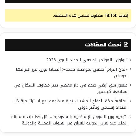
إضافة TikTok مطلوبة لتفعيل هذه المنطقة.
أحدث المقالات
تيواون : المؤتمر الصحفي للمولد النبوي 2026
«لديّ التزام أخلاقي بمواصلة دعمه»: أميناتا توري تبرر التزامها
بجوماي
ظهور شق أرضي ضخم في دار معطي يثير مخاوف السكان في
مقاطعة كيبيمير
اتفاقية مكة للدفاع المشترك: نواة منظومة ردع استراتيجية ذات
امتداد إقليمي وتأثير دولي
بتوجيه وزير الشؤون الإسلامية بالسعودية .. نقل فعاليات مسابقة
الملك عبدالعزيز الدولية للقرآن عبر القنوات المحلية والدولية