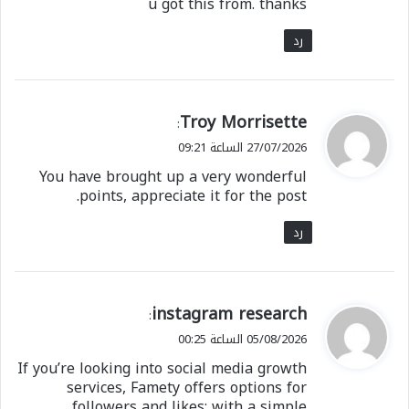
u got this from. thanks
رد
ي
Troy Morrisette
:
ق
27/07/2026 الساعة 09:21
و
You have brought up a very wonderful
ل
points, appreciate it for the post.
رد
ي
instagram research
:
ق
05/08/2026 الساعة 00:25
و
If you’re looking into social media growth
ل
services, Famety offers options for
followers and likes; with a simple