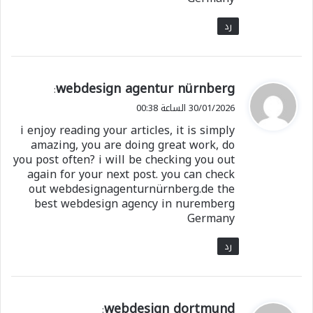
رد
ي
webdesign agentur nürnberg
:
ق
30/01/2026 الساعة 00:38
و
i enjoy reading your articles, it is simply
ل
amazing, you are doing great work, do
you post often? i will be checking you out
again for your next post. you can check
out webdesignagenturnürnberg.de the
best webdesign agency in nuremberg
Germany
رد
ي
webdesign dortmund
: