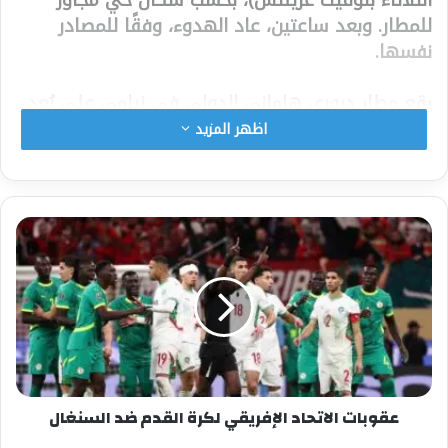
للمطار. وبعد ساعتين، عاد الهدوء، وفقًا للمصادر
نفسها.
يقع مطار ديوري هاماني الدولي في نيامي على بُعد
حوالي عشرة كيلومترات من القصر الرئاسي النيجري،
اظهر المزيد
ويضم قاعدةً للقوات الجوية النيجرية، وقاعدةً حديثةً
للطائرات المسيّرة، ومقر قيادة القوة الموحدة التي
أنشأتها النيجر وبوركينا فاسو ومالي لمكافحة
الجماعات الجهادية التي ابتليت بها الدول الثلاث.
لم يُعرف سبب تبادل إطلاق النار ليلة الأربعاء حتى
صباح الخميس، لكن لقطاتٍ صوّرها سكانٌ بالقرب من
المطار أظهرت آثارًا طويلةً مضيئةً في السماء
المظلمة، ما يُشير إلى وجود دفاعاتٍ جوية، ربما ضد
الطائرات المسيّرة.
وأظهرت صورٌ أخرى، لم تتمكن وكالة فرانس برس من
عقوبات الاتحاد الإفريقي لكرة القدم ضد السنغال
التحقق منها بشكلٍ مستقل، ألسنةَ لهبٍ بارتفاع عدة