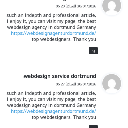
ق
30/01/2026 الساعة 06:20
و
such an indepth and professional article,
ل
i enjoy it, you can visit my page, the best
webdesign agency in dortmund Germany
https://webdesignagenturdortmund.de/
top webdesigners. Thank you
رد
ي
webdesign service dortmund
:
ق
30/01/2026 الساعة 06:27
و
such an indepth and professional article,
ل
i enjoy it, you can visit my page, the best
webdesign agency in dortmund Germany
https://webdesignagenturdortmund.de/
top webdesigners. Thank you