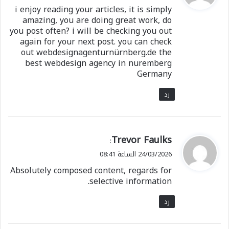
و
i enjoy reading your articles, it is simply
ل
amazing, you are doing great work, do
you post often? i will be checking you out
again for your next post. you can check
out webdesignagenturnürnberg.de the
best webdesign agency in nuremberg
Germany
رد
ي
Trevor Faulks
:
ق
24/03/2026 الساعة 08:41
و
Absolutely composed content, regards for
ل
selective information.
رد