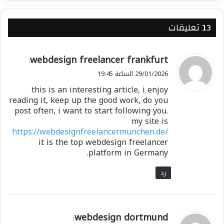
جندي لمكافحة الجماعات الجهادية المرتبطة بتنظيم
القاعدة وداعش.
‫13 تعليقات
تتواصل الهجمات بلا هوادة. ووفقًا لمنظمة ACLED،
ي
webdesign freelancer frankfurt
:
وهي منظمة غير حكومية ترصد ضحايا النزاعات حول
ق
29/01/2026 الساعة 19:45
العالم، فقد حصد العنف الجهادي أرواح ما يقرب من
و
ألفي شخص في النيجر بحلول عام ٢٠٢٥.
this is an interesting article, i enjoy
ل
reading it, keep up the good work, do you
post often, i want to start following you.
كما تواجه البلاد هجمات دامية من جماعة بوكو حرام
my site is
وتنظيم الدولة الإسلامية في غرب إفريقيا (داعش)
https://webdesignfreelancermunchen.de/
في الجانب الآخر من البلاد، في منطقتها الجنوبية
it is the top webdesign freelancer
platform in Germany.
الشرقية
رد
شارك هذا الموضوع:
فيس بوك
X
ي
webdesign dortmund
: