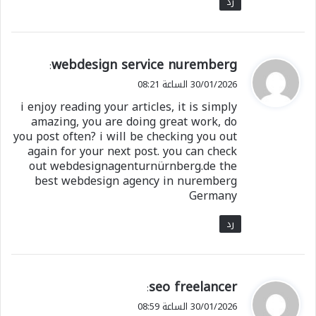
رد
ي
webdesign service nuremberg
:
ق
30/01/2026 الساعة 08:21
و
i enjoy reading your articles, it is simply
ل
amazing, you are doing great work, do
you post often? i will be checking you out
again for your next post. you can check
out webdesignagenturnürnberg.de the
best webdesign agency in nuremberg
Germany
رد
ي
seo freelancer
:
ق
30/01/2026 الساعة 08:59