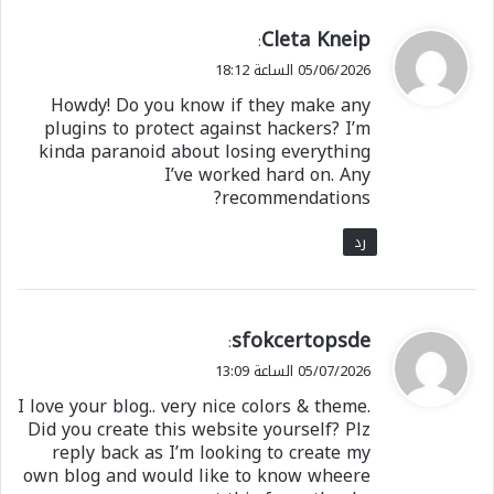
ي
Cleta Kneip
:
ق
05/06/2026 الساعة 18:12
و
Howdy! Do you know if they make any
ل
plugins to protect against hackers? I’m
kinda paranoid about losing everything
I’ve worked hard on. Any
recommendations?
رد
ي
sfokcertopsde
:
ق
05/07/2026 الساعة 13:09
و
I love your blog.. very nice colors & theme.
ل
Did you create this website yourself? Plz
reply back as I’m looking to create my
own blog and would like to know wheere