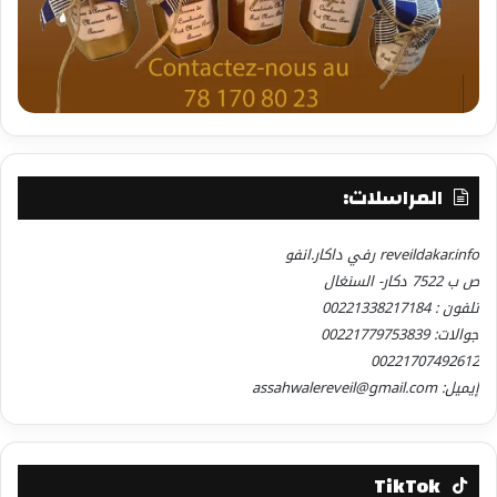
المراسلات:
reveildakar.info رفي داكار.انفو
ص ب 7522 دكار- السنغال
تلفون : 00221338217184
جوالات: 00221779753839
00221707492612
إيميل: assahwalereveil@gmail.com
TikTok