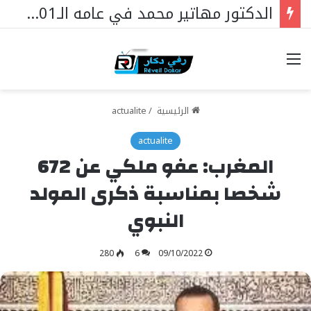
الدكتور مهاتير محمد في عامه الـ101… قائدٌ استثنائي ورمزٌ خالد في مسيرة نهضة ماليزيا.
خيارات
الرئيسية
/
actualite
actualite
المغرب: عفو ملكي عن 672
شخصا بمناسبة ذكرى المولد
النبوي
280
6
09/10/2022