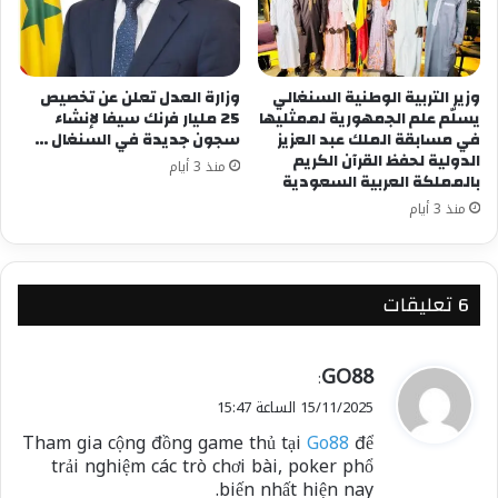
وزير التربية الوطنية السنغالي
وزارة العدل تعلن عن تخصيص
يسلّم علم الجمهورية لممثليها
25 مليار فرنك سيفا لإنشاء
في مسابقة الملك عبد العزيز
سجون جديدة في السنغال …
الدولية لحفظ القرآن الكريم
منذ 3 أيام
بالمملكة العربية السعودية
منذ 3 أيام
‫6 تعليقات
ي
GO88
:
ق
15/11/2025 الساعة 15:47
و
Tham gia cộng đồng game thủ tại
Go88
để
ل
trải nghiệm các trò chơi bài, poker phổ
biến nhất hiện nay.