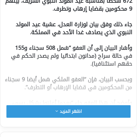
672 شخصا بمناسبة عيد المولد النبوي الشريف، بينهم
9 محكومين بقضايا إرهاب وتطرف.​​​​​​​
جاء ذلك وفق بيان لوزارة العدل، عشية عيد المولد
النبوي الذي يصادف غدا الأحد في المملكة.
وأشار البيان إلى أن العفو “شمل 508 سجناء و155
في حالة سراح (مدانون ابتدائيا ولم يصدر الحكم في
حقهم استئنافيا).
وبحسب البيان، فإن “العفو الملكي شمل أيضا 9 سجناء
من المحكومين في قضايا الإرهاب أو التطرف”.
وأوضح أن هذا العفو جاء “بعدما أعلنوا بشكل رسمي
تشبثهم بثوابت الأمة ومقدساتها وبالمؤسسات
اظهر المزيد
الوطنية، وبعد مراجعة مواقفهم وتوجهاتهم الفكرية،
ونبذهم للتطرف والإرهاب”.