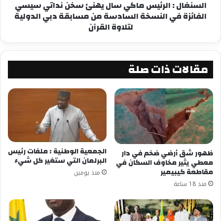
السنغال : الرئيس ماكي سال يهنئ سخن نداتي سيسي
الفائزة في النسخة السادسة من مسابقة دبي الدولية
لتلاوة القرآن
مقالات ذات صلة
الجمعية الوطنية : ملفات رئيس
ظهور شق أرضي ضخم في دار
البرلمان التي ستغير كل شيء
معطي يثير مخاوف السكان في
مقاطعة كيبيمير
منذ يومين
منذ 18 ساعة