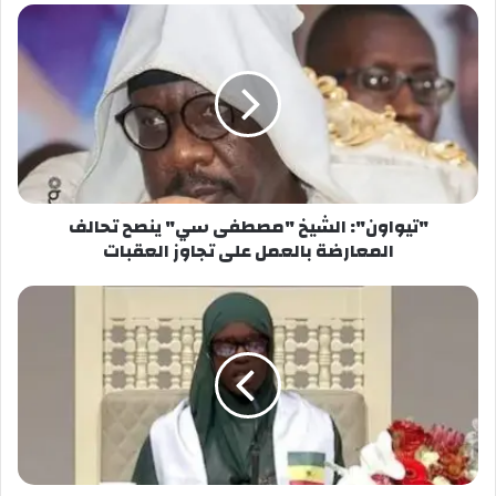
وحسب بيانات إدارة السجون (حكومية)، فإن لديها “207
سجناء يمثلون مختلف التوجهات الفكرية المتطرفة،
داعش والقاعدة والسلفية الجهادية، استفادوا من
برنامج مصالحة، منذ إطلاقه عام 2017”.
وأقر المغرب، في 2016، استراتيجية جديدة تهم
المعتقلين وموظفي السجون، حيث تهدف
الاستراتيجية إلى ضمان أمن وسلامة السجناء، وتشمل
"تيواون": الشيخ "مصطفى سي" ينصح تحالف
“أنسنة ظروف الاعتقال” و”إعداد المعتقلين للاندماج
المعارضة بالعمل على تجاوز العقبات
الاجتماعي والاقتصادي”. –
شارك هذا الموضوع:
فيس بوك
X
معجب بهذه: