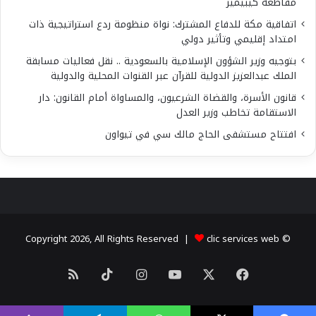
مقاطعة كيبيمير
اتفاقية مكة للدفاع المشترك: نواة منظومة ردع استراتيجية ذات
امتداد إقليمي وتأثير دولي
بتوجيه وزير الشؤون الإسلامية بالسعودية .. نقل فعاليات مسابقة
الملك عبدالعزيز الدولية للقرآن عبر القنوات المحلية والدولية
قانون الأسرة، والقضاة الشرعيون، والمساواة أمام القانون: دار
الاستقامة تخاطب وزير العدل
افتتاح مستشفى الحاج مالك سي في تيواون
clic services web
© Copyright 2026, All Rights Reserved |
X
فيسبوك
يوتيوب
انستقرام
‫TikTok
ملخص
الموقع