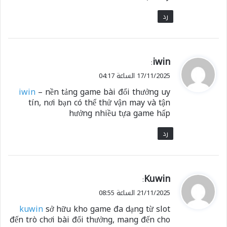
رد
ي
iwin
:
ق
17/11/2025 الساعة 04:17
و
iwin
– nền tảng game bài đổi thưởng uy
ل
tín, nơi bạn có thể thử vận may và tận
hưởng nhiều tựa game hấp
رد
ي
Kuwin
:
ق
21/11/2025 الساعة 08:55
و
kuwin
sở hữu kho game đa dạng từ slot
ل
đến trò chơi bài đổi thưởng, mang đến cho