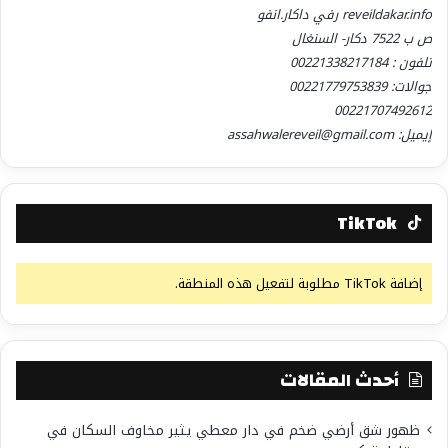
reveildakar.info رفي داكار.انفو
ص ب 7522 دكار- السنغال
تلفون : 00221338217184
جوالات: 00221779753839
00221707492612
إيميل: assahwalereveil@gmail.com
TikTok
إضافة TikTok مطلوبة لتفعيل هذه المنطقة.
أحدث المقالات
ظهور شق أرضي ضخم في دار معطي يثير مخاوف السكان في