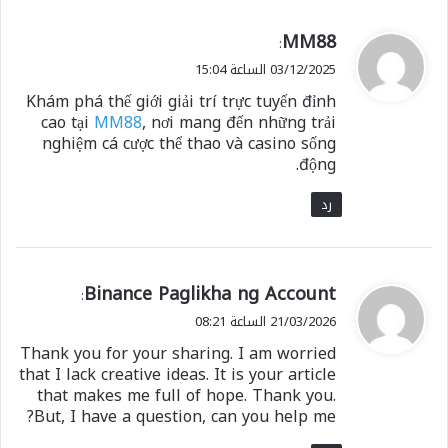
ي
MM88
:
ق
03/12/2025 الساعة 15:04
و
Khám phá thế giới giải trí trực tuyến đỉnh
ل
cao tại
MM88
, nơi mang đến những trải
nghiệm cá cược thể thao và casino sống
động.
رد
ي
Binance Paglikha ng Account
:
ق
21/03/2026 الساعة 08:21
و
Thank you for your sharing. I am worried
ل
that I lack creative ideas. It is your article
that makes me full of hope. Thank you.
But, I have a question, can you help me?