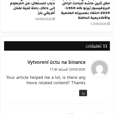
حفل تأبين حاشد للباحث الراحل
دياب للسنغال: من الخرطوم
البروفيسور تيرنو كاه 1950-
إلى داكار، رحلة فنية لفنان
2024 احتفاء بمسيرته العلمية
أفريقي بارز
والأكاديمية الحافلة
04/06/2026
12/06/2026
‫11 تعليقات
ي
Vytvorení úctu na binance
:
ق
22/02/2025 الساعة 17:42
و
Your article helped me a lot, is there any
ل
more related content? Thanks!
رد