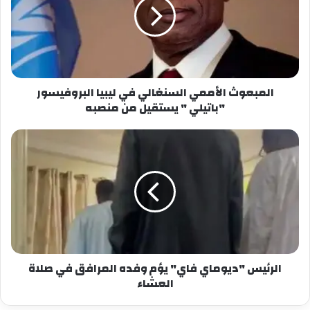
المبعوث الأممي السنغالي في ليبيا البروفيسور
"باتيلي " يستقيل من منصبه
الرئيس "ديوماي فاي" يؤم وفده المرافق في صلاة
العشاء