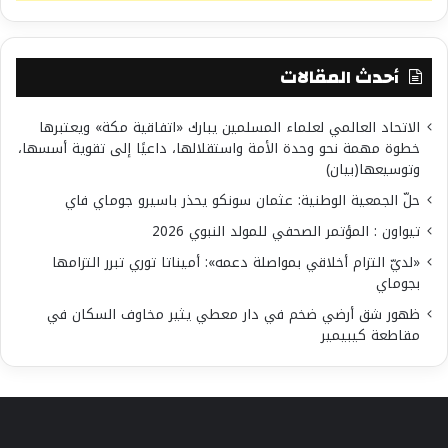
أحدث المقالات
الاتحاد العالمي لعلماء المسلمين يبارك «اتفاقية مكة» ويعتبرها
خطوة مهمة نحو وحدة الأمة واستقلالها، داعيًا إلى تقوية أسسها،
وتوسيعها(بيان)
حلّ الجمعية الوطنية: عثمان سونكو يحذر باسيرو جوماي فاي
تيواون : المؤتمر الصحفي للمولد النبوي 2026
«لديّ التزام أخلاقي بمواصلة دعمه»: أميناتا توري تبرر التزامها
بجوماي
ظهور شق أرضي ضخم في دار معطي يثير مخاوف السكان في
مقاطعة كيبيمير