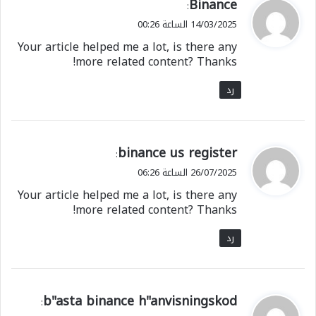
ي
Binance
:
ق
14/03/2025 الساعة 00:26
و
Your article helped me a lot, is there any
ل
more related content? Thanks!
رد
ي
binance us register
:
ق
26/07/2025 الساعة 06:26
و
Your article helped me a lot, is there any
ل
more related content? Thanks!
رد
ي
b"asta binance h"anvisningskod
:
ق