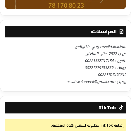
المراسلات:
reveildakar.info رفي داكار.انفو
ص ب 7522 دكار- السنغال
تلفون : 00221338217184
جوالات: 00221779753839
00221707492612
إيميل: assahwalereveil@gmail.com
TikTok
إضافة TikTok مطلوبة لتفعيل هذه المنطقة.