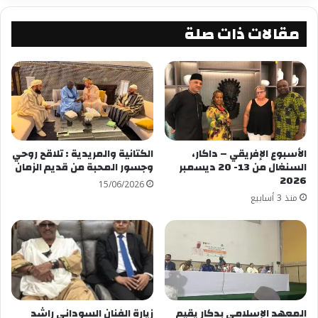
مقالات ذات صلة
الأسبوع الإفريقي – داكار،
الكتانية والمريدية : تلاقح روحي
السنغال من 13- 20 ديسمبر
وجسور المحبة من قديم الزمان
2026
15/06/2026
منذ 3 أسابيع
المعهد الإسلامي بدكار يقيم
زيارة الفنان السوداني راشد