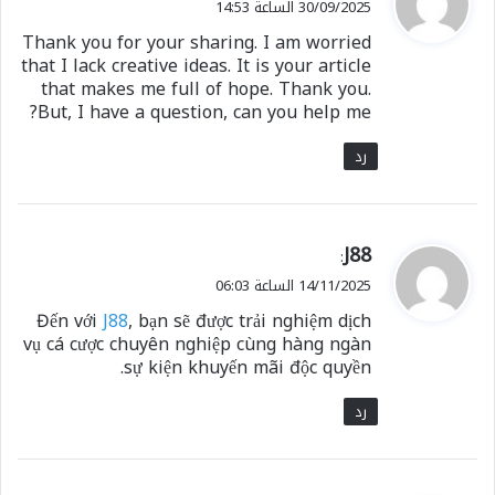
30/09/2025 الساعة 14:53
و
Thank you for your sharing. I am worried
ل
that I lack creative ideas. It is your article
that makes me full of hope. Thank you.
But, I have a question, can you help me?
رد
ي
J88
:
ق
14/11/2025 الساعة 06:03
و
Đến với
J88
, bạn sẽ được trải nghiệm dịch
ل
vụ cá cược chuyên nghiệp cùng hàng ngàn
sự kiện khuyến mãi độc quyền.
رد