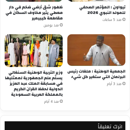
تيواون : المؤتمر الصحفي
ظهور شق أرضي ضخم في دار
للمولد النبوي 2026
معطي يثير مخاوف السكان في
مقاطعة كيبيمير
منذ 5 ساعات
منذ يومين
الجمعية الوطنية : ملفات رئيس
وزير التربية الوطنية السنغالي
البرلمان التي ستغير كل شيء
يسلّم علم الجمهورية لممثليها
في مسابقة الملك عبد العزيز
منذ 3 أيام
الدولية لحفظ القرآن الكريم
بالمملكة العربية السعودية
منذ 4 أيام
اترك تعليقاً