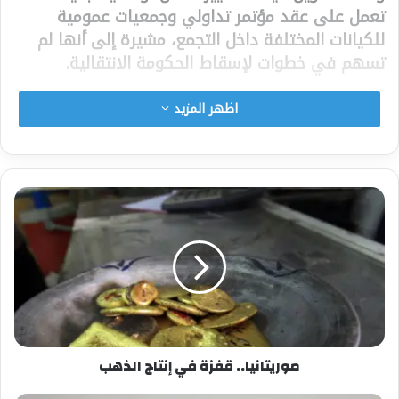
تعمل على عقد مؤتمر تداولي وجمعيات عمومية
للكيانات المختلفة داخل التجمع، مشيرة إلى أنها لم
تسهم في خطوات لإسقاط الحكومة الانتقالية.
وقال القيادي في التجمع محمد ناجي الأصم، إن
اظهر المزيد
“هناك تكتلا حزبيا داخل التجمع عطل الفترة الانتقالية”.
وتأتي الخلافات في ظل اتهامات بسيطرة الحزب
الشيوعي على قيادة التجمع المنتخبة والمعروفة
برفضها لوجود الجيش في السلطة.
ودعا الناطق الرسمي الجديد باسم التجمع حسن
فاروق على حسابه بمواقع التواصل الاجتماعي
“لإسقاط الحكومة الحالية”، في وقت انتشرت فيه على
نطاق واسع دعوات لتظاهرات مليونية في الـ30 من
يونيو الحالي، لاستعادة مسار الثورة.
موريتانيا.. قفزة في إنتاج الذهب