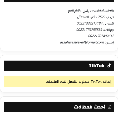
reveildakar.info رفي داكار.انفو
ص ب 7522 دكار- السنغال
تلفون : 00221338217184
جوالات: 00221779753839
00221707492612
إيميل: assahwalereveil@gmail.com
TikTok
إضافة TikTok مطلوبة لتفعيل هذه المنطقة.
أحدث المقالات