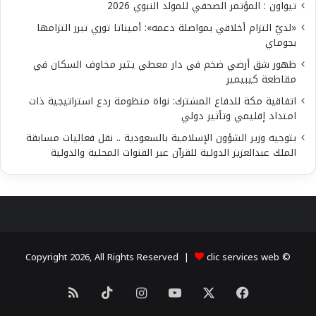
تيواون : المؤتمر الصحفي للمولد النبوي 2026
«لديّ التزام أخلاقي بمواصلة دعمه»: أميناتا توري تبرر التزامها
بجوماي
ظهور شق أرضي ضخم في دار معطي يثير مخاوف السكان في
مقاطعة كيبيمير
اتفاقية مكة للدفاع المشترك: نواة منظومة ردع استراتيجية ذات
امتداد إقليمي وتأثير دولي
بتوجيه وزير الشؤون الإسلامية بالسعودية .. نقل فعاليات مسابقة
الملك عبدالعزيز الدولية للقرآن عبر القنوات المحلية والدولية
clic services web
© Copyright 2026, All Rights Reserved |
X
فيسبوك
يوتيوب
انستقرام
‫TikTok
ملخص