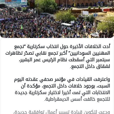
أدت الخلافات الأخيرة حول انتخاب سكرتارية “تجمع
المهنيين السودانيين” أكبر تجمع نقابي تصدّر تظاهرات
سبتمبر التي أسقطت نظام الرئيس عمر البشير،
لشقاق داخل التجمع.
واعترفت القيادات في مؤتمر صحفي عقدته اليوم
السبت، بوجود خلافات داخل التجمع، مؤكدة أن
الانتخابات التي تمت أخيرا لاختيار سكرتارية جديدة
للتجمع خالفت أسس الديمقراطية.
ودعت لتكوين قيادة تسيير أعمال توافقية جديدة،