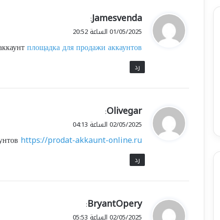
ي
Jamesvenda
:
ق
01/05/2025 الساعة 20:52
و
 аккаунт
площадка для продажи аккаунтов
ل
رد
ي
Olivegar
:
ق
02/05/2025 الساعة 04:13
و
аунтов
https://prodat-akkaunt-online.ru/
ل
رد
ي
BryantOpery
:
ق
02/05/2025 الساعة 05:53