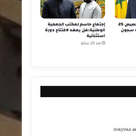
وزارة العدل تعلن عن تخصيص 25
إجتماع حاسم لمكتب الجمعية
اء سجون
الوطنية:هل يمهد لافتتاح دورة
استثنائية
منذ 20 ساعة
покупка а