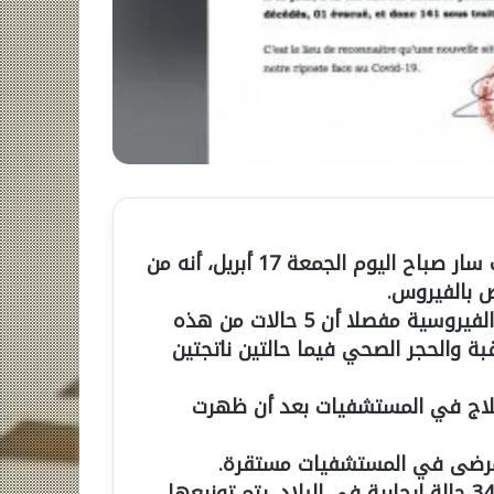
أعلن وزير الصحة والعمل الاجتماعي عبد الله ضيوف سار صباح اليوم الجمعة 17 أبريل، أنه من
واستعرض البيان الصحفي رقم 47 نتائج الفحوصات الفيروسية مفصلا أن 5 حالات من هذه
بة والحجر الصحي فيما حالتين ناتجتين
 ممن يتلقون العلاج في المستشفيات بعد أن ظهرت
للمرضى في المستشفيات مستقرة.
وأكدت وزارة الصحة إلى أنه حتى الآن ، تم تحديد 342 حالة إيجابية في البلاد. يتم توزيعها