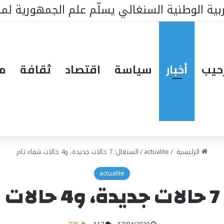
 أفريقي لدعم أولويات السنغال
حيب
أخبار
سياسة
اقتصاد
ثقافة
مق
الرئيسية
/
actualite
/
السنغال: 7 حالات جديدة، و4 حالات شفاء تام
actualite
م