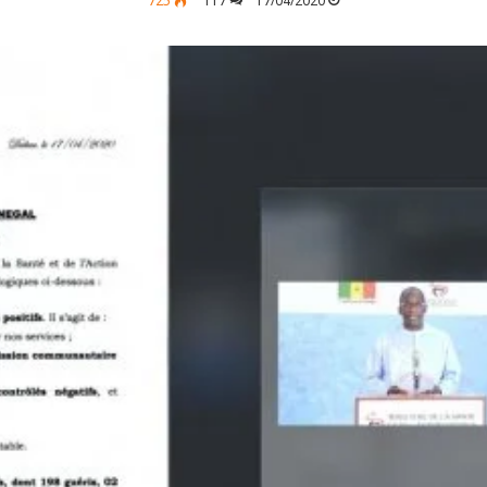
725
117
17/04/2020