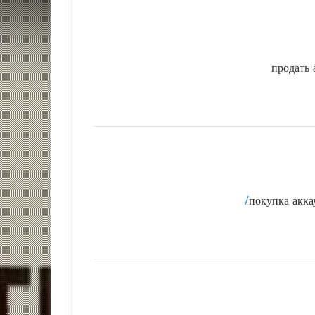
продать
покупка акк