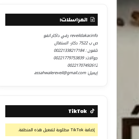
المراسلات:
reveildakar.info رفي داكار.انفو
ص ب 7522 دكار- السنغال
تلفون : 00221338217184
جوالات: 00221779753839
00221707492612
إيميل: assahwalereveil@gmail.com
TikTok
إضافة TikTok مطلوبة لتفعيل هذه المنطقة.