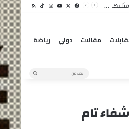
X
فيسبوك
يوتيوب
انستقرام
‫TikTok
ملخص الموقع RSS
ابلات
مقالات
دولي
رياضة
بحث
عن