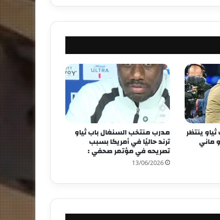
م 2026: باب ثياو ينتظر
مدرب منتخب السنغال باب ثياو
و ماني
ترند حاليًا في أمريكا بسبب
تصريحه في مؤتمر صحفي :
13/06/2026