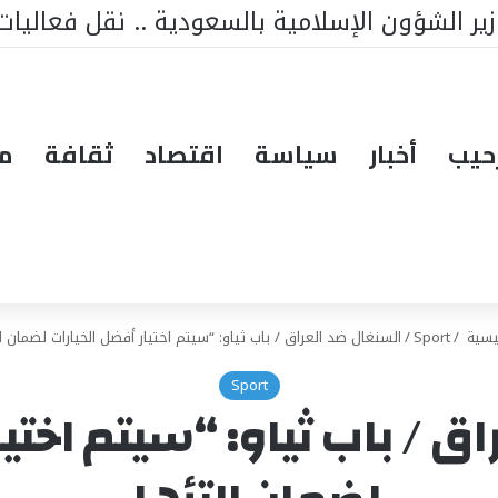
حيب
أخبار
سياسة
اقتصاد
ثقافة
مق
يسية
/
Sport
/
السنغال ضد العراق / باب ثياو: “سيتم اختيار أفضل الخيارات لضمان ا
Sport
ق / باب ثياو: “سيتم اختيا