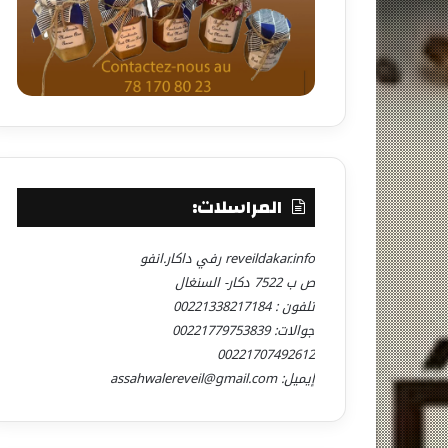
المراسلات:
reveildakar.info رفي داكار.انفو
ص ب 7522 دكار- السنغال
تلفون : 00221338217184
جوالات: 00221779753839
00221707492612
إيميل: assahwalereveil@gmail.com