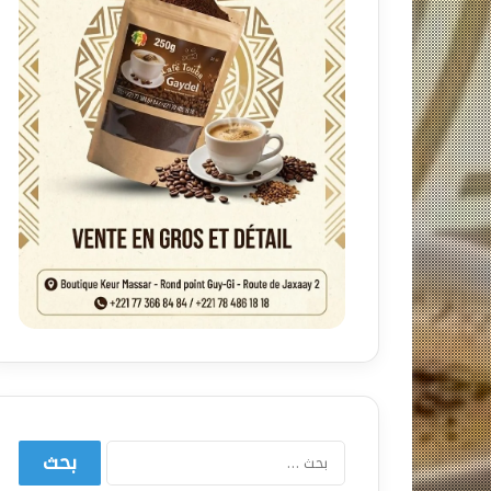
البحث
عن: