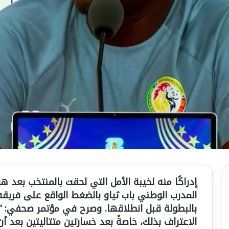
إدراكًا منه لخيبة الأمل التي لحقت بالمنتخب بعد هز
المدرب الوطني باب ثياو بالضغط الواقع على فريقه، 
بالبطولة قبل انطلاقها. وصرح في مؤتمر صحفي: “أع
الاعتراف بذلك، خاصةً بعد خسارتين متتاليتين بعد أن 