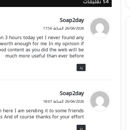
‫54 تعليقات
ي
Soap2day
:
ق
26/06/2026 الساعة 17:56
و
n 3 hours today yet I never found any
ل
ty worth enough for me In my opinion if
od content as you did the web will be
much more useful than ever before
رد
ي
Soap2day
:
ق
26/06/2026 الساعة 18:07
و
on here I am sending it to some friends
ل
us And of course thanks for your effort
رد