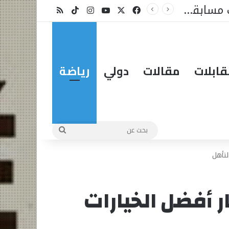
قانون الأسرة، والقضاة الشرعيون، والمساواة أمام القانون: دار الاستقامة تخاطب وزير العدل
X
فيسبوك
يوتيوب
انستقرام
‫TikTok
ملخص الموقع RSS
ابلات
مقالات
دولي
رياضة
بحث
عن
لتأهل
ر أفضل الخيارات