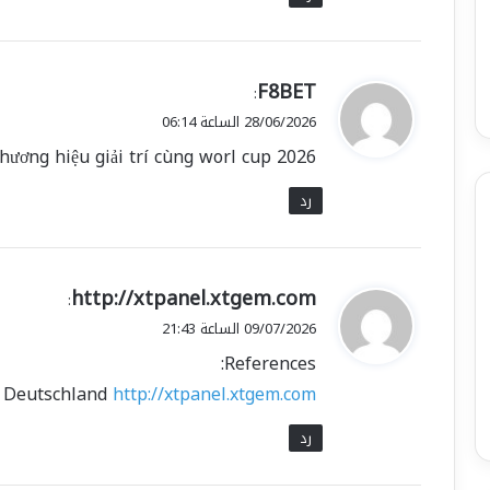
ي
F8BET
:
ق
28/06/2026 الساعة 06:14
و
thương hiệu giải trí cùng worl cup 2026
ل
رد
ي
http://xtpanel.xtgem.com
:
ق
09/07/2026 الساعة 21:43
و
References:
ل
n Deutschland
http://xtpanel.xtgem.com
رد