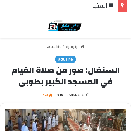
المتوسط ينتظر من يقود المستقبل… هل تكون إيطاليا صاحبة المبادرة؟
خيارات
الرئيسية
/
actualite
actualite
السنغال: صور من صلاة القيام
في المسجد الكبير بطوبى
758
0
26/04/2020