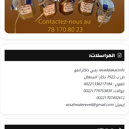
المراسلات:
reveildakar.info رفي داكار.انفو
ص ب 7522 دكار- السنغال
تلفون : 00221338217184
جوالات: 00221779753839
00221707492612
إيميل: assahwalereveil@gmail.com