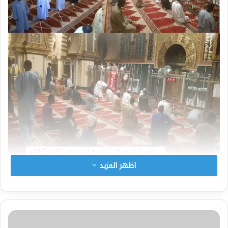
اظهر المزيد
مع بداية شهر رمضان سمح لعدد محدود من المصلين
بحضور صلاة نافلة التراويح في مسجد طوبى وفق
الإجراءت والضوابط التي فرضتها الظروف الصحية