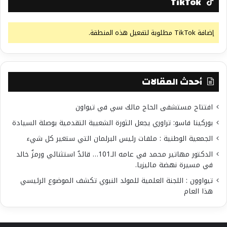
TikTok
إضافة TikTok مطلوبة لتفعيل هذه المنطقة.
أحدث المقالات
افتتاح مستشفى الحاج مالك سي في تيواون
بوركينا فاسو: تراوري يجعل الثورة الشعبية التقدمية بوصلة السيادة
الجمعية الوطنية : ملفات رئيس البرلمان التي ستغير كل شيء
الدكتور مهاتير محمد في عامه الـ101… قائدٌ استثنائي ورمزٌ خالد
في مسيرة نهضة ماليزيا.
تيواوون : اللجنة العلمية للمولد النبوي تكشف الموضوع الرئيسي
هذا العام