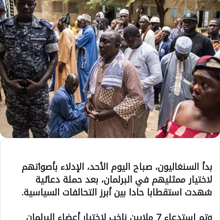
بدأ السنغاليون، صباح اليوم الأحد، الإدلاء بأصواتهم
لاختيار ممثليهم في البرلمان، بعد حملة دعائية
شهدت استقطابا حادا بين أبرز التحالفات السياسية.
وتم استدعاء 7 ملايين ناخب لاختيار أعضاء البرلمان