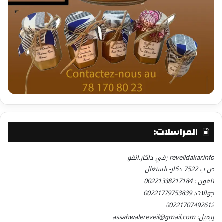
المراسلات:
reveildakar.info رفي داكار.انفو
ص ب 7522 دكار- السنغال
تلفون : 00221338217184
جوالات: 00221779753839
00221707492612
إيميل: assahwalereveil@gmail.com