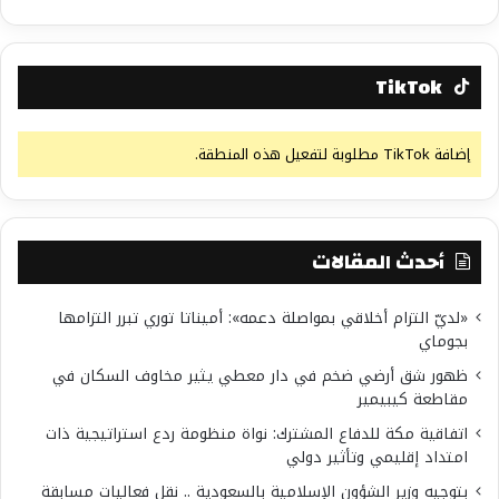
TikTok
إضافة TikTok مطلوبة لتفعيل هذه المنطقة.
أحدث المقالات
«لديّ التزام أخلاقي بمواصلة دعمه»: أميناتا توري تبرر التزامها
بجوماي
ظهور شق أرضي ضخم في دار معطي يثير مخاوف السكان في
مقاطعة كيبيمير
اتفاقية مكة للدفاع المشترك: نواة منظومة ردع استراتيجية ذات
امتداد إقليمي وتأثير دولي
بتوجيه وزير الشؤون الإسلامية بالسعودية .. نقل فعاليات مسابقة