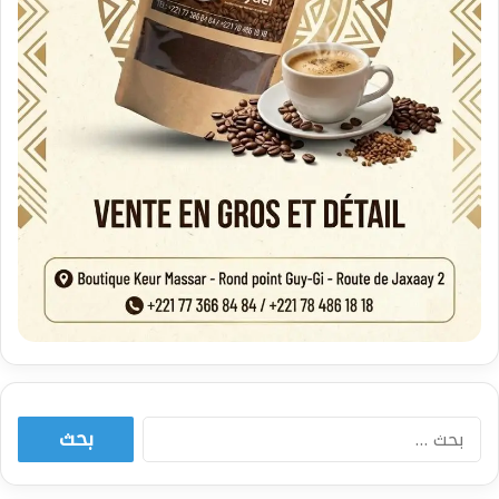
البحث
عن: