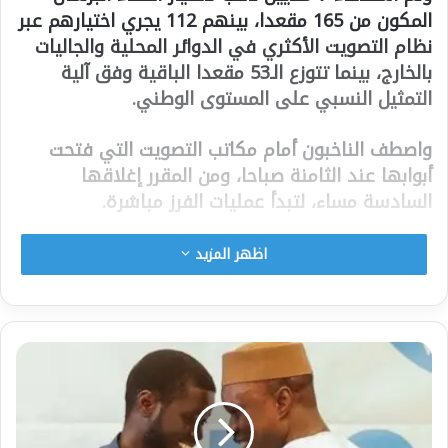
المكون من 165 مقعدا، بينهم 112 يجري اختيارهم عبر
نظام التصويت الأكثري في الدوائر المحلية والجاليات
بالخارج، بينما تتوزع الـ53 مقعدا الباقية وفق آلية
التمثيل النسبي على المستوى الوطني.
واصطف الناخبون أمام مكاتب التصويت التي فتحت
أبوابها عند الثامنة صباحا، ومن المقرر إغلاقها
السادسة مساء، لتبدأ عمليات الفرز مباشرة.
ويشارك في الانتخابات 41 تحالفا سياسيا، أبرزها حزب
اظهر المزيد
باستيف الذي فاز في الانتخابات الرئاسية مارس/آذار
الماضي.
وتأتي هذه الانتخابات المبكرة بعد أن حل الرئيس
باسيرو فاي البرلمان في سبتمبر/أيلول الماضي،
استنادا إلى كون المعارضة تمتلك أغلبية مقاعده، مما
يعوق برامج الحكومة التي بدأت أعمالها في أبريل/