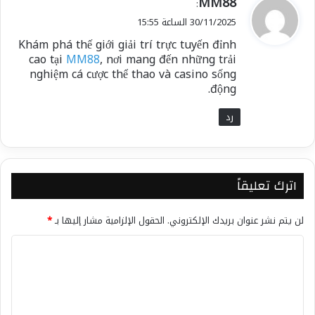
MM88
:
ق
30/11/2025 الساعة 15:55
و
Khám phá thế giới giải trí trực tuyến đỉnh
ل
cao tại
MM88
, nơi mang đến những trải
nghiệm cá cược thể thao và casino sống
động.
رد
اترك تعليقاً
لن يتم نشر عنوان بريدك الإلكتروني.
الحقول الإلزامية مشار إليها بـ
*
ا
ل
ت
ع