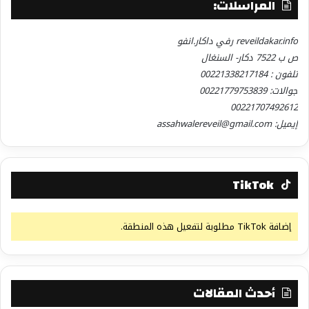
المراسلات:
reveildakar.info رفي داكار.انفو
ص ب 7522 دكار- السنغال
تلفون : 00221338217184
جوالات: 00221779753839
00221707492612
إيميل: assahwalereveil@gmail.com
TikTok
إضافة TikTok مطلوبة لتفعيل هذه المنطقة.
أحدث المقالات