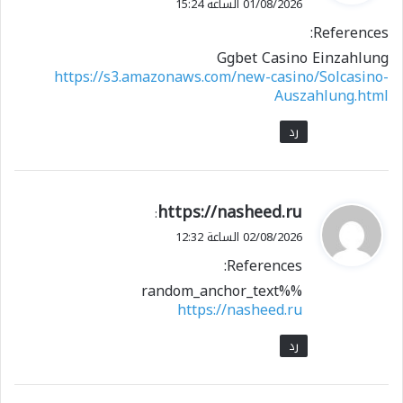
01/08/2026 الساعة 15:24
ل
References:
Ggbet Casino Einzahlung
https://s3.amazonaws.com/new-casino/Solcasino-
Auszahlung.html
رد
ي
https://nasheed.ru
:
ق
02/08/2026 الساعة 12:32
و
References:
ل
%random_anchor_text%
https://nasheed.ru
رد