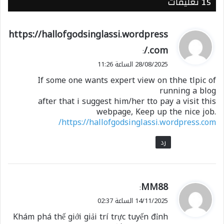
‫15 تعليقات
ي
https://hallofgodsinglassi.wordpress
ق
.com/
:
و
28/08/2025 الساعة 11:26
ل
If some one wants expert view on thhe tlpic of
running a blog
after that i suggest him/her tto pay a visit this
webpage, Keep up the nice job.
https://hallofgodsinglassi.wordpress.com/
رد
ي
MM88
:
ق
14/11/2025 الساعة 02:37
و
Khám phá thế giới giải trí trực tuyến đỉnh
ل