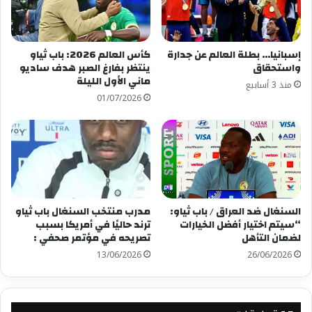
شارك هذا الموضوع:
فيس بوك
X
إسبانيا… بطلة العالم عن جدارة
كأس العالم 2026: باب ثياو
واستحقاق
ينتظر بفارغ الصبر هدف ساديو
معجب بهذه:
ماني الأول الليلة
منذ 3 أسابيع
01/07/2026
السنغال ضد العراق / باب ثياو:
مدرب منتخب السنغال باب ثياو
“سيتم اختيار أفضل الخيارات
ترند حاليًا في أمريكا بسبب
لضمان التأهل
تصريحه في مؤتمر صحفي :
13/06/2026
26/06/2026