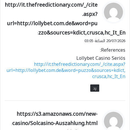
ي
http://it.thefreedictionary.com/_/cite
ق
.aspx?
و
url=http://lollybet.com.de&word=pu
ل
zzo&sources=kdict,crusca,hc_It_En
:
20/07/2026 الساعة 03:05
References:
Lollybet Casino Seriös
http://it.thefreedictionary.com/_/cite.aspx?
url=http://lollybet.com.de&word=puzzo&sources=kdict,
crusca,hc_It_En
رد
ي
https://s3.amazonaws.com/new-
ق
casino/Solcasino-Auszahlung.html
:
و