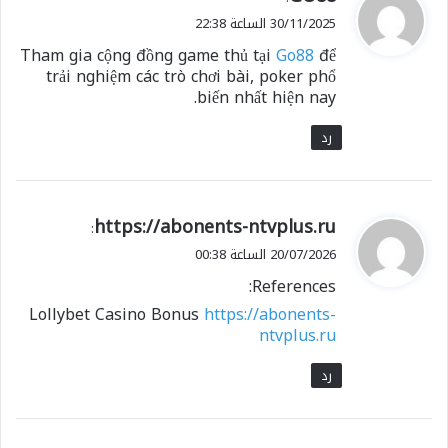
ق
30/11/2025 الساعة 22:38
و
Tham gia cộng đồng game thủ tại
Go88
để
ل
trải nghiệm các trò chơi bài, poker phổ
biến nhất hiện nay.
رد
ي
https://abonents-ntvplus.ru
:
ق
20/07/2026 الساعة 00:38
و
References:
ل
Lollybet Casino Bonus
https://abonents-
ntvplus.ru
رد