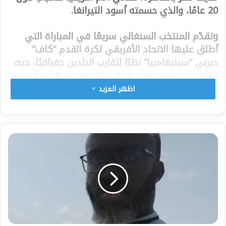
20 عامًا، والذي حسمته أسود التيرانغا.
وتقدّم المنتخب السنغالي سريعًا في المباراة التي
أطلق عليها الاتحاد الأفريقي لكرة القدم “كاف”
ديربي “سينيغامبيا” نظرًا لتقارب البلدين جغرافيًا، حيث
تمكن بيب ديوب لاعب فريق زولت واريجم البلجيكي من
إحراز الهدف الأول في الدقيقة السابعة، بعد عرضية
اظهر المزيد
من الجهة اليسرى قابلها برأسه في شباك الحارس با
إيبو دامفا.
وكان هذا هو الهدف الأول الذي تتلقاه الشباك
الغامبية في البطولة القارية، حيث لم تتلقى العقارب
أي هدف على مدار البطولة والسنغال أيضًا.
وفي الشوط الثاني تمكن مهاجم النهضة البركانية،
مامادو لامين كمارا، من إحراز الهدف الثاني للمنتخب
السنغالي برأسية رائعة أيضًا في الدقيقة (56).