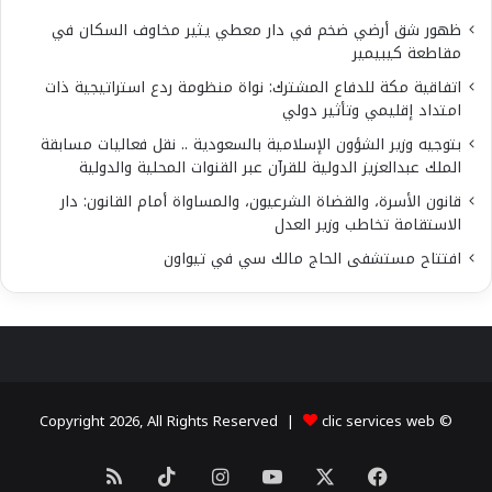
ظهور شق أرضي ضخم في دار معطي يثير مخاوف السكان في
مقاطعة كيبيمير
اتفاقية مكة للدفاع المشترك: نواة منظومة ردع استراتيجية ذات
امتداد إقليمي وتأثير دولي
بتوجيه وزير الشؤون الإسلامية بالسعودية .. نقل فعاليات مسابقة
الملك عبدالعزيز الدولية للقرآن عبر القنوات المحلية والدولية
قانون الأسرة، والقضاة الشرعيون، والمساواة أمام القانون: دار
الاستقامة تخاطب وزير العدل
افتتاح مستشفى الحاج مالك سي في تيواون
clic services web
© Copyright 2026, All Rights Reserved |
X
فيسبوك
يوتيوب
انستقرام
‫TikTok
ملخص