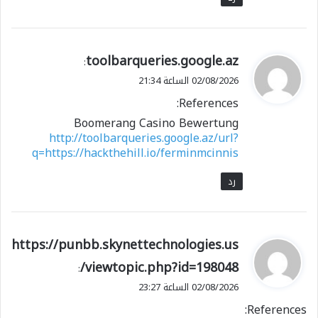
ي
toolbarqueries.google.az
:
ق
02/08/2026 الساعة 21:34
و
References:
ل
Boomerang Casino Bewertung
http://toolbarqueries.google.az/url?
q=https://hackthehill.io/ferminmcinnis
رد
ي
https://punbb.skynettechnologies.us
ق
/viewtopic.php?id=198048
:
و
02/08/2026 الساعة 23:27
ل
References: