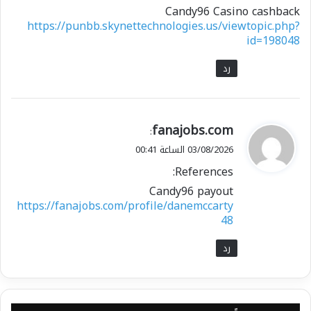
Candy96 Casino cashback
https://punbb.skynettechnologies.us/viewtopic.php?
id=198048
رد
ي
fanajobs.com
:
ق
03/08/2026 الساعة 00:41
و
References:
ل
Candy96 payout
https://fanajobs.com/profile/danemccarty
48
رد