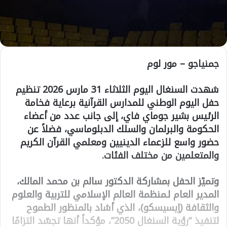
جمنياجو – مور لوم
شهدت السنغال اليوم الثلاثاء 31 مارس 2026 تنظيم
حفل اليوم الوطني للمدارس القرآنية برعاية فخامة
الرئيس بشير جوماي فاي، إلى جانب عدد من أعضاء
الحكومة والبرلمان والسلك الدبلوماسي، فضلاً عن
حضور واسع للزعماء الدينيين ومعلمي القرآن الكريم
والمتعلمين من مختلف الفئات.
وتميّز الحفل بمشاركة الدكتور سالم بن محمد المالك،
المدير العام لـمنظمة العالم الإسلامي للتربية والعلوم
والثقافة (إيسيسكو)، الذي أشاد بالمنظور الطموح
لتنفيذ “رؤية السنغال 2050”، مؤكداً أنها تجسّد التزامًا