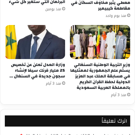
البرلمان التي ستغير كل شيء
معطي يثير مخاوف السكان في
مقاطعة كيبيمير
منذ يومين
منذ يوم واحد
وزير التربية الوطنية السنغالي
وزارة العدل تعلن عن تخصيص
يسلّم علم الجمهورية لممثليها
25 مليار فرنك سيفا لإنشاء
في مسابقة الملك عبد العزيز
سجون جديدة في السنغال …
الدولية لحفظ القرآن الكريم
منذ 3 أيام
بالمملكة العربية السعودية
منذ 3 أيام
اترك تعليقاً