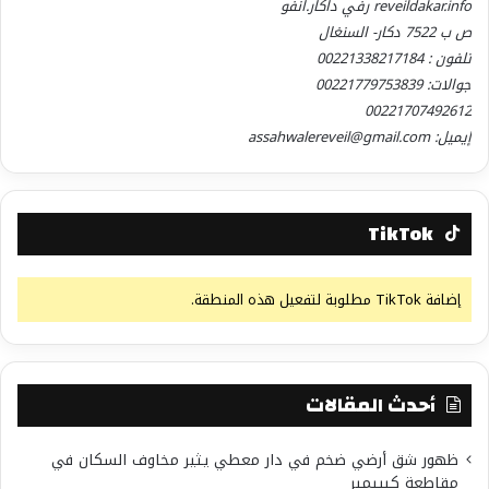
reveildakar.info رفي داكار.انفو
ص ب 7522 دكار- السنغال
تلفون : 00221338217184
جوالات: 00221779753839
00221707492612
إيميل: assahwalereveil@gmail.com
TikTok
إضافة TikTok مطلوبة لتفعيل هذه المنطقة.
أحدث المقالات
ظهور شق أرضي ضخم في دار معطي يثير مخاوف السكان في
مقاطعة كيبيمير