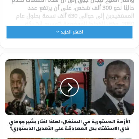
حاليًا نحو
300 ألف شخص
، على أن يرتفع عدد
المستفيدين إلى حوالي
630 ألف نسمة بحلول عام
2050
، وفق الخطط الموضوعة لتوسيع الشبكة.
اظهر المزيد
كما أعلن عن قرب تشييد
خزان مياه كبير
في منطقة
دارو خودوس
لتعزيز قدرات التخزين والتوزيع، إضافة
إلى تدشين بئر جديد في
دارو تنزيل
لتحسين تغطية
الشبكة المائية في المدينة.
وأكد الوزير أن الأشغال الخاصة بمشروع
“الطرق
السريعة للمياه”
ستنطلق قبل نهاية العام، ويهدف
المشروع إلى نقل المياه من
بحيرة غيير
إلى مختلف
المناطق، ويتضمن حفر
101 بئر
، وبناء
96 خزان مياه
،
وإنشاء
5 محطات لمعالجة المياه السطحية
، ومد
1450
كيلومترًا
من شبكات التوزيع، وإنجاز
18,200 توصيلة
الأزمة الدستورية في السنغال: لماذا اختار بشير جوماي
منزلية
و
300 نقطة مياه عمومية
في مختلف أنحاء
فاي الاستفتاء بدل المصادقة على التعديل الدستوري؟
السنغال، باستثناء إقليم دكار.