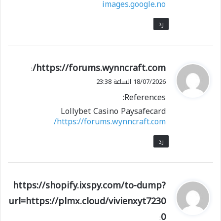
images.google.no
رد
ي
https://forums.wynncraft.com/
:
ق
18/07/2026 الساعة 23:38
و
References:
ل
Lollybet Casino Paysafecard
https://forums.wynncraft.com/
رد
ي
https://shopify.ixspy.com/to-dump?
ق
url=https://plmx.cloud/vivienxyt7230
و
0
ل
: