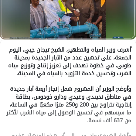
أشرف وزير المياه والتطهير،
الشيخ تيجان جيي
، اليوم
الجمعة، على تدشين عدد من الآبار الجديدة بمدينة
طوبى
، في خطوة تهدف إلى تعزيز إنتاج وتوزيع مياه
الشرب وتحسين خدمة التزويد بالمياه في المدينة.
وأوضح الوزير أن المشروع شمل إنجاز
أربعة آبار جديدة
في مناطق
نديندي
و
غيدي
و
دارو خودوس
، بطاقة
إنتاجية تتراوح بين
200 و250 مترًا مكعبًا في الساعة
،
ما سيسهم في تحسين الوصول إلى مياه الشرب لأكثر
من
637 ألف نسمة
.
وأشار الشيخ تيجان جيي إلى أن هذه المنشآت تخدم