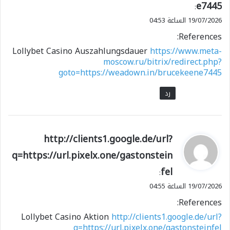
e7445
:
19/07/2026 الساعة 04:53
References:
Lollybet Casino Auszahlungsdauer
https://www.meta-
moscow.ru/bitrix/redirect.php?
goto=https://weadown.in/brucekeene7445
رد
ي
http://clients1.google.de/url?
ق
q=https://url.pixelx.one/gastonstein
و
fel
ل
:
19/07/2026 الساعة 04:55
References:
Lollybet Casino Aktion
http://clients1.google.de/url?
q=https://url.pixelx.one/gastonsteinfel