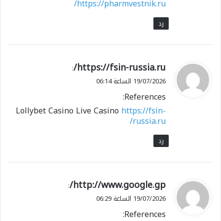
https://pharmvestnik.ru/
رد
ي
https://fsin-russia.ru/
:
ق
19/07/2026 الساعة 06:14
و
References:
ل
Lollybet Casino Live Casino
https://fsin-
russia.ru/
رد
ي
http://www.google.gp/
:
ق
19/07/2026 الساعة 06:29
و
References:
ل