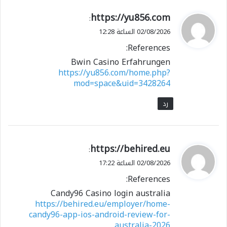
ي
https://yu856.com
:
ق
02/08/2026 الساعة 12:28
و
References:
ل
Bwin Casino Erfahrungen
https://yu856.com/home.php?
mod=space&uid=3428264
رد
ي
https://behired.eu
:
ق
02/08/2026 الساعة 17:22
و
References:
ل
Candy96 Casino login australia
https://behired.eu/employer/home-
candy96-app-ios-android-review-for-
australia-2026