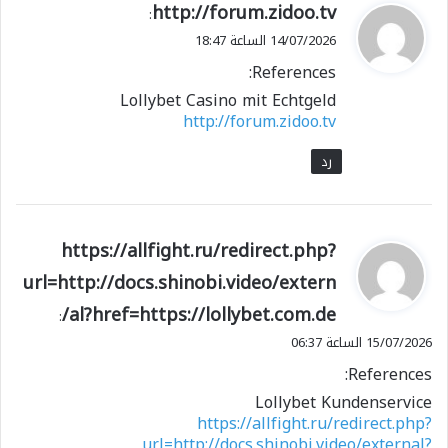
ي
http://forum.zidoo.tv
:
ق
14/07/2026 الساعة 18:47
و
References:
ل
Lollybet Casino mit Echtgeld
http://forum.zidoo.tv
رد
ي
https://allfight.ru/redirect.php?
ق
url=http://docs.shinobi.video/extern
و
al?href=https://lollybet.com.de/
ل
:
15/07/2026 الساعة 06:37
References:
Lollybet Kundenservice
https://allfight.ru/redirect.php?
url=http://docs.shinobi.video/external?