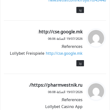
newsletter.com/kirby87t045446
رد
ي
http://cse.google.mk
:
ق
19/07/2026 الساعة 06:06
و
References:
ل
Lollybet Freispiele
http://cse.google.mk
رد
ي
https://pharmvestnik.ru/
:
ق
19/07/2026 الساعة 06:08
و
References:
ل
Lollybet Casino App