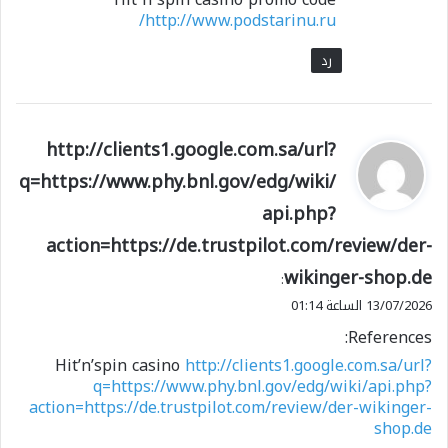
http://www.podstarinu.ru/
رد
ي
http://clients1.google.com.sa/url?
ق
q=https://www.phy.bnl.gov/edg/wiki/
و
api.php?
ل
action=https://de.trustpilot.com/review/der-
wikinger-shop.de
:
13/07/2026 الساعة 01:14
References:
Hit’n’spin casino
http://clients1.google.com.sa/url?
q=https://www.phy.bnl.gov/edg/wiki/api.php?
action=https://de.trustpilot.com/review/der-wikinger-
shop.de