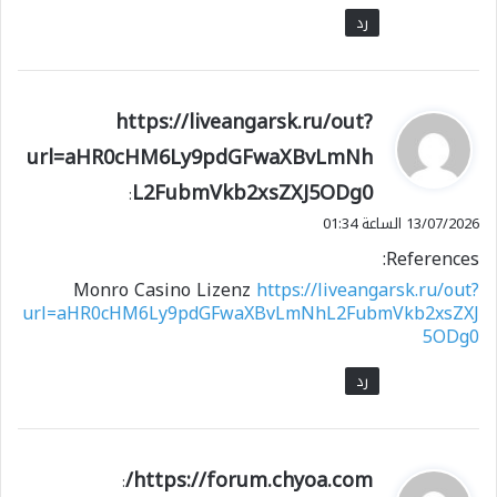
رد
ي
https://liveangarsk.ru/out?
ق
url=aHR0cHM6Ly9pdGFwaXBvLmNh
و
L2FubmVkb2xsZXJ5ODg0
ل
:
13/07/2026 الساعة 01:34
References:
Monro Casino Lizenz
https://liveangarsk.ru/out?
url=aHR0cHM6Ly9pdGFwaXBvLmNhL2FubmVkb2xsZXJ
5ODg0
رد
ي
https://forum.chyoa.com/
: