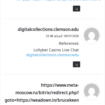
رد
ي
digitalcollections.clemson.edu
:
ق
18/07/2026 الساعة 23:48
و
References:
ل
Lollybet Casino Live Chat
digitalcollections.clemson.edu
رد
ي
https://www.meta-
ق
moscow.ru/bitrix/redirect.php?
و
goto=https://weadown.in/brucekeen
ل