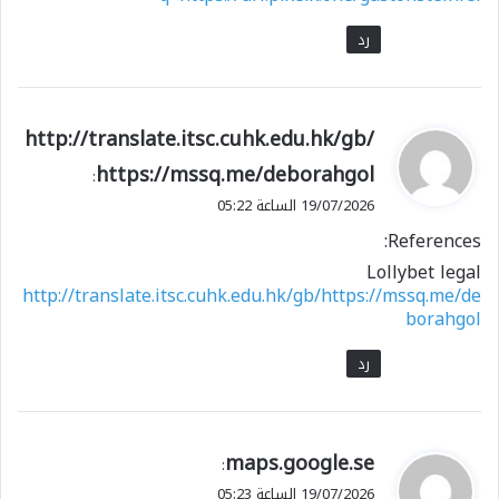
رد
ي
http://translate.itsc.cuhk.edu.hk/gb/
ق
https://mssq.me/deborahgol
:
و
19/07/2026 الساعة 05:22
ل
References:
Lollybet legal
http://translate.itsc.cuhk.edu.hk/gb/https://mssq.me/de
borahgol
رد
ي
maps.google.se
:
ق
19/07/2026 الساعة 05:23