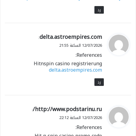
رد
ي
delta.astroempires.com
:
ق
12/07/2026 الساعة 21:55
و
References:
ل
Hitnspin casino registrierung
delta.astroempires.com
رد
ي
http://www.podstarinu.ru/
:
ق
12/07/2026 الساعة 22:12
و
References:
ل
Hit n spin casino promo code