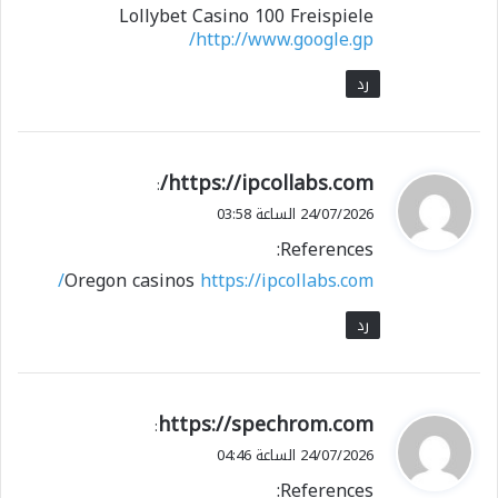
Lollybet Casino 100 Freispiele
http://www.google.gp/
رد
ي
https://ipcollabs.com/
:
ق
24/07/2026 الساعة 03:58
و
References:
ل
Oregon casinos
https://ipcollabs.com/
رد
ي
https://spechrom.com
:
ق
24/07/2026 الساعة 04:46
و
References:
ل