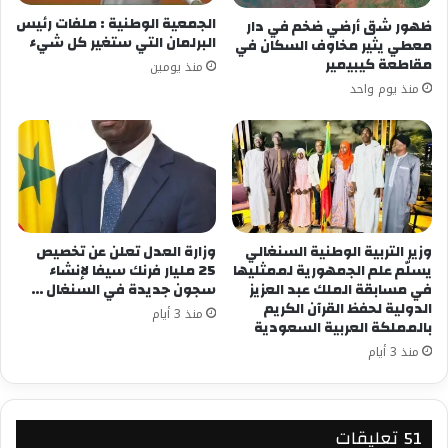
الجمعية الوطنية : ملفات رئيس
ظهور شق أرضي ضخم في دار
البرلمان التي ستغير كل شيء
معطي يثير مخاوف السكان في
مقاطعة كيبيمير
منذ يومين
منذ يوم واحد
وزير التربية الوطنية السنغالي
وزارة العدل تعلن عن تخصيص
يسلّم علم الجمهورية لممثليها
25 مليار فرنك سيفا لإنشاء
في مسابقة الملك عبد العزيز
سجون جديدة في السنغال …
الدولية لحفظ القرآن الكريم
منذ 3 أيام
بالمملكة العربية السعودية
منذ 3 أيام
‫51 تعليقات