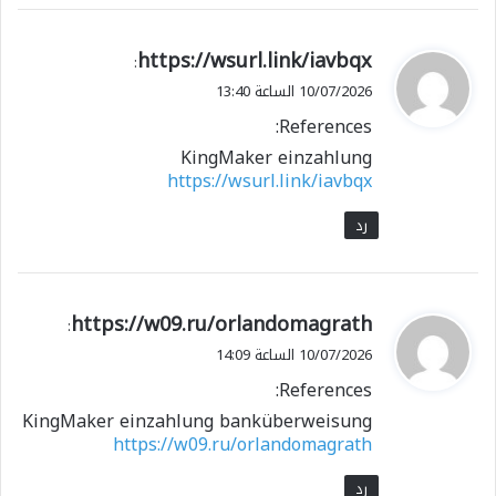
ي
https://wsurl.link/iavbqx
:
ق
10/07/2026 الساعة 13:40
و
References:
ل
KingMaker einzahlung
https://wsurl.link/iavbqx
رد
ي
https://w09.ru/orlandomagrath
:
ق
10/07/2026 الساعة 14:09
و
References:
ل
KingMaker einzahlung banküberweisung
https://w09.ru/orlandomagrath
رد