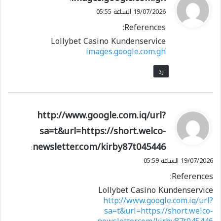
ق
19/07/2026 الساعة 05:55
و
References:
ل
Lollybet Casino Kundenservice
images.google.com.gh
رد
ي
http://www.google.com.iq/url?
ق
sa=t&url=https://short.welco-
و
newsletter.com/kirby87t045446
ل
:
19/07/2026 الساعة 05:59
References:
Lollybet Casino Kundenservice
http://www.google.com.iq/url?
sa=t&url=https://short.welco-