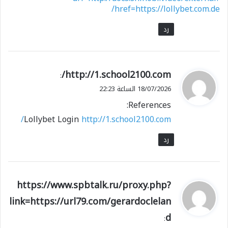
href=https://lollybet.com.de/
رد
ي
http://1.school2100.com/
:
ق
18/07/2026 الساعة 22:23
و
References:
ل
Lollybet Login
http://1.school2100.com/
رد
ي
https://www.spbtalk.ru/proxy.php?
ق
link=https://url79.com/gerardoclelan
و
d
ل
: