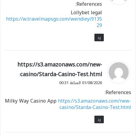
References:
ل
Lollybet legal
https://w.travelmapsgo.com/wendieyi9135
29
رد
ي
https://s3.amazonaws.com/new-
ق
casino/Starda-Casino-Test.html
:
و
01/08/2026 الساعة 00:31
ل
References:
Milky Way Casino App
https://s3.amazonaws.com/new-
casino/Starda-Casino-Test.html
رد