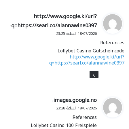
ي
http://www.google.ki/url?
ق
q=https://searl.co/alannawine0397
:
و
18/07/2026 الساعة 23:25
ل
References:
Lollybet Casino Gutscheincode
http://www.google.ki/url?
q=https://searl.co/alannawine0397
رد
ي
images.google.no
:
ق
18/07/2026 الساعة 23:28
و
References:
ل
Lollybet Casino 100 Freispiele