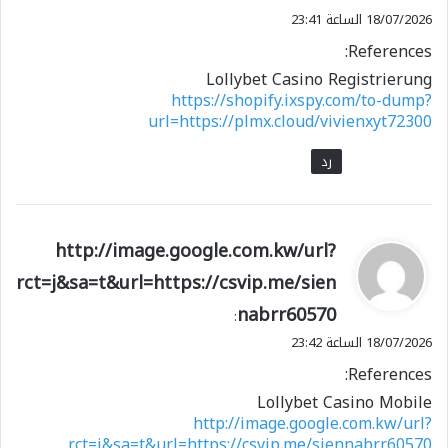
18/07/2026 الساعة 23:41
References:
Lollybet Casino Registrierung
https://shopify.ixspy.com/to-dump?
url=https://plmx.cloud/vivienxyt72300
رد
ي
http://image.google.com.kw/url?
ق
rct=j&sa=t&url=https://csvip.me/sien
و
nabrr60570
ل
:
18/07/2026 الساعة 23:42
References:
Lollybet Casino Mobile
http://image.google.com.kw/url?
rct=j&sa=t&url=https://csvip.me/siennabrr60570