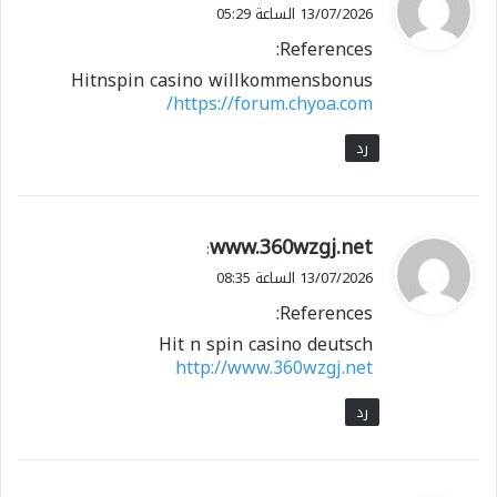
ق
13/07/2026 الساعة 05:29
و
References:
ل
Hitnspin casino willkommensbonus
https://forum.chyoa.com/
رد
ي
www.360wzgj.net
:
ق
13/07/2026 الساعة 08:35
و
References:
ل
Hit n spin casino deutsch
http://www.360wzgj.net
رد