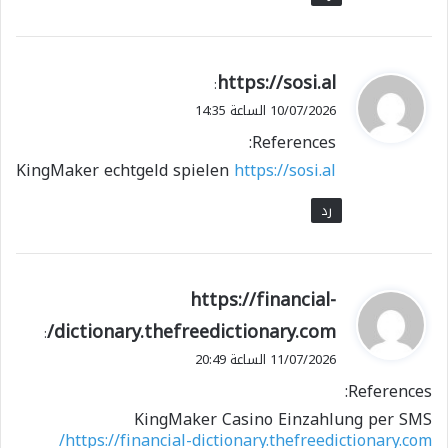
ي
https://sosi.al
:
ق
10/07/2026 الساعة 14:35
و
References:
ل
KingMaker echtgeld spielen
https://sosi.al
رد
ي
https://financial-
ق
dictionary.thefreedictionary.com/
:
و
11/07/2026 الساعة 20:49
ل
References:
KingMaker Casino Einzahlung per SMS
https://financial-dictionary.thefreedictionary.com/