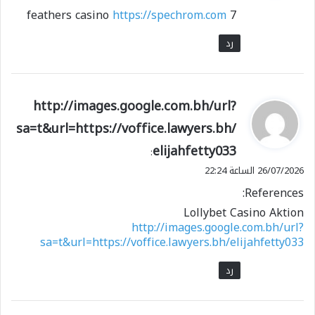
https://spechrom.com
7 feathers casino
رد
ي
http://images.google.com.bh/url?
ق
sa=t&url=https://voffice.lawyers.bh/
و
elijahfetty033
ل
:
26/07/2026 الساعة 22:24
References:
Lollybet Casino Aktion
http://images.google.com.bh/url?
sa=t&url=https://voffice.lawyers.bh/elijahfetty033
رد