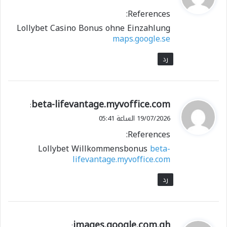
و
References:
ل
Lollybet Casino Bonus ohne Einzahlung
maps.google.se
رد
ي
beta-lifevantage.myvoffice.com
:
ق
19/07/2026 الساعة 05:41
و
References:
ل
Lollybet Willkommensbonus
beta-
lifevantage.myvoffice.com
رد
ي
images.google.com.gh
: