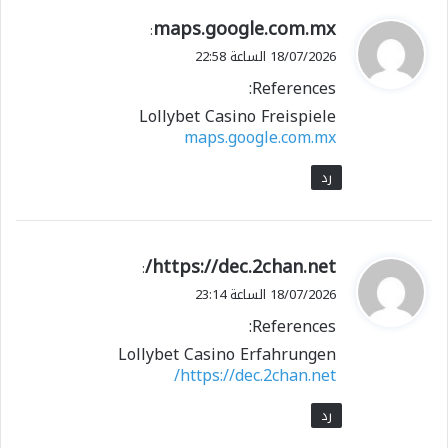
ي
maps.google.com.mx
:
ق
18/07/2026 الساعة 22:58
و
References:
ل
Lollybet Casino Freispiele
maps.google.com.mx
رد
ي
https://dec.2chan.net/
:
ق
18/07/2026 الساعة 23:14
و
References:
ل
Lollybet Casino Erfahrungen
https://dec.2chan.net/
رد