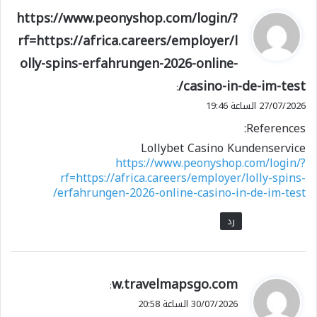
ي
https://www.peonyshop.com/login/?
ق
rf=https://africa.careers/employer/l
و
olly-spins-erfahrungen-2026-online-
ل
casino-in-de-im-test/
:
27/07/2026 الساعة 19:46
References:
Lollybet Casino Kundenservice
https://www.peonyshop.com/login/?
rf=https://africa.careers/employer/lolly-spins-
erfahrungen-2026-online-casino-in-de-im-test/
رد
ي
w.travelmapsgo.com
:
ق
30/07/2026 الساعة 20:58
و