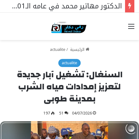
تيواوون : اللجنة العلمية للمولد النبوي تكشف الموضوع الرئيسي هذا العام
خيارات
الرئيسية
/
actualite
actualite
السنغال: تشغيل آبار جديدة
لتعزيز إمدادات مياه الشرب
بمدينة طوبى
197
51
04/07/2026