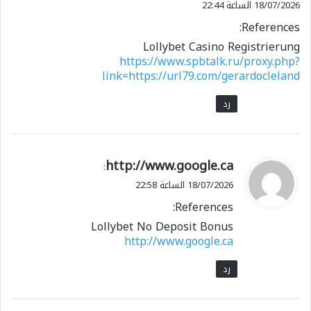
18/07/2026 الساعة 22:44
References:
Lollybet Casino Registrierung
https://www.spbtalk.ru/proxy.php?
link=https://url79.com/gerardocleland
رد
ي
http://www.google.ca
:
ق
18/07/2026 الساعة 22:58
و
References:
ل
Lollybet No Deposit Bonus
http://www.google.ca
رد