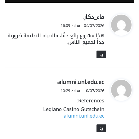
ي
ماء_دكار
:
ق
04/07/2026 الساعة 16:09
و
هذا مشروع رائع حقًا، فالمياه النظيفة ضرورية
ل
جداً لجميع الناس.
رد
ي
alumni.unl.edu.ec
:
ق
10/07/2026 الساعة 10:29
و
References:
ل
Legiano Casino Gutschein
alumni.unl.edu.ec
رد