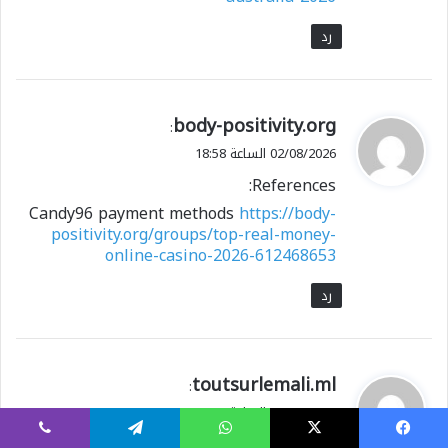
رد
ي
body-positivity.org
:
ق
02/08/2026 الساعة 18:58
و
References:
ل
Candy96 payment methods
https://body-
positivity.org/groups/top-real-money-
online-casino-2026-612468653
رد
ي
toutsurlemali.ml
:
ق
02/08/2026 الساعة 20:24
و
References:
يسبوك
X
واتساب
تيلقرام
ڤايبر