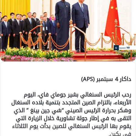
داكار 4 سبتمبر (APS)
رحب الرئيس السنغالي بشير جوماي فاي، اليوم
الأربعاء، بالتزام الصين المتجدد بتنمية بلاده السنغال
وشكر بحرارة الرئيس الصيني “شي جين بينغ ” الذي
التقى به في إطار جولة تشاورية خلال الزيارة التي
يقوم بها الرئيس السنغالي للصين بدأت يوم الثلاثاء
في بكين.