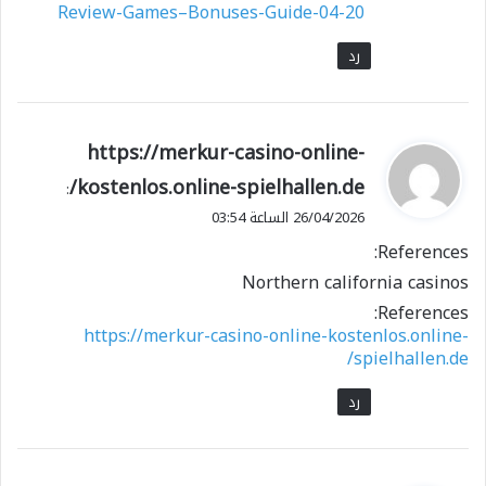
Review-Games–Bonuses-Guide-04-20
رد
ي
https://merkur-casino-online-
ق
kostenlos.online-spielhallen.de/
:
و
26/04/2026 الساعة 03:54
ل
References:
Northern california casinos
References:
https://merkur-casino-online-kostenlos.online-
spielhallen.de/
رد