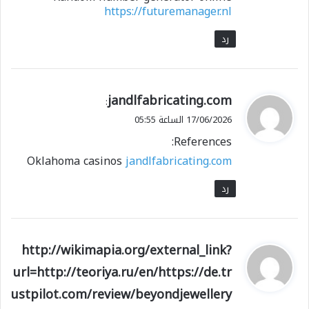
https://futuremanager.nl
رد
ي
jandlfabricating.com
:
ق
17/06/2026 الساعة 05:55
و
References:
ل
Oklahoma casinos
jandlfabricating.com
رد
ي
http://wikimapia.org/external_link?
ق
url=http://teoriya.ru/en/https://de.tr
و
ustpilot.com/review/beyondjewellery
ل