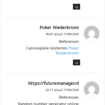
رد
ي
Poker Niederbronn
:
ق
17/06/2026 الساعة 00:05
و
References:
ل
Casinospiele kostenlos
Poker
Niederbronn
رد
ي
https://futuremanager.nl
:
ق
17/06/2026 الساعة 02:11
و
References:
ل
Random number generator online