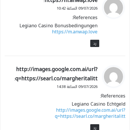
https://m.anwap.love
:
ق
09/07/2026 الساعة 10:42
و
References:
ل
Legiano Casino Bonusbedingungen
https://m.anwap.love
رد
ي
http://images.google.com.ai/url?
ق
q=https://searl.co/margheritalitt
:
و
09/07/2026 الساعة 14:38
ل
References:
Legiano Casino Echtgeld
http://images.google.com.ai/url?
q=https://searl.co/margheritalitt
رد