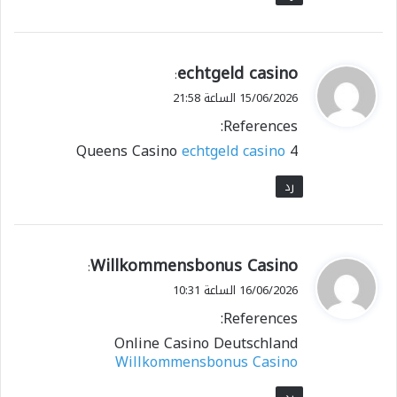
ي
echtgeld casino
:
ق
15/06/2026 الساعة 21:58
و
References:
ل
echtgeld casino
4 Queens Casino
رد
ي
Willkommensbonus Casino
:
ق
16/06/2026 الساعة 10:31
و
References:
ل
Online Casino Deutschland
Willkommensbonus Casino