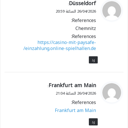
ي
Düsseldorf
:
ق
26/04/2026 الساعة 20:59
و
References:
ل
Chemnitz
References:
https://casino-mit-paysafe-
einzahlung.online-spielhallen.de/
رد
ي
Frankfurt am Main
:
ق
26/04/2026 الساعة 21:04
و
References:
ل
Frankfurt am Main
رد