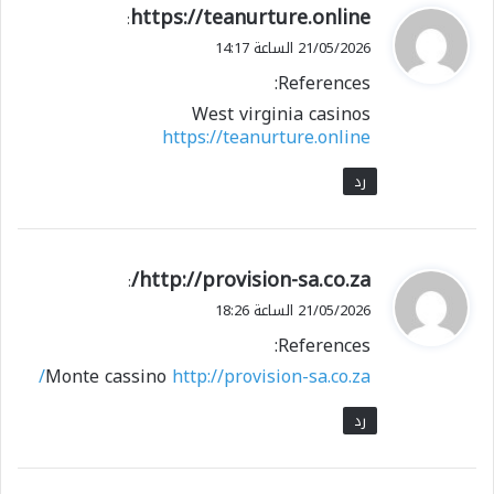
ي
https://teanurture.online
:
ق
21/05/2026 الساعة 14:17
و
References:
ل
West virginia casinos
https://teanurture.online
رد
ي
http://provision-sa.co.za/
:
ق
21/05/2026 الساعة 18:26
و
References:
ل
Monte cassino
http://provision-sa.co.za/
رد