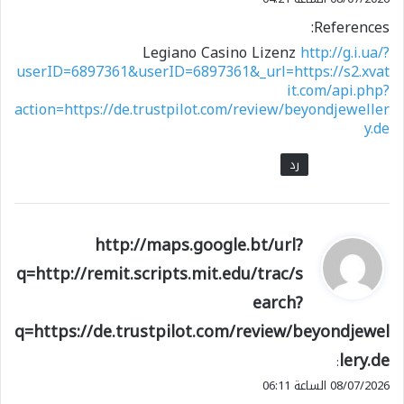
References:
Legiano Casino Lizenz
http://g.i.ua/?
userID=6897361&userID=6897361&_url=https://s2.xvat
it.com/api.php?
action=https://de.trustpilot.com/review/beyondjeweller
y.de
رد
ي
http://maps.google.bt/url?
ق
q=http://remit.scripts.mit.edu/trac/s
و
earch?
ل
q=https://de.trustpilot.com/review/beyondjewel
lery.de
:
08/07/2026 الساعة 06:11