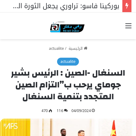
بوركينا فاسو: تراوري يجعل الثورة الشعبية التقدمية بوصلة السيادة
خيارات
الرئيسية
/
actualite
actualite
السنغال -الصين : الرئيس بشير
جوماي يرحب ب”التزام الصين
المتجدد بتنمية السنغال
470
116
04/09/2024