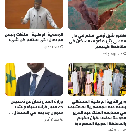
الجمعية الوطنية : ملفات رئيس
ظهور شق أرضي ضخم في دار
البرلمان التي ستغير كل شيء
معطي يثير مخاوف السكان في
مقاطعة كيبيمير
منذ يومين
منذ يوم واحد
وزير التربية الوطنية السنغالي
وزارة العدل تعلن عن تخصيص
يسلّم علم الجمهورية لممثليها
25 مليار فرنك سيفا لإنشاء
في مسابقة الملك عبد العزيز
سجون جديدة في السنغال …
الدولية لحفظ القرآن الكريم
منذ 3 أيام
بالمملكة العربية السعودية
منذ 3 أيام