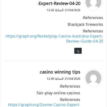
ق
Expert-Review-04-20
:
و
21/04/2026 الساعة 12:42
ل
References:
Blackjack fireworks
References:
https://graph.org/Rocketplay-Casino-Australia-Expert-
Review–Guide-04-20
رد
ي
casino winning tips
:
ق
21/04/2026 الساعة 12:49
و
References:
ل
Fair-play-online-casinos
References:
https://graph.org/Zoome-Casino-Expert-