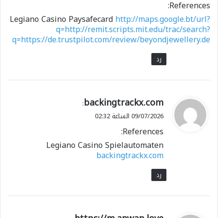
References:
Legiano Casino Paysafecard
http://maps.google.bt/url?
q=http://remit.scripts.mit.edu/trac/search?
q=https://de.trustpilot.com/review/beyondjewellery.de
رد
ي
backingtrackx.com
:
ق
09/07/2026 الساعة 02:32
و
References:
ل
Legiano Casino Spielautomaten
backingtrackx.com
رد
ي