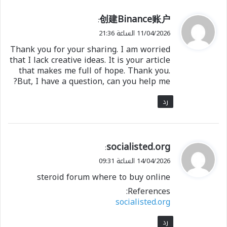
ي
创建Binance账户
:
ق
11/04/2026 الساعة 21:36
و
Thank you for your sharing. I am worried
ل
that I lack creative ideas. It is your article
that makes me full of hope. Thank you.
But, I have a question, can you help me?
رد
ي
socialisted.org
:
ق
14/04/2026 الساعة 09:31
و
steroid forum where to buy online
ل
References:
socialisted.org
رد