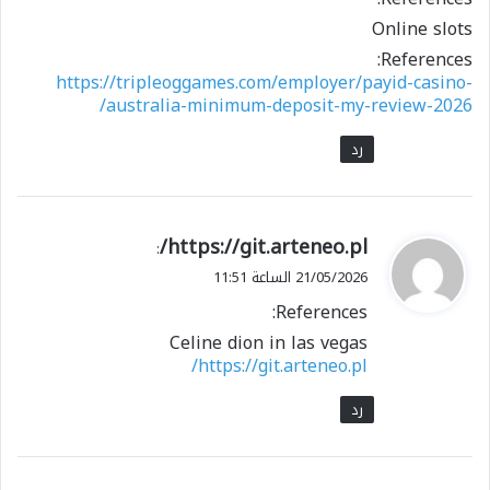
Online slots
References:
https://tripleoggames.com/employer/payid-casino-
australia-minimum-deposit-my-review-2026/
رد
ي
https://git.arteneo.pl/
:
ق
21/05/2026 الساعة 11:51
و
References:
ل
Celine dion in las vegas
https://git.arteneo.pl/
رد