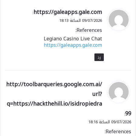
ي
https://galeapps.gale.com
:
ق
09/07/2026 الساعة 18:13
و
References:
ل
Legiano Casino Live Chat
https://galeapps.gale.com
رد
ي
http://toolbarqueries.google.com.ai/
ق
url?
و
q=https://hackthehill.io/isidropiedra
ل
99
:
09/07/2026 الساعة 18:16
References: