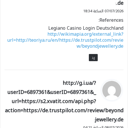
.de
:
07/07/2026 الساعة 18:34
References:
Legiano Casino Login Deutschland
http://wikimapia.org/external_link?
url=http://teoriya.ru/en/https://de.trustpilot.com/revie
w/beyondjewellery.de
رد
ي
http://g.i.ua/?
ق
userID=6897361&userID=6897361&_
و
url=https://s2.xvatit.com/api.php?
ل
action=https://de.trustpilot.com/review/beyond
jewellery.de
:
08/07/2026 الساعة 04:21