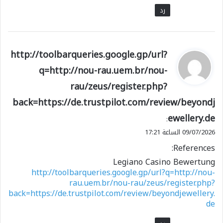
رد
ي
http://toolbarqueries.google.gp/url?
ق
q=http://nou-rau.uem.br/nou-
و
rau/zeus/register.php?
ل
back=https://de.trustpilot.com/review/beyondj
ewellery.de
:
09/07/2026 الساعة 17:21
References:
Legiano Casino Bewertung
http://toolbarqueries.google.gp/url?q=http://nou-
rau.uem.br/nou-rau/zeus/register.php?
back=https://de.trustpilot.com/review/beyondjewellery.
de