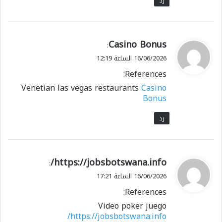
رد
ي
Casino Bonus
:
ق
16/06/2026 الساعة 12:19
و
References:
ل
Venetian las vegas restaurants
Casino
Bonus
رد
ي
https://jobsbotswana.info/
:
ق
16/06/2026 الساعة 17:21
و
References:
ل
Video poker juego
https://jobsbotswana.info/