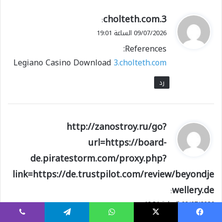
ي
3.cholteth.com
:
ق
09/07/2026 الساعة 19:01
و
References:
ل
Legiano Casino Download
3.cholteth.com
رد
ي
http://zanostroy.ru/go?
ق
url=https://board-
و
de.piratestorm.com/proxy.php?
ل
link=https://de.trustpilot.com/review/beyondje
wellery.de
:
09/07/2026 الساعة 19:31
References:
يسبوك
X
واتساب
تيلقرام
ڤايبر