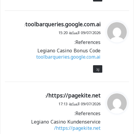
ي
toolbarqueries.google.com.ai
:
ق
09/07/2026 الساعة 15:20
و
References:
ل
Legiano Casino Bonus Code
toolbarqueries.google.com.ai
رد
ي
https://pagekite.net/
:
ق
09/07/2026 الساعة 17:13
و
References:
ل
Legiano Casino Kundenservice
https://pagekite.net/