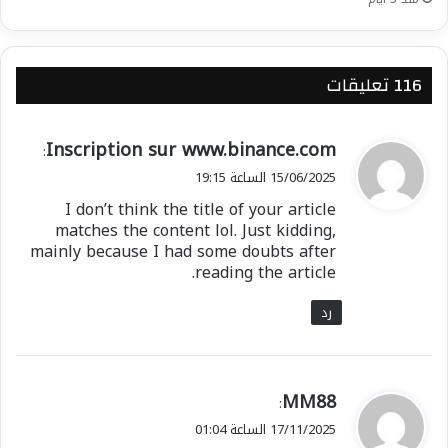
‫116 تعليقات
ي
Inscription sur www.binance.com
:
ق
15/06/2025 الساعة 19:15
و
I don’t think the title of your article
ل
matches the content lol. Just kidding,
mainly because I had some doubts after
reading the article.
رد
ي
MM88
:
ق
17/11/2025 الساعة 01:04
و