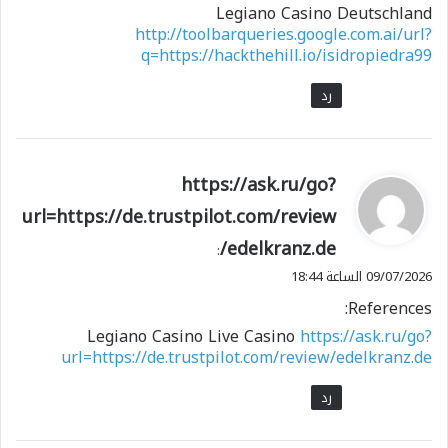
Legiano Casino Deutschland
http://toolbarqueries.google.com.ai/url?
q=https://hackthehill.io/isidropiedra99
رد
ي
https://ask.ru/go?
ق
url=https://de.trustpilot.com/review
و
/edelkranz.de
ل
:
09/07/2026 الساعة 18:44
References:
Legiano Casino Live Casino
https://ask.ru/go?
url=https://de.trustpilot.com/review/edelkranz.de
رد