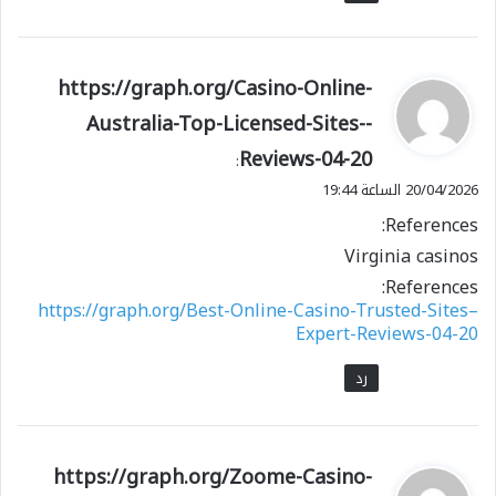
ي
https://graph.org/Casino-Online-
ق
Australia-Top-Licensed-Sites--
و
Reviews-04-20
ل
:
20/04/2026 الساعة 19:44
References:
Virginia casinos
References:
https://graph.org/Best-Online-Casino-Trusted-Sites–
Expert-Reviews-04-20
رد
ي
https://graph.org/Zoome-Casino-