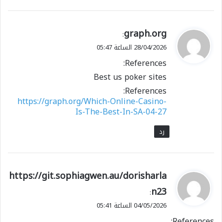
ي
graph.org
:
ق
28/04/2026 الساعة 05:47
و
References:
ل
Best us poker sites
References:
https://graph.org/Which-Online-Casino-
Is-The-Best-In-SA-04-27
رد
ي
https://git.sophiagwen.au/dorisharla
ق
n23
:
و
04/05/2026 الساعة 05:41
ل
References: