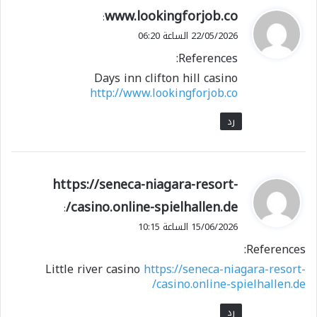
ي
www.lookingforjob.co
:
ق
22/05/2026 الساعة 06:20
و
References:
ل
Days inn clifton hill casino
http://www.lookingforjob.co
رد
ي
https://seneca-niagara-resort-
ق
casino.online-spielhallen.de/
:
و
15/06/2026 الساعة 10:15
ل
References:
Little river casino
https://seneca-niagara-resort-
casino.online-spielhallen.de/
رد