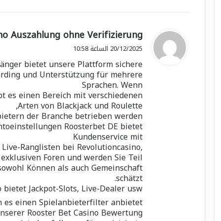
ي
o Auszahlung ohne Verifizierung
ق
20/12/2025 الساعة 10:58
و
änger bietet unsere Plattform sichere
ل
rding und Unterstützung für mehrere
Sprachen. Wenn
ibt es einen Bereich mit verschiedenen
Arten von Blackjack und Roulette,
bietern der Branche betrieben werden.
toeinstellungen Roosterbet DE bietet
Kundenservice mit
Live-Ranglisten bei Revolutioncasino,
 exklusiven Foren und werden Sie Teil
sowohl Können als auch Gemeinschaft
schätzt.
 bietet Jackpot-Slots, Live-Dealer usw.
es einen Spielanbieterfilter anbietet.
nserer Rooster Bet Casino Bewertung.