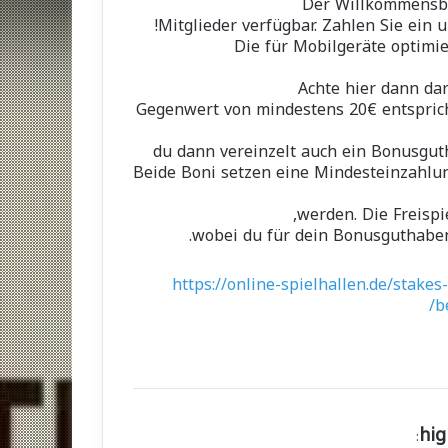
Der Willkommensbon
Mitglieder verfügbar. Zahlen Sie ein u
Die für Mobilgeräte optimie
Achte hier dann da
Gegenwert von mindestens 20€ entsprich
du dann vereinzelt auch ein Bonusgut
Beide Boni setzen eine Mindesteinzahlu
werden. Die Freispi
wobei du für dein Bonusguthaben
https://online-spielhallen.de/stake
b
hig
: