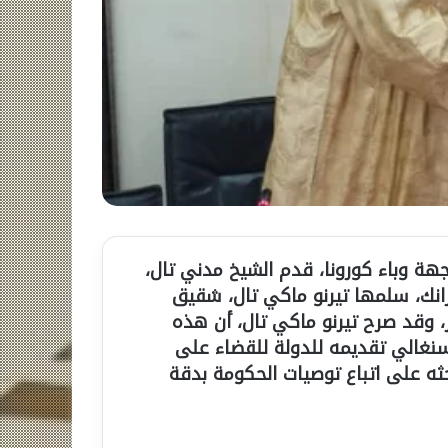
جهة وباء كورونا، قدم الشيخ مدني تال،
رية مساهمة بقيمة 10 مليون فرانك، سلمها تيرنو ماكي تال، شقيق
، وقد صرح تيرنو ماكي تال، أن هذه
غالي تقديمه للدولة للقضاء على
ثه على اتباع توصيات الحكومة بدقة