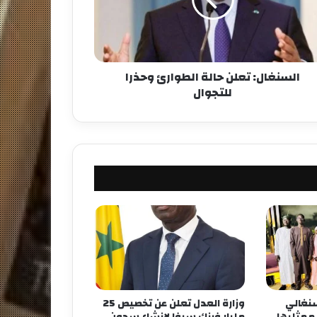
السنغال: تعلن حالة الطوارئ وحذرا
للتجوال
لسنغالي
وزارة العدل تعلن عن تخصيص 25
لممثليها
مليار فرنك سيفا لإنشاء سجون