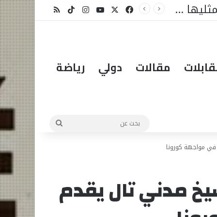
وزير التربية الوطنية السنغالي يسلّم علم الجمهورية لممثليها في مسابقة الملك عبد العزيز الدولية لحفظ القرآن الكريم بالمملكة العربية السعودية
X
فيسبوك
يوتيوب
انستقرام
‫TikTok
ملخص الموقع RSS
ابلات
مقالات
دولي
رياضة
بحث
عن
 في مواجهة كورونا
شيخ مدني تال يقدم