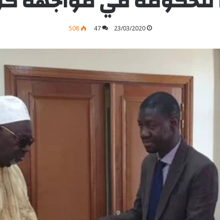
 للحكومة في مواجهة كور
508
47
23/03/2020