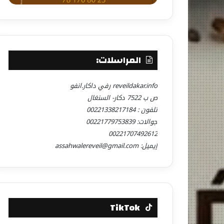
المراسلات:
reveildakar.info رفي داكار.انفو
ص ب 7522 دكار- السنغال
تلفون : 00221338217184
جوالات: 00221779753839
00221707492612
إيميل: assahwalereveil@gmail.com
TikTok