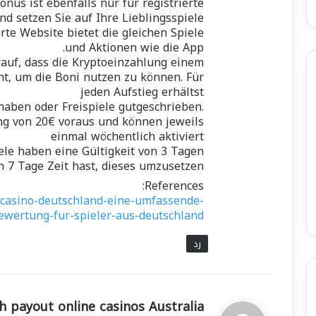
us ist ebenfalls nur für registrierte
nd setzen Sie auf Ihre Lieblingsspiele!
rte Website bietet die gleichen Spiele
und Aktionen wie die App.
rauf, dass die Kryptoeinzahlung einem
t, um die Boni nutzen zu können. Für
jeden Aufstieg erhältst
haben oder Freispiele gutgeschrieben.
ng von 20€ voraus und können jeweils
einmal wöchentlich aktiviert
ele haben eine Gültigkeit von 3 Tagen,
 7 Tage Zeit hast, dieses umzusetzen.
References:
s-casino-deutschland-eine-umfassende-
ewertung-fur-spieler-aus-deutschland/
رد
ي
h payout online casinos Australia