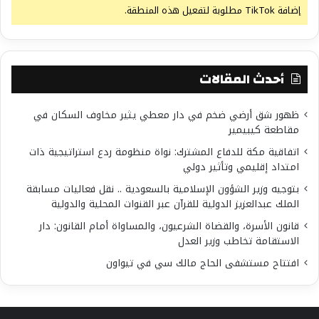
إضافة TikTok مطلوبة لتفعيل هذه المنطقة.
أحدث المقالات
ظهور شق أرضي ضخم في دار معطي يثير مخاوف السكان في
مقاطعة كيبيمير
اتفاقية مكة للدفاع المشترك: نواة منظومة ردع استراتيجية ذات
امتداد إقليمي وتأثير دولي
بتوجيه وزير الشؤون الإسلامية بالسعودية .. نقل فعاليات مسابقة
الملك عبدالعزيز الدولية للقرآن عبر القنوات المحلية والدولية
قانون الأسرة، والقضاة الشرعيون، والمساواة أمام القانون: دار
الاستقامة تخاطب وزير العدل
افتتاح مستشفى الحاج مالك سي في تيواون