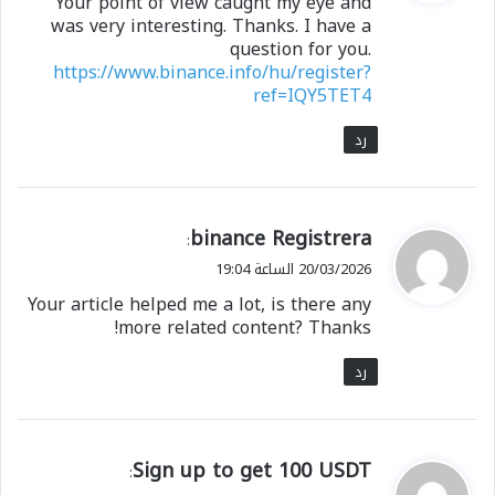
Your point of view caught my eye and
ل
was very interesting. Thanks. I have a
question for you.
https://www.binance.info/hu/register?
ref=IQY5TET4
رد
ي
binance Registrera
:
ق
20/03/2026 الساعة 19:04
و
Your article helped me a lot, is there any
ل
more related content? Thanks!
رد
ي
Sign up to get 100 USDT
:
ق