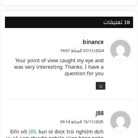
‫18 تعليقات
ي
binance
:
ق
07/11/2024 الساعة 19:07
و
Your point of view caught my eye and
ل
was very interesting. Thanks. I have a
question for you.
رد
ي
J88
:
ق
15/11/2025 الساعة 09:14
و
Đến với
J88
, bạn sẽ được trải nghiệm dịch
ل