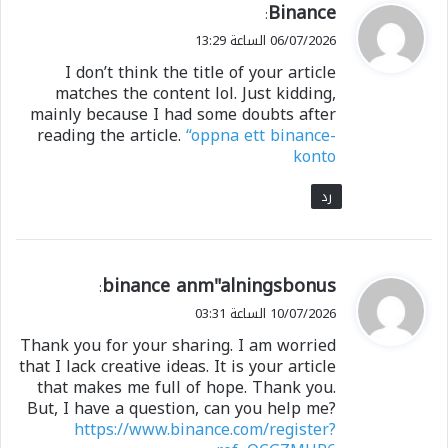
ي
Binance
:
ق
06/07/2026 الساعة 13:29
و
I don’t think the title of your article
ل
matches the content lol. Just kidding,
mainly because I had some doubts after
reading the article.
“oppna ett binance-
konto
رد
ي
binance anm"alningsbonus
:
ق
10/07/2026 الساعة 03:31
و
Thank you for your sharing. I am worried
ل
that I lack creative ideas. It is your article
that makes me full of hope. Thank you.
But, I have a question, can you help me?
https://www.binance.com/register?