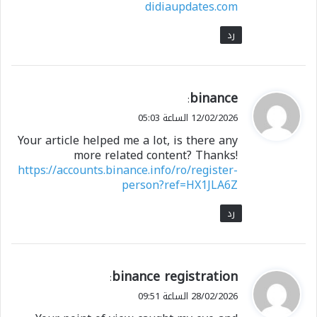
didiaupdates.com
رد
ي
binance
:
ق
12/02/2026 الساعة 05:03
و
Your article helped me a lot, is there any
ل
more related content? Thanks!
https://accounts.binance.info/ro/register-
person?ref=HX1JLA6Z
رد
ي
binance registration
:
ق
28/02/2026 الساعة 09:51
و