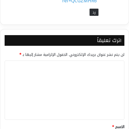
ref=QCGZMHR6
رد
اترك تعليقاً
لن يتم نشر عنوان بريدك الإلكتروني.
الحقول الإلزامية مشار إليها بـ
*
ا
ل
ت
ع
ل
ي
ق
*
الاسم
*