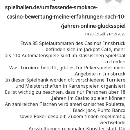
و
spielhallen.de/umfassende-smokace-
ل
casino-bewertung-meine-erfahrungen-nach-10-
jahren-online-glucksspiel/
:
21/12/2025 الساعة 14:20
Etwa 85 Spielautomaten des Casinos Innsbruck
befinden sich im Jackpot Café, mehr
als 110 Automatenspiele sind im klassischen Spielsaal
zu finden.
Was Turniere betrifft, gibt es für Pokerspieler mehr
Angebote in Innsbruck.
In dieser Spielbank werden oft verschiedene Turniere
und Meisterschaften in Kartenspielen organisiert.
Es ist wichtig zu beachten, dass nur Personen über 18
Jahren im Casino spielen können.
An zahlreichen Tischen wird amerikanisches Roulette,
Black Jack, Punto Banco
sowie Poker gespielt. Zudem finden regelmäßig
wechselnde
Ausstellungen regionaler Künstler statt. Ob