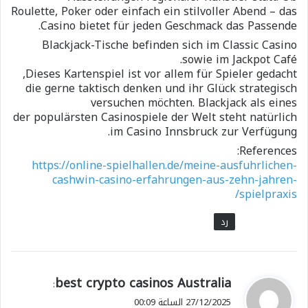
Roulette, Poker oder einfach ein stilvoller Abend – das
Casino bietet für jeden Geschmack das Passende.
Blackjack-Tische befinden sich im Classic Casino
sowie im Jackpot Café.
Dieses Kartenspiel ist vor allem für Spieler gedacht,
die gerne taktisch denken und ihr Glück strategisch
versuchen möchten. Blackjack als eines
der populärsten Casinospiele der Welt steht natürlich
im Casino Innsbruck zur Verfügung.
References:
https://online-spielhallen.de/meine-ausfuhrlichen-
cashwin-casino-erfahrungen-aus-zehn-jahren-
spielpraxis/
رد
ي
best crypto casinos Australia
:
ق
27/12/2025 الساعة 00:09