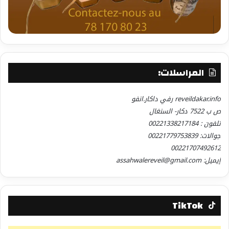
المراسلات:
reveildakar.info رفي داكار.انفو
ص ب 7522 دكار- السنغال
تلفون : 00221338217184
جوالات: 00221779753839
00221707492612
إيميل: assahwalereveil@gmail.com
TikTok