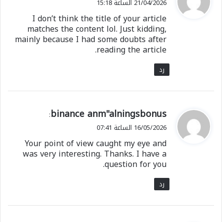
21/04/2026 الساعة 15:18
و
I don’t think the title of your article
ل
matches the content lol. Just kidding,
mainly because I had some doubts after
reading the article.
رد
ي
binance anm"alningsbonus
:
ق
16/05/2026 الساعة 07:41
و
Your point of view caught my eye and
ل
was very interesting. Thanks. I have a
question for you.
رد