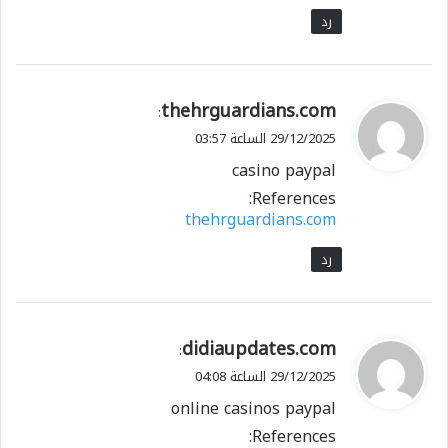
رد
ي
thehrguardians.com
:
ق
29/12/2025 الساعة 03:57
و
casino paypal
ل
References:
thehrguardians.com
رد
ي
didiaupdates.com
:
ق
29/12/2025 الساعة 04:08
و
online casinos paypal
ل
References: