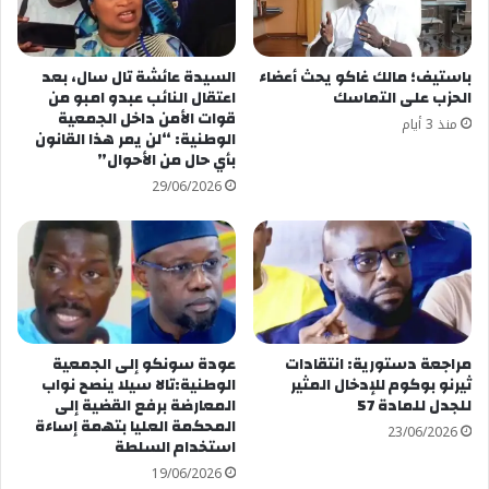
باستيف؛ مالك غاكو يحث أعضاء
السيدة عائشة تال سال، بعد
الحزب على التماسك
اعتقال النائب عبدو امبو من
قوات الأمن داخل الجمعية
منذ 3 أيام
الوطنية: “لن يمر هذا القانون
بأي حال من الأحوال”
29/06/2026
مراجعة دستورية: انتقادات
عودة سونكو إلى الجمعية
ثيرنو بوكوم للإدخال المثير
الوطنية:تالا سيلا ينصح نواب
للجدل للمادة 57
المعارضة برفع القضية إلى
المحكمة العليا بتهمة إساءة
23/06/2026
استخدام السلطة
19/06/2026