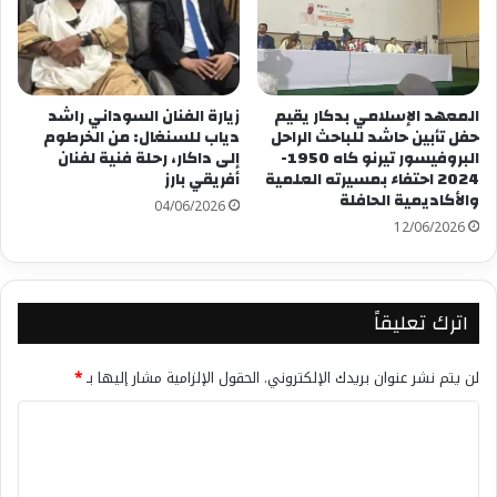
المعهد الإسلامي بدكار يقيم
زيارة الفنان السوداني راشد
حفل تأبين حاشد للباحث الراحل
دياب للسنغال: من الخرطوم
البروفيسور تيرنو كاه 1950-
إلى داكار، رحلة فنية لفنان
2024 احتفاء بمسيرته العلمية
أفريقي بارز
والأكاديمية الحافلة
04/06/2026
12/06/2026
اترك تعليقاً
لن يتم نشر عنوان بريدك الإلكتروني.
الحقول الإلزامية مشار إليها بـ
*
ا
ل
ت