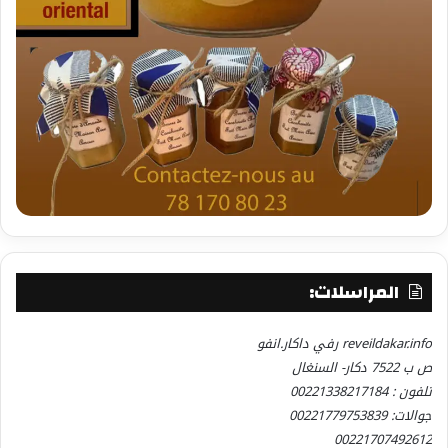
المراسلات:
reveildakar.info رفي داكار.انفو
ص ب 7522 دكار- السنغال
تلفون : 00221338217184
جوالات: 00221779753839
00221707492612