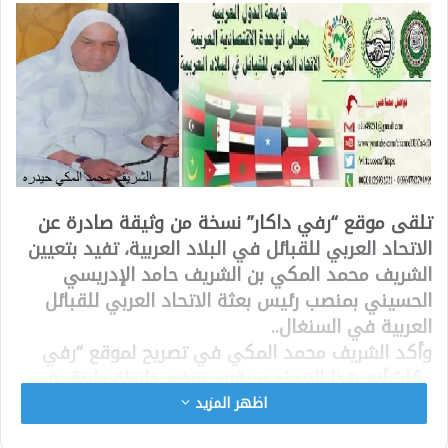
تلقى موقع “رفي داكار” نسخة من وثيقة صادرة عن
الاتحاد العربي للقبائل في البلاد العربية، تفيد بتعيين
الشريف محمد المكي بن الشريف حامد الإدريسي
الحسيني بمنصب رئيس بعثة الاتحاد العربي للقبائل
العربية في السنغال..
وأكد الشريف محمد المكي في تصريح لموقع “رفي
دكار” أنه هذا الاتحاد سيقوم بوضع خارطة طريق في
الوقت القريب لانطلاقة أعماله في الستغال والمنطقة
اظهر المزيد
عبر تنفيذ برامج تنموية وثقافية سيكون لها الأثر