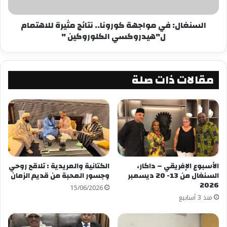
الأمة بأبنائها على كل المستويات وتقوية حضور
القبيلة الحضاري من خلال برامج تنموية وثقافية.
السنغال: في مواجهة كورونا.. نتائج مثيرة للاهتمام
ل"هيدروكسي الكلوروكين "
شارك هذا الموضوع:
فيس بوك
X
مقالات ذات صلة
معجب بهذه:
الأسبوع الإفريقي – داكار،
الكتانية والمريدية : تلاقح روحي
السنغال من 13- 20 ديسمبر
وجسور المحبة من قديم الزمان
2026
15/06/2026
منذ 3 أسابيع