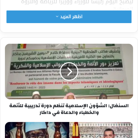
ليصبح اليوم رئيساً للوزراء ووزيراً للرياضة والثروة
الحيوانية.
أمادو، كما يلقبه أقاربه بمودة، فقد تخرج من المدرسة
اظهر المزيد
الوطنية للضرائب (ENAM) كمفتش ضرائب ومجالات،
وقد تم الاعتراف به والإعجاب به لنزاهته وشجاعته
وجديته وكفاءته. مما أكسبه ثقة السلطات العليا في
البلاد. وبعد ذلك تم تعيينه في مديرية الضرائب
والمجالات حيث حقق تقدما وإصلاحات كبيرة
استحسنها الجميع.
شارك هذا الموضوع:
فيس بوك
X
السنغال: الشؤون الإسلامية تنظم دورة تدريبية للأئمة
والخطباء والدعاة في داكار
معجب بهذه: