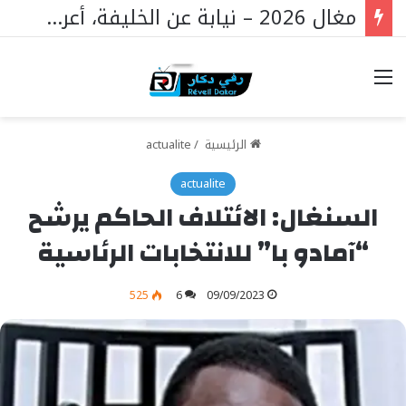
مغال 2026 – نيابة عن الخليفة، أعرب الشيخ باس عن أسفه “للعالم الذي يدمر نفسه بنفسه”، ودعا للأرواح التي فقدت في الحوادث،
خيارات
الرئيسية
/
actualite
actualite
السنغال: الائتلاف الحاكم يرشح
“آمادو با” للانتخابات الرئاسية
525
6
09/09/2023