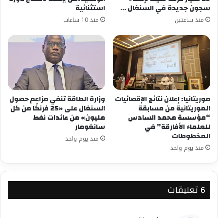
سجون جديدة في السنغال …
استثنائية
منذ ساعتين
منذ 10 ساعات
موريتانيا: إعلان نتائج الإقصائيات
وزارة الطاقة تنفي مزاعم حصول
الموريتانية من مسابقة
السنغال على «25 فرنكًا من كل
“مؤسسة محمد السادس
مليون» من عائدات نفط
للعلماء الأفارقة” في
سانغومار
المخطوطات
منذ يوم واحد
منذ يوم واحد
‫6 تعليقات