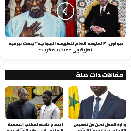
تيواون: "الخليفة العام للطريقة التيجانية" يبعث ببرقية
تعزية إلى "ملك المغرب"
مقالات ذات صلة
وزارة العدل تعلن عن تخصيص
إجتماع حاسم لمكتب الجمعية
25 مليار فرنك سيفا لإنشاء
الوطنية:هل يمهد لافتتاح دورة