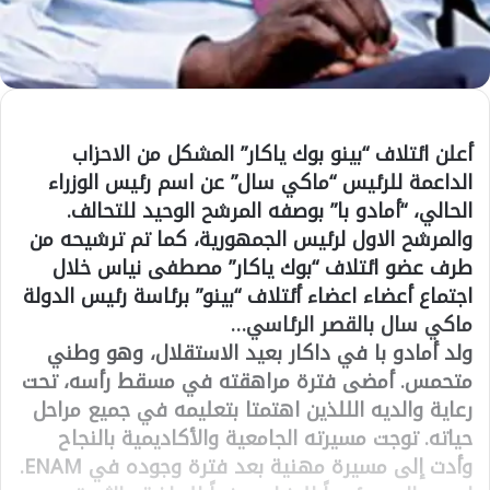
أعلن ائتلاف “بينو بوك ياكار” المشكل من الاحزاب
الداعمة للرئيس “ماكي سال” عن اسم رئيس الوزراء
الحالي، “أمادو با” بوصفه المرشح الوحيد للتحالف.
والمرشح الاول لرئيس الجمهورية، كما تم ترشيحه من
طرف عضو ائتلاف “بوك ياكار” مصطفى نياس خلال
اجتماع أعضاء اعضاء أئتلاف “بينو” برئاسة رئيس الدولة
ماكي سال بالقصر الرئاسي…
ولد أمادو با في داكار بعيد الاستقلال، وهو وطني
متحمس. أمضى فترة مراهقته في مسقط رأسه، تحت
رعاية والديه الللذين اهتمتا بتعليمه في جميع مراحل
حياته. توجت مسيرته الجامعية والأكاديمية بالنجاح
وأدت إلى مسيرة مهنية بعد فترة وجوده في ENAM.