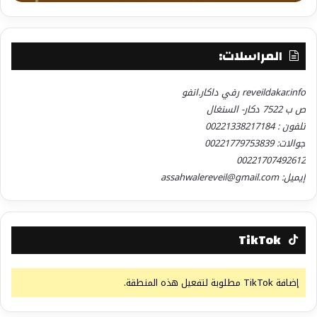
المراسلات:
reveildakar.info رفي داكار.انفو
ص ب 7522 دكار- السنغال
تلفون : 00221338217184
جوالات: 00221779753839
00221707492612
إيميل: assahwalereveil@gmail.com
TikTok
إضافة TikTok مطلوبة لتفعيل هذه المنطقة.