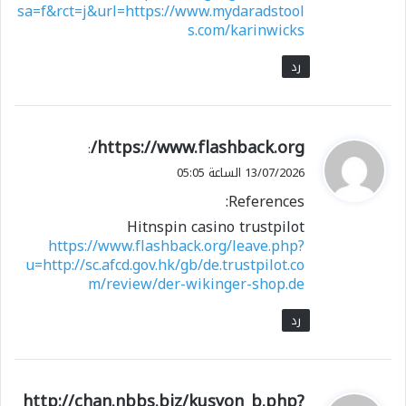
sa=f&rct=j&url=https://www.mydaradstool
s.com/karinwicks
رد
ي
https://www.flashback.org/
:
ق
13/07/2026 الساعة 05:05
و
References:
ل
Hitnspin casino trustpilot
https://www.flashback.org/leave.php?
u=http://sc.afcd.gov.hk/gb/de.trustpilot.co
m/review/der-wikinger-shop.de
رد
ي
http://chan.nbbs.biz/kusyon_b.php?