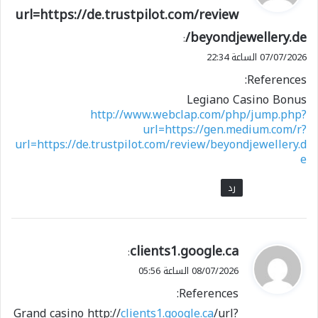
url=https://de.trustpilot.com/review
ل
/beyondjewellery.de
:
07/07/2026 الساعة 22:34
References:
Legiano Casino Bonus
http://www.webclap.com/php/jump.php?
url=https://gen.medium.com/r?
url=https://de.trustpilot.com/review/beyondjewellery.d
e
رد
ي
clients1.google.ca
:
ق
08/07/2026 الساعة 05:56
و
References:
ل
Grand casino http://
clients1.google.ca
/url?