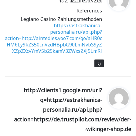
09/07/2026 الساعة 16:23
و
References:
ل
Legiano Casino Zahlungsmethoden
https://astrakhanica-
personalia.ru/api.php?
action=http://aintedles.yoo7.com/go/aHR0c
HM6Ly9kZS50cnVzdHBpbG90LmNvbS9yZ
XZpZXcvYmV5b25kamV3ZWxsZXJ5LmRl
رد
ي
http://clients1.google.mn/url?
ق
q=https://astrakhanica-
و
personalia.ru/api.php?
ل
action=https://de.trustpilot.com/review/der-
wikinger-shop.de
: