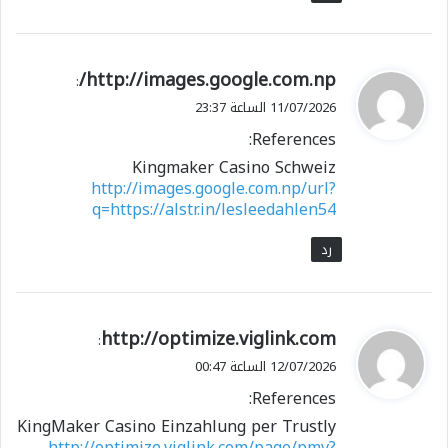
ي
http://images.google.com.np/
:
ق
11/07/2026 الساعة 23:37
و
References:
ل
Kingmaker Casino Schweiz
http://images.google.com.np/url?
q=https://alstr.in/lesleedahlen54
رد
ي
http://optimize.viglink.com
:
ق
12/07/2026 الساعة 00:47
و
References:
ل
KingMaker Casino Einzahlung per Trustly
http://optimize.viglink.com/page/pmv?