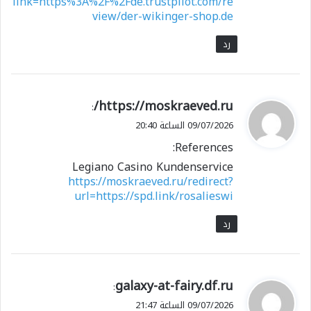
link=https%3A%2F%2Fde.trustpilot.com/re
view/der-wikinger-shop.de
رد
ي
https://moskraeved.ru/
:
ق
09/07/2026 الساعة 20:40
و
References:
ل
Legiano Casino Kundenservice
https://moskraeved.ru/redirect?
url=https://spd.link/rosalieswi
رد
ي
galaxy-at-fairy.df.ru
:
ق
09/07/2026 الساعة 21:47