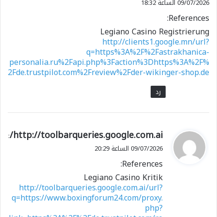
09/07/2026 الساعة 18:32
References:
Legiano Casino Registrierung
http://clients1.google.mn/url?
q=https%3A%2F%2Fastrakhanica-
personalia.ru%2Fapi.php%3Faction%3Dhttps%3A%2F%
2Fde.trustpilot.com%2Freview%2Fder-wikinger-shop.de
رد
ي
http://toolbarqueries.google.com.ai/
:
ق
09/07/2026 الساعة 20:29
و
References:
ل
Legiano Casino Kritik
http://toolbarqueries.google.com.ai/url?
q=https://www.boxingforum24.com/proxy.
php?