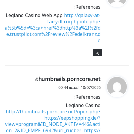
و
References:
ل
Legiano Casino Web App
http://galaxy-at-
fairy.df.ru/phpinfo.php?
a%5b%5d=%3ca+href%3dhttp%3a%2f%2fd
e.trustpilot.com%2Freview%2Fedelkranz.d
e
رد
ي
thumbnails.porncore.net
:
ق
10/07/2026 الساعة 00:44
و
References:
ل
Legiano Casino
http://thumbnails.porncore.net/open.php?
https://eepshopping.de/?
view=program&ID_NODE_AKTIV=446&acti
on=2&ID_EMPF=6942&url_rueber=https://