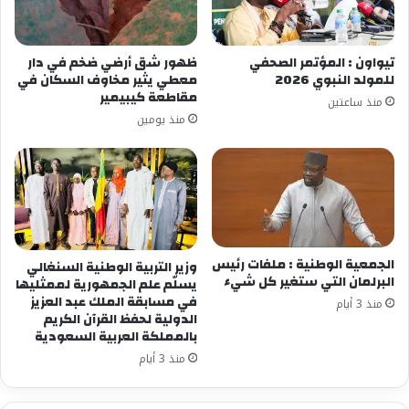
تيواون : المؤتمر الصحفي
ظهور شق أرضي ضخم في دار
للمولد النبوي 2026
معطي يثير مخاوف السكان في
مقاطعة كيبيمير
منذ ساعتين
منذ يومين
الجمعية الوطنية : ملفات رئيس
وزير التربية الوطنية السنغالي
البرلمان التي ستغير كل شيء
يسلّم علم الجمهورية لممثليها
في مسابقة الملك عبد العزيز
منذ 3 أيام
الدولية لحفظ القرآن الكريم
بالمملكة العربية السعودية
منذ 3 أيام