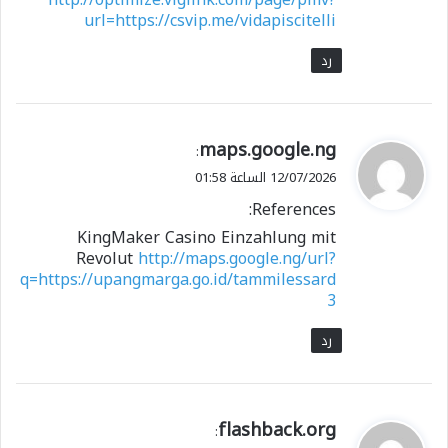
url=https://csvip.me/vidapiscitelli
رد
ي
maps.google.ng
:
ق
12/07/2026 الساعة 01:58
و
References:
ل
KingMaker Casino Einzahlung mit
Revolut
http://maps.google.ng/url?
q=https://upangmarga.go.id/tammilessard
3
رد
ي
flashback.org
: