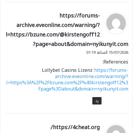
ي
https://forums-
ق
archive.eveonline.com/warning/?
و
l=https://bzune.com/@kirstengoff12
ل
?page=about&domain=nyikunyit.com
:
15/07/2026 الساعة 01:19
References:
Lollybet Casino Lizenz
https://forums-
archive.eveonline.com/warning/?
l=https%3A%2F%2Fbzune.com%2F%40kirstengoff12%3
Fpage%3Dabout&domain=nyikunyit.com
رد
ي
https://4cheat.org/
:
ق