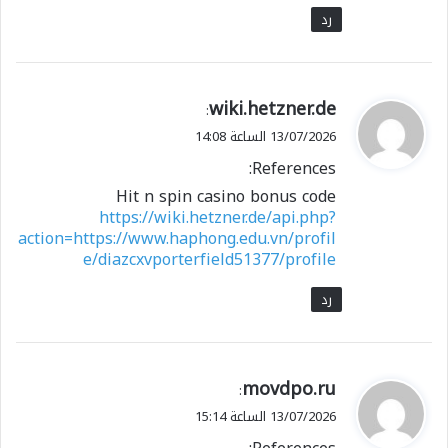
رد
ي
wiki.hetzner.de
:
ق
13/07/2026 الساعة 14:08
و
References:
ل
Hit n spin casino bonus code
https://wiki.hetzner.de/api.php?
action=https://www.haphong.edu.vn/profil
e/diazcxvporterfield51377/profile
رد
ي
movdpo.ru
:
ق
13/07/2026 الساعة 15:14
و