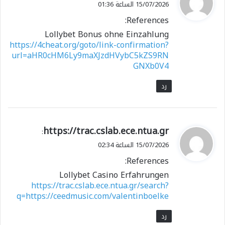
15/07/2026 الساعة 01:36
و
References:
ل
Lollybet Bonus ohne Einzahlung
https://4cheat.org/goto/link-confirmation?
url=aHR0cHM6Ly9maXJzdHVybC5kZS9RN
GNXb0V4
رد
ي
https://trac.cslab.ece.ntua.gr
:
ق
15/07/2026 الساعة 02:34
و
References:
ل
Lollybet Casino Erfahrungen
https://trac.cslab.ece.ntua.gr/search?
q=https://ceedmusic.com/valentinboelke
رد