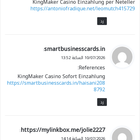
KingMaker Casino Einzahlung per Neteller
https://antoniofradique.net/leomutch415729
رد
ي
smartbusinesscards.in
:
ق
10/07/2026 الساعة 13:52
و
References:
ل
KingMaker Casino Sofort Einzahlung
https://smartbusinesscards.in/haisani208
8792
رد
ي
https://mylinkbox.me/jolie2227
:
ق
10/07/2026 الساعة 14:14