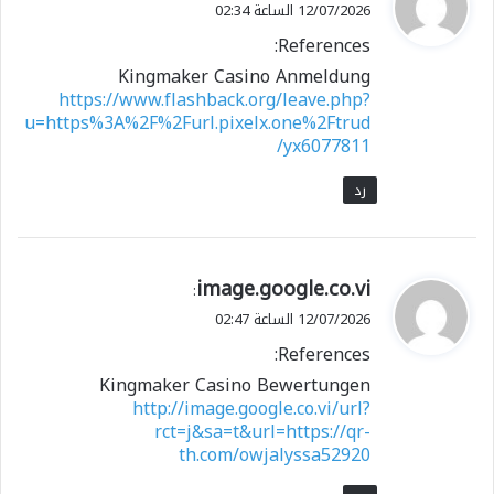
ق
12/07/2026 الساعة 02:34
و
References:
ل
Kingmaker Casino Anmeldung
https://www.flashback.org/leave.php?
u=https%3A%2F%2Furl.pixelx.one%2Ftrud
yx6077811/
رد
ي
image.google.co.vi
:
ق
12/07/2026 الساعة 02:47
و
References:
ل
Kingmaker Casino Bewertungen
http://image.google.co.vi/url?
rct=j&sa=t&url=https://qr-
th.com/owjalyssa52920