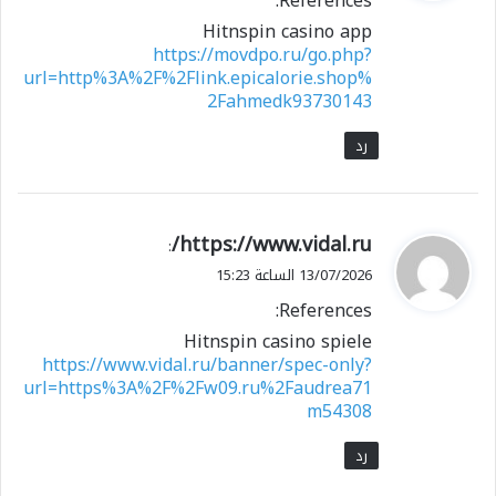
References:
ل
Hitnspin casino app
https://movdpo.ru/go.php?
url=http%3A%2F%2Flink.epicalorie.shop%
2Fahmedk93730143
رد
ي
https://www.vidal.ru/
:
ق
13/07/2026 الساعة 15:23
و
References:
ل
Hitnspin casino spiele
https://www.vidal.ru/banner/spec-only?
url=https%3A%2F%2Fw09.ru%2Faudrea71
m54308
رد