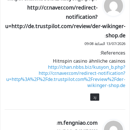
ق
http://cr.naver.com/redirect-
و
notification?
ل
u=http://de.trustpilot.com/review/der-wikinger-
shop.de
:
13/07/2026 الساعة 09:08
References:
Hitnspin casino ähnliche casinos
http://chan.nbbs.biz/kusyon_b.php?
http://cr.naver.com/redirect-notification?
u=http%3A%2F%2Fde.trustpilot.com%2Freview%2Fder-
wikinger-shop.de
رد
ي
m.fengniao.com
:
ق