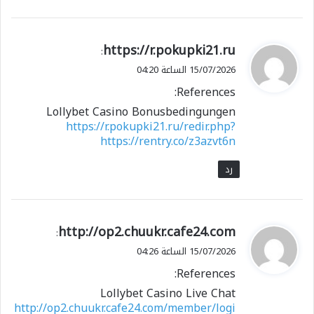
ي
https://r.pokupki21.ru
:
ق
15/07/2026 الساعة 04:20
و
References:
ل
Lollybet Casino Bonusbedingungen
https://r.pokupki21.ru/redir.php?
https://rentry.co/z3azvt6n
رد
ي
http://op2.chuukr.cafe24.com
:
ق
15/07/2026 الساعة 04:26
و
References:
ل
Lollybet Casino Live Chat
http://op2.chuukr.cafe24.com/member/logi