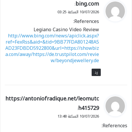
ي
bing.com
:
ق
10/07/2026 الساعة 03:25
و
References:
ل
Legiano Casino Video Review
http://www.bing.com/news/apiclick.aspx?
ref=FexRss&aid=&tid=9BB77FDA801248A5
AD23FDBDD5922800&url=https://showbiz
a.com/away/https://de.trustpilot.com/revie
w/beyondjewellery.de
رد
ي
https://antoniofradique.net/leomutc
ق
h415729
:
و
10/07/2026 الساعة 13:48
ل
References: