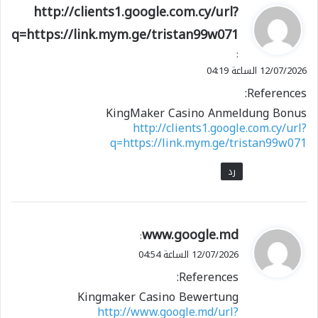
ي
http://clients1.google.com.cy/url?
ق
q=https://link.mym.ge/tristan99w071
و
:
ل
12/07/2026 الساعة 04:19
References:
KingMaker Casino Anmeldung Bonus
http://clients1.google.com.cy/url?
q=https://link.mym.ge/tristan99w071
رد
ي
www.google.md
:
ق
12/07/2026 الساعة 04:54
و
References:
ل
Kingmaker Casino Bewertung
http://www.google.md/url?