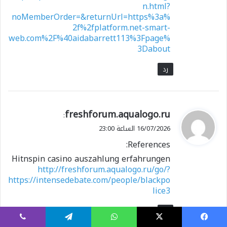
n.html?
noMemberOrder=&returnUrl=https%3a%
2f%2fplatform.net-smart-
web.com%2F%40aidabarrett113%3Fpage%
3Dabout
رد
ي
freshforum.aqualogo.ru
:
ق
16/07/2026 الساعة 23:00
و
References:
ل
Hitnspin casino auszahlung erfahrungen
http://freshforum.aqualogo.ru/go/?
https://intensedebate.com/people/blackpo
lice3
رد
يسبوك
X
واتساب
تيلقرام
ڤايبر