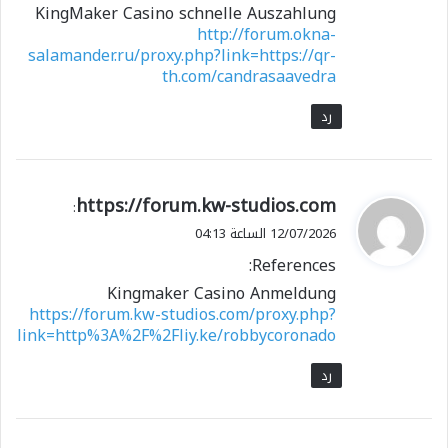
KingMaker Casino schnelle Auszahlung
http://forum.okna-
salamander.ru/proxy.php?link=https://qr-
th.com/candrasaavedra
رد
ي
https://forum.kw-studios.com
:
ق
12/07/2026 الساعة 04:13
و
References:
ل
Kingmaker Casino Anmeldung
https://forum.kw-studios.com/proxy.php?
link=http%3A%2F%2Fliy.ke/robbycoronado
رد