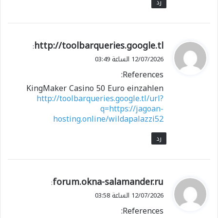
رد
ي
http://toolbarqueries.google.tl
:
ق
12/07/2026 الساعة 03:49
و
References:
ل
KingMaker Casino 50 Euro einzahlen
http://toolbarqueries.google.tl/url?
q=https://jagoan-
hosting.online/wildapalazzi52
رد
ي
forum.okna-salamander.ru
:
ق
12/07/2026 الساعة 03:58
و
References:
ل