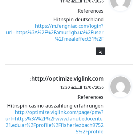
13/07/2026 الساعة 11:42
و
References:
ل
Hitnspin deutschland
https://m.fengniao.com/login?
url=https%3A%2F%2Famur.1gb.ua%2Fuser
%2Fmealeffect31%2F
رد
ي
http://optimize.viglink.com
:
ق
13/07/2026 الساعة 12:30
و
References:
ل
Hitnspin casino auszahlung erfahrungen
http://optimize.viglink.com/page/pmv?
url=https%3A%2F%2Fwww.lanubedocente.
21.edu.ar%2Fprofile%2Ffisherlezbach9752
5%2Fprofile