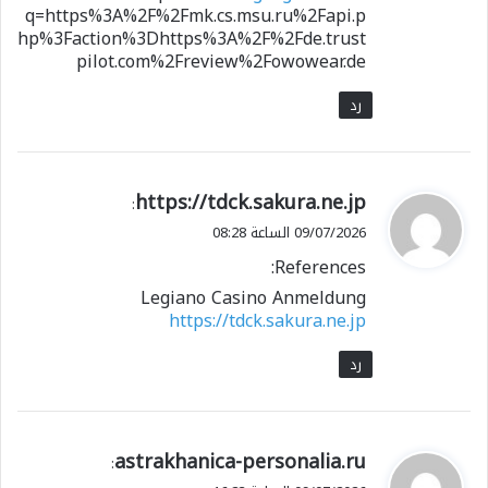
q=https%3A%2F%2Fmk.cs.msu.ru%2Fapi.p
hp%3Faction%3Dhttps%3A%2F%2Fde.trust
pilot.com%2Freview%2Fowowear.de
رد
ي
https://tdck.sakura.ne.jp
:
ق
09/07/2026 الساعة 08:28
و
References:
ل
Legiano Casino Anmeldung
https://tdck.sakura.ne.jp
رد
ي
astrakhanica-personalia.ru
:
ق