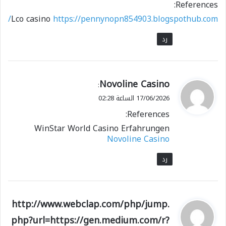
References:
Lco casino
https://pennynopn854903.blogspothub.com/
رد
ي
Novoline Casino
:
ق
17/06/2026 الساعة 02:28
و
References:
ل
WinStar World Casino Erfahrungen
Novoline Casino
رد
ي
http://www.webclap.com/php/jump.
ق
php?url=https://gen.medium.com/r?
و