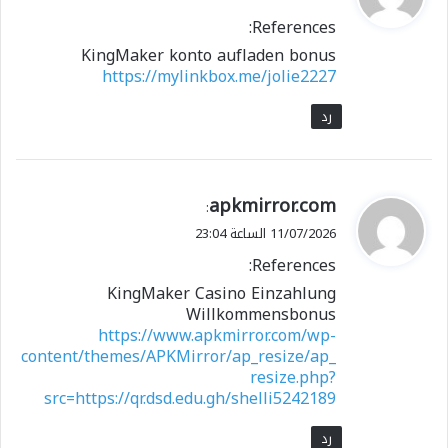
و
References:
ل
KingMaker konto aufladen bonus
https://mylinkbox.me/jolie2227
رد
ي
apkmirror.com
:
ق
11/07/2026 الساعة 23:04
و
References:
ل
KingMaker Casino Einzahlung
Willkommensbonus
https://www.apkmirror.com/wp-
content/themes/APKMirror/ap_resize/ap_
resize.php?
src=https://qr.dsd.edu.gh/shelli5242189
رد