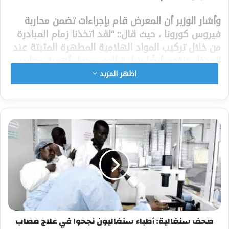
وأشار الوزير أن المعرض قام بإجراءات تضمن محاربة
فيروس كورونا ، حيث قال:: “لقد اتخذنا زمام المبادرة
من خلال تركيب المواد الهلامية المطهرة المثبتة عند
المدخل ونقوم أيضًا بزيادة الوعي حول أهمية معايير
النظافة. . تحقيقا لهذه الغاية ، أشكر نظرائي الأفارقة
اظهر المزيد
ووفودهم الذين أصروا على المشاركة في هذا
المعرض على الرغم من حالات فيروس كورونا المسجلة
في بلدنا
المعرض المقام في “دمنادو” يستمر من 5 مارس إلى
غاية 10 مارس الجاري.
شارك هذا الموضوع:
فيس بوك
X
صحف سنغالية: أطباء سنغاليون نجحوا في علاج مصاب