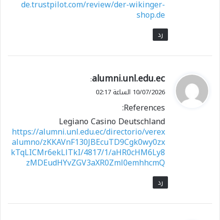
de.trustpilot.com/review/der-wikinger-
shop.de
رد
ي
alumni.unl.edu.ec
:
ق
10/07/2026 الساعة 02:17
و
References:
ل
Legiano Casino Deutschland
https://alumni.unl.edu.ec/directorio/verex
alumno/zKKAVnF130JBEcuTD9Cgk0wy0zx
kTqLICMr6ekLlTkI/4817/1/aHR0cHM6Ly8
zMDEudHYvZGV3aXR0Zml0emhhcmQ
رد