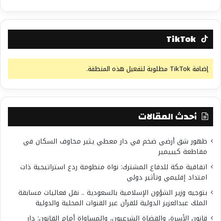
TikTok
إضافة TikTok مطلوبة لتفعيل هذه المنطقة.
أحدث المقالات
ظهور شق أرضي ضخم في دار معطي يثير مخاوف السكان في
مقاطعة كيبيمير
اتفاقية مكة للدفاع المشترك: نواة منظومة ردع استراتيجية ذات
امتداد إقليمي وتأثير دولي
بتوجيه وزير الشؤون الإسلامية بالسعودية .. نقل فعاليات مسابقة
الملك عبدالعزيز الدولية للقرآن عبر القنوات المحلية والدولية
قانون الأسرة، والقضاة الشرعيون، والمساواة أمام القانون: دار