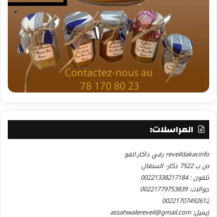
المراسلات:
reveildakar.info رفي داكار.انفو
ص ب 7522 دكار- السنغال
تلفون : 00221338217184
جوالات: 00221779753839
00221707492612
إيميل: assahwalereveil@gmail.com