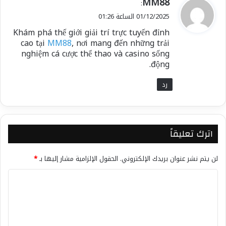
ي
MM88
:
ق
01/12/2025 الساعة 01:26
و
Khám phá thế giới giải trí trực tuyến đỉnh
ل
cao tại
MM88
, nơi mang đến những trải
nghiệm cá cược thể thao và casino sống
động.
رد
اترك تعليقاً
لن يتم نشر عنوان بريدك الإلكتروني.
الحقول الإلزامية مشار إليها بـ
*
ا
ل
ت
ع