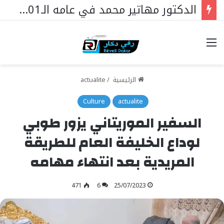
الدكتور مهاتير محمد في عامه الـ101… قائدٌ استثنائي ورمزٌ خالد في مسيرة نهضة ماليزيا.
خيارات
الرئيسية
/
actualite
Culture
actualite
السفير الموريتاني يزور طوبي
لوداع الخليفة العام للطريقة
المريدية بعد انتهاء مهامه
471
6
25/07/2023