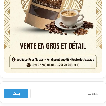
البحث
عن: