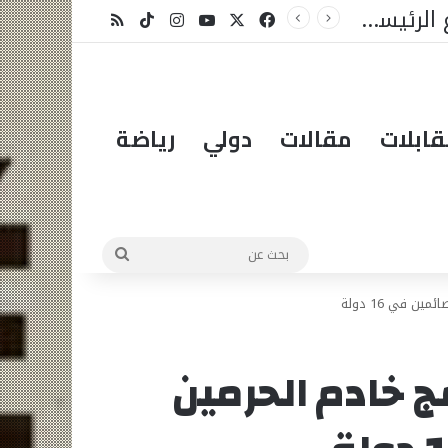
لمبادرة؟
X
فيسبوك
يوتيوب
انستقرام
‫TikTok
ملخص الموقع RSS
ابلات
مقالات
دولي
رياضة
بحث
عن
 في 16 دولة
ج خادم الحرمين