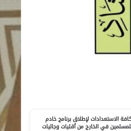
كافة الاستعدادات لإطلاق برنامج خادم
لشريفين لتفطير الصائمين لعام 1442هــ، للمسلمين في الخارج من أقليات وجاليات