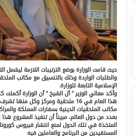
حيث قامت الوزارة بوضع الترتيبات اللازمة ليشمل ا
والطلبات الواردة وذلك بالتنسيق مع مكاتب الملحقي
الإسلامية التابعة للوزارة.
وأكد معالي الوزير ” آل الشيخ ” أن الوزارة أكملت ك
هذا العام في 16 ملحقية ومركز وكل من
مكاتب الملحقيات الدينية بسفارات المملكة والمراك
بعدد من دول العالم، مبيناً أن تنفيذ المشروع هذا 
المتخذة في تلك الدول لمنع انتشار فيروس كورون
المستفيدين من البرنامج والعاملين فيه