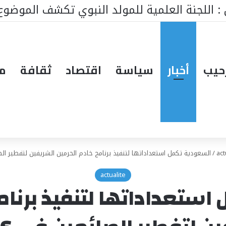
ط ينتظر من يقود المستقبل… هل تكون إيطاليا صاحبة ا
حيب
أخبار
سياسة
اقتصاد
ثقافة
مق
act
/
السعودية تكمل استعداداتها لتنفيذ برنامج خادم الحرمين الشريفين لتفطير الصائمين
actualite
ستعداداتها لتنفيذ برنام