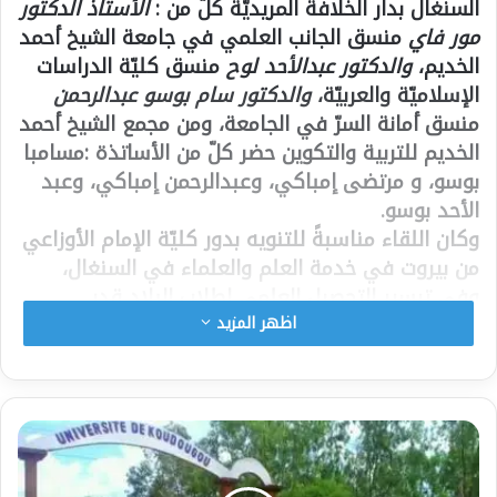
السنغال بدار الخلافة المريديّة كلّ من :
الأستاذ الدكتور
مور فاي
منسق الجانب العلمي في جامعة الشيخ أحمد
الخديم،
والدكتور عبدالأحد لوح
منسق كليّة الدراسات
الإسلاميّة والعربيّة،
والدكتور سام بوسو عبدالرحمن
منسق أمانة السرّ في الجامعة، ومن مجمع الشيخ أحمد
الخديم للتربية والتكوين حضر كلّ من الأساتذة :مسامبا
بوسو، و مرتضى إمباكي، وعبدالرحمن إمباكي، وعبد
الأحد بوسو.
وكان اللقاء مناسبةً للتنويه بدور كليّة الإمام الأوزاعي
من بيروت في خدمة العلم والعلماء في السنغال،
وفي تيسير التحصيل العلمي لطلاب البلاد قدر
المستطاع، وكان حوار مع السحمراني حول البحث
اظهر المزيد
العلمي ومراكزه، وأنظمة الترقية الجامعيّة لمراحل ما
بعد الدكتوراه، ومسألة مناهج كليّات الدراسات
الإسلاميّة والعربيّة ومقرّراتها الدراسيّة، والكفايات،
والأساليب في العمليّة التعليميّة، ودور الأستاذ
القدوة في العملية التعليميّة والتربية.