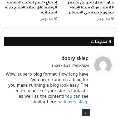
وزارة العدل تعلن عن تخصيص
إجتماع حاسم لمكتب الجمعية
25 مليار فرنك سيفا لإنشاء
الوطنية:هل يمهد لافتتاح دورة
سجون جديدة في السنغال …
استثنائية
منذ يومين
منذ يومين
‫8 تعليقات
ي
dobry sklep
:
ق
17/03/2024 الساعة 14:04
و
Wow, superb blog format! How long have
ل
you been running a blog for?
you made running a blog look easy. The
entire glance of your site is fantastic,
as well as the content! You can see
similar here
najlepszy sklep
رد