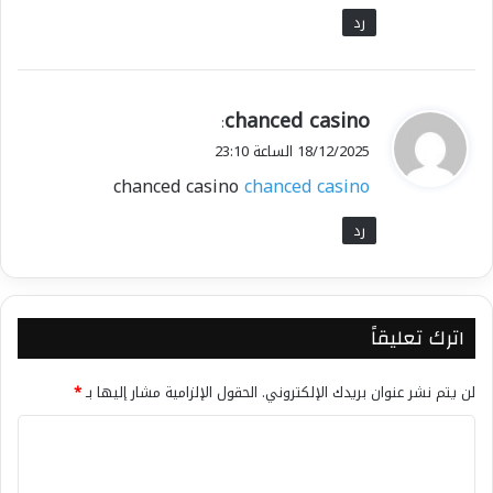
رد
ي
chanced casino
:
ق
18/12/2025 الساعة 23:10
و
chanced casino
chanced casino
ل
رد
اترك تعليقاً
لن يتم نشر عنوان بريدك الإلكتروني.
الحقول الإلزامية مشار إليها بـ
*
ا
ل