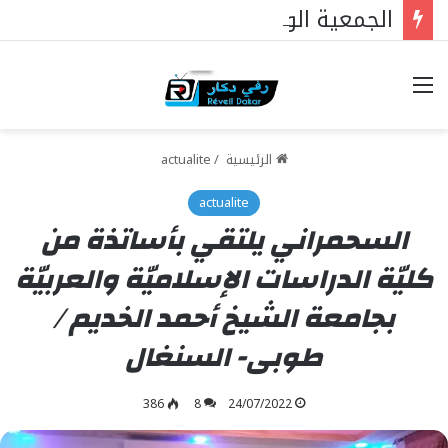
الجمعية الوطنية : ملفات رئيس البرلمان التي ستغير كل شيء
خيارات
الرئيسية
/
actualite
actualite
السحمراني يلتقي بأساتذة من
كليّة الدراسات الإسلاميّة والعربيّة
بجامعة الشيخ أحمد الخديم /
طوبى- السنغال
386
8
24/07/2022