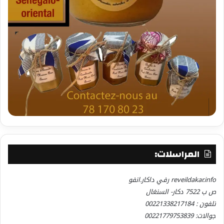
المراسلات:
reveildakar.info رفي داكار.انفو
ص ب 7522 دكار- السنغال
تلفون : 00221338217184
جوالات: 00221779753839