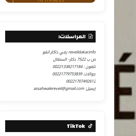
المراسلات:
reveildakar.info رفي داكار.انفو
ص ب 7522 دكار- السنغال
تلفون : 00221338217184
جوالات: 00221779753839
00221707492612
إيميل: assahwalereveil@gmail.com
TikTok