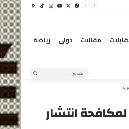
X
فيسبوك
يوتيوب
انستقرام
‫TikTok
ملخص الموقع RSS
ابلات
مقالات
دولي
رياضة
بحث
عن
رنا
لمكافحة انتشار