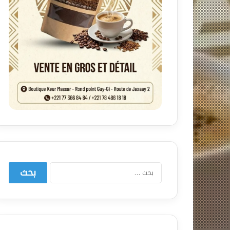
البحث
عن: