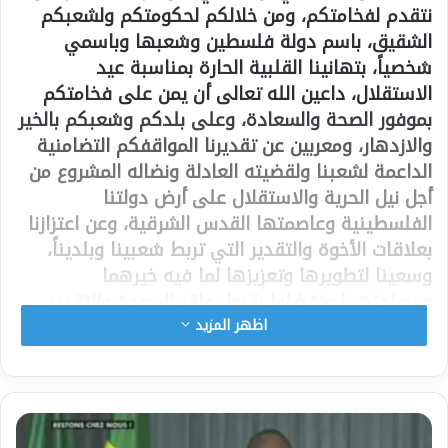
نتقدم لفخامتكم، ومن خلالكم لحكومتكم ولشعبكم
الشقيق، باسم دولة فلسطين وشعبها وباسمي
شخصياً، بتهانينا القلبية الحارة بمناسبة عيد
الاستقلال، داعين الله تعالى أن يمن على فخامتكم
بموفور الصحة والسعادة، وعلى بلدكم وشعبكم بالخير
والازدهار، ومعربين عن تقديرنا المواقفكم التضامنية
الداعمة لشعبنا ولقضيته العادلة ونضاله المشروع من
أجل نيل الحرية والاستقلال على أرض دولتنا
الفلسطينية وعاصمتها القدس الشرقية، وعن اعتزازنا
بعلاقات الأخوة والتقدير التي تربط شعبينا وبلديناً،
وسعينا لتطويرها وتعزيزها لما فيه خيرهما
ومصلحتهما وتفضلوا بقبول واقر السودة والتقدير.
اظهر المزيد
شارك هذا الموضوع:
فيس بوك
X