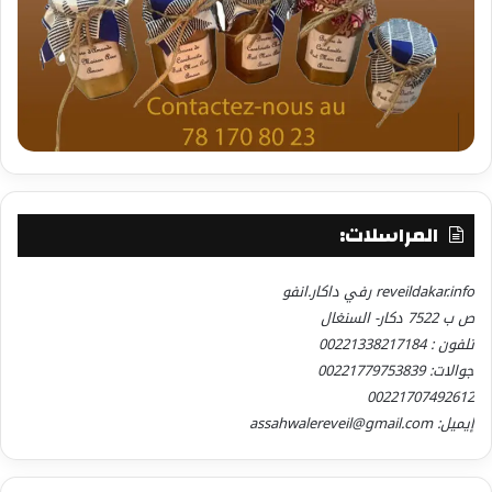
المراسلات:
reveildakar.info رفي داكار.انفو
ص ب 7522 دكار- السنغال
تلفون : 00221338217184
جوالات: 00221779753839
00221707492612
إيميل: assahwalereveil@gmail.com