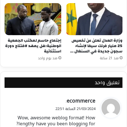
وزارة العدل تعلن عن تخصيص
إجتماع حاسم لمكتب الجمعية
25 مليار فرنك سيفا لإنشاء
الوطنية:هل يمهد لافتتاح دورة
سجون جديدة في السنغال …
استثنائية
منذ 21 ساعة
منذ يوم واحد
تعليق واحد
ي
ecommerce
:
ق
21/03/2024 الساعة 22:51
و
Wow, awesome weblog format! How
ل
lengthy have you been blogging for?