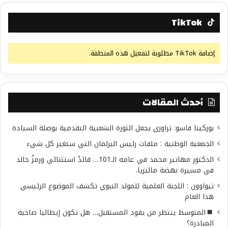
TikTok
إضافة TikTok مطلوبة لتفعيل هذه المنطقة.
أحدث المقالات
بوركينا فاسو: تراوري يجعل الثورة الشعبية التقدمية بوصلة السيادة
الجمعية الوطنية : ملفات رئيس البرلمان التي ستغير كل شيء
الدكتور مهاتير محمد في عامه الـ101… قائدٌ استثنائي ورمزٌ خالد
في مسيرة نهضة ماليزيا.
تيواوون : اللجنة العلمية للمولد النبوي تكشف الموضوع الرئيسي
هذا العام
المتوسط ينتظر من يقود المستقبل… هل تكون إيطاليا صاحبة
المبادرة؟