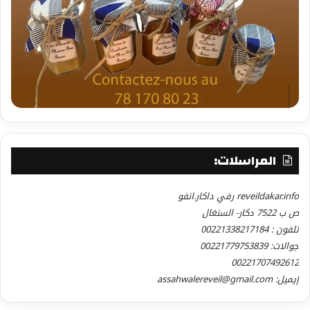
المراسلات:
reveildakar.info رفي داكار.انفو
ص ب 7522 دكار- السنغال
تلفون : 00221338217184
جوالات: 00221779753839
00221707492612
إيميل: assahwalereveil@gmail.com