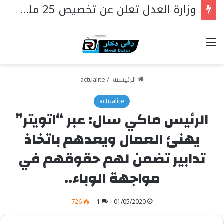
وزارة العدل تعلن عن تخصيص 25 مليار فرنك سيفا لإنشاء سجون جديدة في السنغال …
خيارات
الرئيسية
/
actualite
actualite
الرئيس ماكي سال: عبر “اتويتر”
يهنئ العمال ويعدهم باتخاذ
تدابير تضمن لهم حقوقهم في
مواجهة الوباء..
726
1
01/05/2020