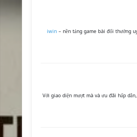
iwin
– nền tảng game bài đổi thưởng uy 
Với giao diện mượt mà và ưu đãi hấp dẫn