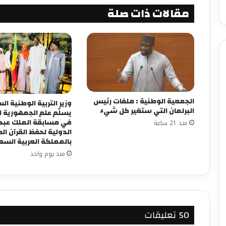
مقالات ذات صلة
الجمعية الوطنية : ملفات رئيس
وزير التربية الوطنية ا
البرلمان التي ستغير كل شيء
يسلّم علم الجمهورية 
في مسابقة الملك عبد ا
منذ 21 ساعة
الدولية لحفظ القرآن ال
بالمملكة العربية الس
منذ يوم واحد
‫50 تعليقات