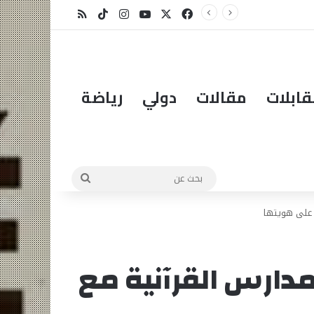
الدكتور مهاتير محمد في عامه الـ101… قائدٌ استثنائي ورمزٌ خالد في مسيرة نهضة ماليزيا.
X
فيسبوك
يوتيوب
انستقرام
‫TikTok
ملخص الموقع RSS
ابلات
مقالات
دولي
رياضة
بحث
عن
 على هويتها
مدارس القرآنية مع