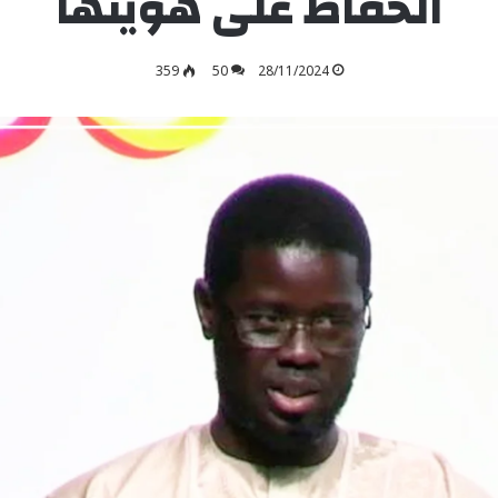
الحفاظ على هويتها
359
50
28/11/2024