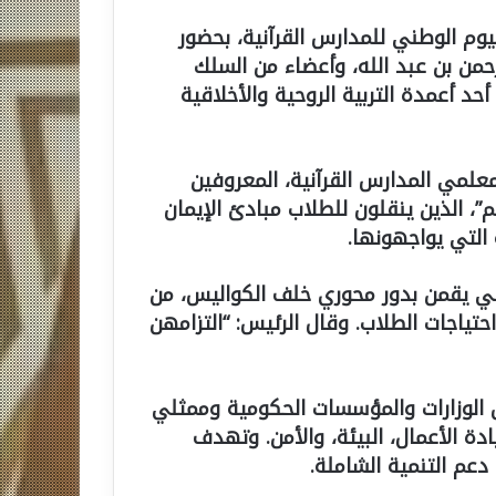
يوم الوطني للمدارس القرآنية، بحضور
لرحمن بن عبد الله، وأعضاء من السلك
د أعمدة التربية الروحية والأخلاقية
علمي المدارس القرآنية، المعروفين
قيم”، الذين ينقلون للطلاب مبادئ الإيمان
 التي يواجهونها.
للواتي يقمن بدور محوري خلف الكواليس، من
احتياجات الطلاب. وقال الرئيس: “التزامهن
 الوزارات والمؤسسات الحكومية وممثلي
ادة الأعمال، البيئة، والأمن. وتهدف
دعم التنمية الشاملة.