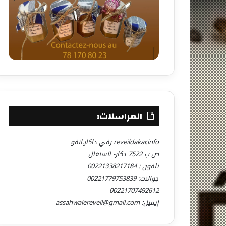
المراسلات:
reveildakar.info رفي داكار.انفو
ص ب 7522 دكار- السنغال
تلفون : 00221338217184
جوالات: 00221779753839
00221707492612
إيميل: assahwalereveil@gmail.com