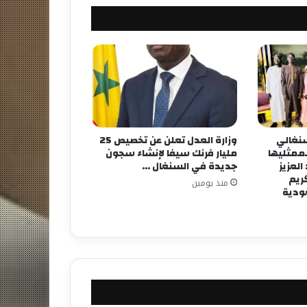
لسنغالي
وزارة العدل تعلن عن تخصيص 25
لممثليها
مليار فرنك سيفا لإنشاء سجون
لعزيز
جديدة في السنغال …
كريم
منذ يومين
عودية