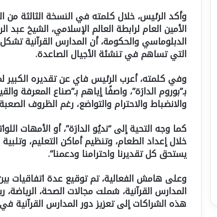
وأكد الرئيس، خلال كلمته في النسخة الثالثة من ال
الأمين العام لرابطة العالم الإسلامي، الشيخ عبد ا
الدبلوماسي والحكومة، أن المدارس القرآنية تشكل أح
التي تساهم في تنشئة الأجيال الصاعدة.
وفي كلمته، أعرب الرئيس فاي عن تقديره الكبير لم
بـ”بوروم الدارَة”، واصفًا إياهم بـ”صناع المعرفة وال
والانضباط والاحترام والتواضع، رغم الظروف الصعبة
كما وجه التحية إلى “نديُو الدارَة”، أو الأمهات ا
خلال إعداد الطعام، وتنظيم أماكن التعليم، وتلبية 
يستحق كل تقديرنا واحترامنا ودعمنا”.
وعلى هامش الفعالية، تم توقيع عدة اتفاقيات بين
المدارس القرآنية، شملت مجالات الصحة، الرياضة، ري
هذه الشراكات إلى تعزيز دور المدارس القرآنية في 