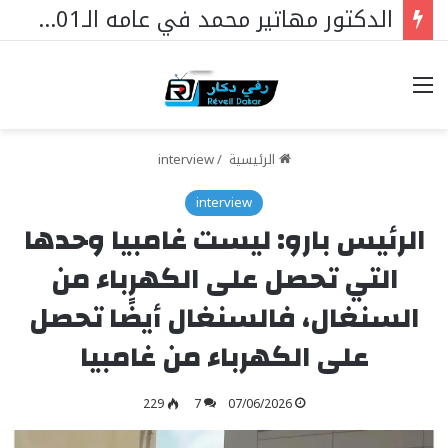
الدكتور مهاتير محمد في عامه الـ101… قائدٌ استثنائي ورمزٌ خالد في مسيرة نهضة ماليزيا.
خيارات
الرئيسية
/
interview
interview
الرئيس بارو: ليست غامبيا وحدها
التي تحصل على الكهرباء من
السنغال، فالسنغال أيضًا تحصل
على الكهرباء من غامبيا
229
7
07/06/2026