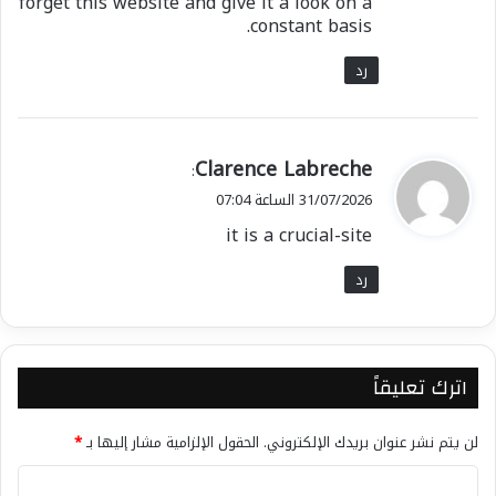
forget this website and give it a look on a
constant basis.
رد
ي
Clarence Labreche
:
ق
31/07/2026 الساعة 07:04
و
it is a crucial-site
ل
رد
اترك تعليقاً
لن يتم نشر عنوان بريدك الإلكتروني.
الحقول الإلزامية مشار إليها بـ
*
ا