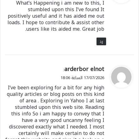
What’s Happening i am new to this, I
ل
stumbled upon this I’ve found It
positively useful and it has aided me out
loads. I hope to contribute & assist other
users like its aided me. Great job.
رد
ي
arderbor elnot
:
ق
17/07/2026 الساعة 18:06
و
I’ve been exploring for a bit for any high
ل
quality articles or blog posts on this kind
of area . Exploring in Yahoo I at last
stumbled upon this web site. Reading
this info So i am happy to convey that I
have a very good uncanny feeling I
discovered exactly what I needed. I most
certainly will make certain to do not