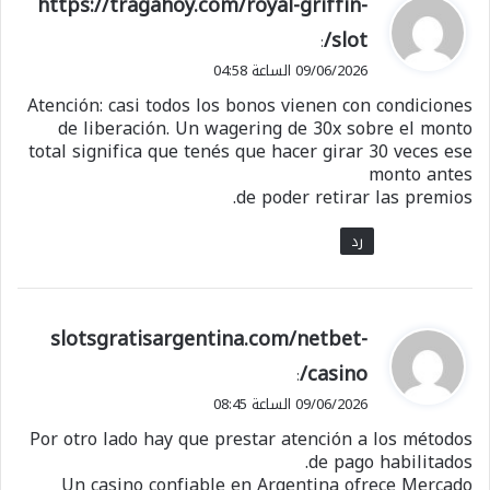
ي
https://tragahoy.com/royal-griffin-
ق
slot/
:
و
09/06/2026 الساعة 04:58
ل
Atención: casi todos los bonos vienen con condiciones
de liberación. Un wagering de 30x sobre el monto
total significa que tenés que hacer girar 30 veces ese
monto antes
de poder retirar las premios.
رد
ي
slotsgratisargentina.com/netbet-
ق
casino/
:
و
09/06/2026 الساعة 08:45
ل
Por otro lado hay que prestar atención a los métodos
de pago habilitados.
Un casino confiable en Argentina ofrece Mercado