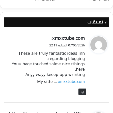
25/04/2024
01/05/2024
‫7 تعليقات
ي
xmxxtube.com
:
ق
07/06/2026 الساعة 22:11
و
These are truly fantastic ideas inn
ل
regarding blogging.
Youu hage touched solme nice tthings
here.
Anyy wayy keeep upp wrinting.
My sitte …
xmxxtube.com
رد