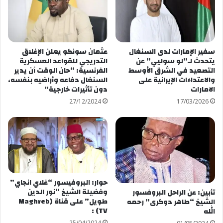
سفير الإمارات لدى السنغال
عثمان سونكو يعلن الإغلاق
يتحدث لـ”لو سوليي” عن
التدريجي للقواعد العسكرية
التصعيد في الشرق الأوسط
الفرنسية: “حان الوقت أن يدير
والاعتداءات الإيرانية على
السنغال دفاعه وأراضيه بنفسه،
الامارات
دون تأثيرات خارجية”
27/12/2024
17/03/2026
حوار: البروفيسور “غلاي انجاي”
وفضيلة الشيخ “نور الدين
تأبين: عن الراحل البروفسور
طويل” على قناة (Maghreb
الشيخ “طاهر دوكرى” رحمه
TV) :
الله