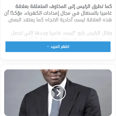
كما تطرق الرئيس إلى المخاوف المتعلقة بعلاقة
غامبيا بالسنغال في مجال إمدادات الكهرباء، مؤكدًا أن
هذه العلاقة ليست أحادية الاتجاه كما يعتقد البعض.
وقال الرئيس بارو: “ليست غامبيا وحدها التي تحصل
على الكهرباء من السنغال، فالسنغال أيضًا تحصل على
الكهرباء من غامبيا.”
اظهر المزيد
وأشار إلى أن تبادل الكهرباء يتم في إطار شبكات
الطاقة الإقليمية المترابطة، حيث يمكن للدول أن تزود
بعضها البعض بالكهرباء أو تستقبلها وفقًا لمستويات
الطلب وتوافر الطاقة.
وشدد الرئيس بارو على أن الحكومة ملتزمة بإيجاد
حلول للتحديات الحالية في قطاع الكهرباء والعمل
على تحسين موثوقية إمدادات الطاقة في مختلف
أنحاء البلاد.