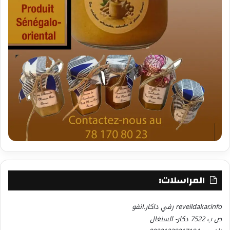
المراسلات:
reveildakar.info رفي داكار.انفو
ص ب 7522 دكار- السنغال