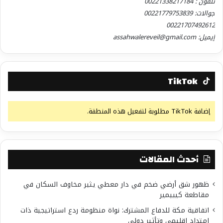
تلفون : 00221338217184
جوالات: 00221779753839
00221707492612
إيميل: assahwalereveil@gmail.com
TikTok
إضافة TikTok مطلوبة لتفعيل هذه المنطقة.
أحدث المقالات
ظهور شق أرضي ضخم في دار معطي يثير مخاوف السكان في
مقاطعة كيبيمير
اتفاقية مكة للدفاع المشترك: نواة منظومة ردع استراتيجية ذات
امتداد إقليمي وتأثير دولي