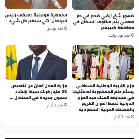
الجمعية الوطنية : ملفات رئيس
ظهور شق أرضي ضخم في دار
البرلمان التي ستغير كل شيء
معطي يثير مخاوف السكان في
مقاطعة كيبيمير
منذ يومين
منذ يوم واحد
وزير التربية الوطنية السنغالي
وزارة العدل تعلن عن تخصيص
يسلّم علم الجمهورية لممثليها
25 مليار فرنك سيفا لإنشاء
في مسابقة الملك عبد العزيز
سجون جديدة في السنغال …
الدولية لحفظ القرآن الكريم
منذ 3 أيام
بالمملكة العربية السعودية
منذ 3 أيام