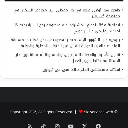
ظهور شق أرضي ضخم في دار معطي يثير مخاوف السكان في
مقاطعة كيبيمير
اتفاقية مكة للدفاع المشترك: نواة منظومة ردع استراتيجية ذات
امتداد إقليمي وتأثير دولي
بتوجيه وزير الشؤون الإسلامية بالسعودية .. نقل فعاليات مسابقة
الملك عبدالعزيز الدولية للقرآن عبر القنوات المحلية والدولية
قانون الأسرة، والقضاة الشرعيون، والمساواة أمام القانون: دار
الاستقامة تخاطب وزير العدل
افتتاح مستشفى الحاج مالك سي في تيواون
clic services web
© Copyright 2026, All Rights Reserved |
X
فيسبوك
يوتيوب
انستقرام
‫TikTok
ملخص