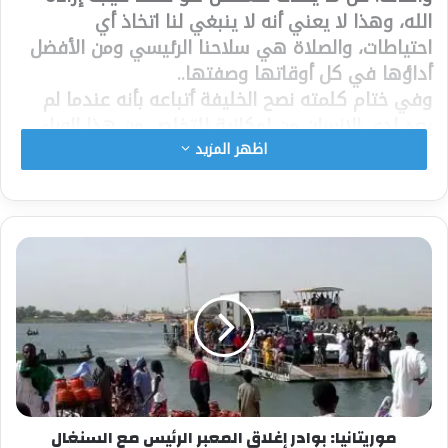
الله، وهذا لا يعني أنه لا ينبغي لنا اتخاذ أي
احتياطات، والصلاة هي سلاحنا الرئيسي ومن الأفضل
أداؤها في كل أوقاتها وصفتها..
وفي ختام كلمته نصح الخليفة أتباعه بأنه عندما لم
يعد لدى الإنسان من إمكانية للتخلص من هذا الوباء
فعليهم الاعتماد والاتكال على الله واللجوء إليه
اظهر المزيد
لطلب رفع البلاء.
شارك هذا الموضوع:
فيس بوك
X
معجب بهذه:
موريتانيا: بوادر إغلاق المعبر الرئيس مع السنغال