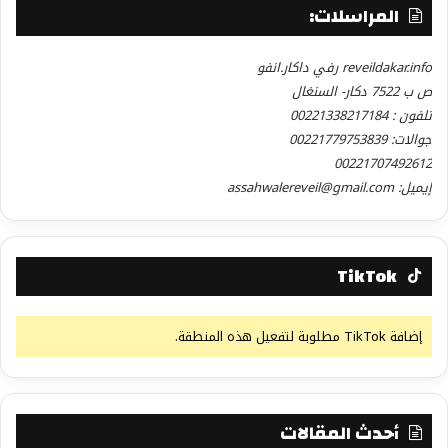
المراسلات:
reveildakar.info رفي داكار.انفو
ص ب 7522 دكار- السنغال
تلفون : 00221338217184
جوالات: 00221779753839
00221707492612
إيميل: assahwalereveil@gmail.com
TikTok
إضافة TikTok مطلوبة لتفعيل هذه المنطقة.
أحدث المقالات