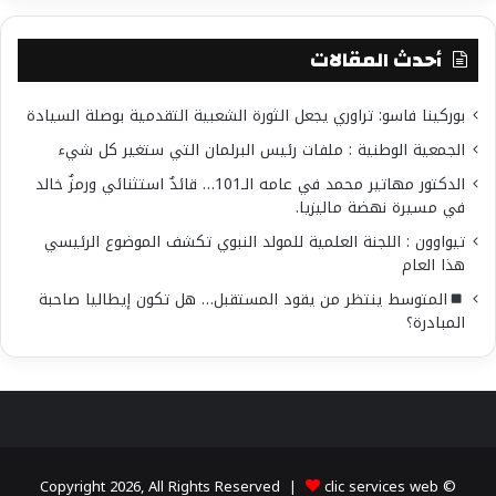
بحضور كبار المسئولين في الحكومة السنغالية و رجال
الأعمال و المستثمرين والإعلاميين، وذلك لمزيد دعم
أحدث المقالات
العلاقات المميزة والواعدة بين البلدين الصديقين.
هذا ويتقدم الشعب السنغالي إلى دولة الإمارات
بوركينا فاسو: تراوري يجعل الثورة الشعبية التقدمية بوصلة السيادة
العربية المتحدة حكومة وشعبا بأطيب التهاني
الجمعية الوطنية : ملفات رئيس البرلمان التي ستغير كل شيء
بمناسبة الاحتفال بعيد الاتحاد الخمسين لدولة الإمارات
الدكتور مهاتير محمد في عامه الـ101… قائدٌ استثنائي ورمزٌ خالد
العربية المتحدة.
في مسيرة نهضة ماليزيا.
تيواوون : اللجنة العلمية للمولد النبوي تكشف الموضوع الرئيسي
هذا العام
شارك هذا الموضوع:
المتوسط ينتظر من يقود المستقبل… هل تكون إيطاليا صاحبة
فيس بوك
X
المبادرة؟
معجب بهذه:
clic services web
© Copyright 2026, All Rights Reserved |