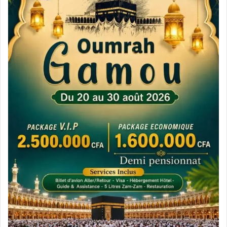
استثمارية هائلة في قطاعات حيوية وإستراتيجية
مهمة لدولة الإمارات مثل الطاقة المتجددة والزراعة
والخدمات اللوجستية، ومعروف أن لأفريقيا طبيعتها
الخاصة، وتحالفات دولها واقتصادها الصاعد،
وسياسات الدول الأوروبية تؤثر عادة سلباً على دول
القارة خاصة الإستراتيجية منها ، والتي تحتوي على
ثروات طبيعية هائلة.وتسعى دولة الإمارات لتوطيد
أواصر التعاون الاقتصادي والتجاري والاستثماري مع
قارة أفريقيا، خصوصاً أن هناك رؤى مشتركة بين
الجانبين لتحقيق التنمية المستدامة عبر مشاريع تخاطب
المستقبل.
و خلال السنوات القليلة الماضية أظهرت الإمارات
اهتماماً ونفوذاً في أفريقيا من خلال التحالفات
السياسية، ودبلوماسية المساعدات، والاستثمارات،
وعقود بناء الموانئ، حيث أصبحت الاستثمارات
الإماراتية في أفريقيا أو أي دولة في العالم مصدر
ترحيب من الأفارقة.