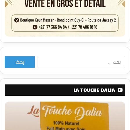
في شرق و غرب القارة الإفريقية.
إن مظاهر الترحيب والاحتفاء الكبيرين بسموّ الشيخ
عبدالله بن زايد آل نهيان، وزير الخارجية، في جولته
الإفريقية تشير إلى الرصيد الإيجابي لدولة الإمارات في
القارة السمراء واهتمام دولها المختلفة بدعم
علاقاتها معها في المجالات كافة، وهوما يمثّل قوّة
دفع لروابط أفضل وأعمق بين الجانبين خلال الفترة
المقبلة.
البحث
العلاقات بين الإمارات مع السنغال
عن:
تتميز العلاقات بين الإمارات و السنغال، والتي دشنت
رسمياً في عام 1973 بأنها علاقات تاريخية وواعدة
بالنظر إلى حجم الفرص والمشاريع القائمة بين
LA TOUCHE DALIA
البلدين.كما ترتكز العلاقات وفقا للمراقبين على أسس
متينة من المصالح المشتركة والاحترام المتبادل وحرص
قيادتي الدولتين على تعميقها وتطويرها في جميع
المجالات. وتنظر الإمارات إلى السنغال على أنها من
أبرز الدول ضمن شبكة علاقاتها الإستراتيجية مع