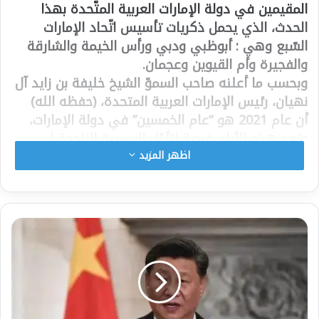
المقيمين في دولة الإمارات العربية المتّحدة بهذا
الحدث، الذي يحمل ذكريات تأسيس اتّحاد الإمارات
السّبع وهي : أبوظبي ودبي ورأس الخيمة والشارقة
والفجيرة وأم القيوين وعجمان.
وبحسب ما أعلنه صاحب السموّ الشيخ خليفة بن زايد آل
نهيان، رئيس الإمارات العربية المتحدة، (حفظه الله)
أن عام 2021 هو “عام الخمسين” في دولة الإمارات،
وتعد هذه الأيام فرصة لتأمّل المسيرة الناجحة لـ
“الحالمون الأوائل”، ونحن إذ نحتفل بذكرى مرور خمسون
اظهر المزيد
عاما على تأسيس دولة الإمارات منذ عام 1971، تتطلع
الدولة إلى السنوات الخمسين المقبلة، متحلّيةً بنفس
الطموح والعزم و التفاؤل.
ويقول الإعلاميون الإماراتيون أن عيد الاتحاد الخمسين
يجسد مسيرة 50 عاما من الاستثمار في بناء الإنسان
ويعدّ نقطة تحوّل إستراتيجية للاحتفاء بالرّحلة الإنسانية
الفريدة للخمسين عامًا الأولى من تاريخ الإمارات، كما
سيبدأ فيه إعداد أمة للتحوّل الفاعل والمستدام الذي