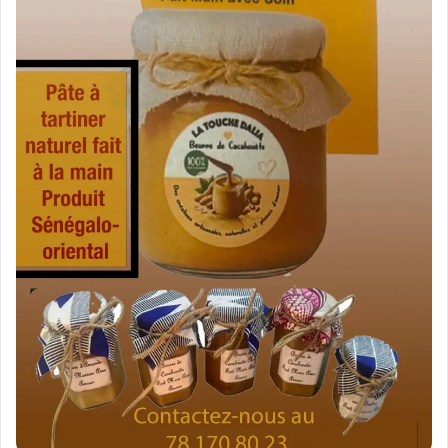
القارة الأفريقية، ومن هذا المنطلق جاء افتتاح
السفارة الإماراتية في داكار منذ عام 2008.
ودعمت الإمارات جهود التنمية بالسنغال، حيث ساهمت
في تمويل العديد من مشاريع النقل والتعليم في
السنغال.
كما تحرص الإمارات على تقديم المنح الدراسية للطلبة
السنغاليين للدراسة في الجامعات الإماراتية ومنها
جامعة السوربون، فضلاً عن دعمها لبرامج تمكين المرأة
السنغالية. واختارت الإمارات العاصمة السنغالية داكار
لتكون مقراً لمركز “محمد بن زايد للابتكار وريادة
الأعمال” المتوقع أن يتم افتتاحه كمركز إقليمي لدعم
نمو المؤسسات الصغيرة والمتوسطة في
2021.وسيساهم المركز، بشكل واضح، في تعزيز جهود
التنمية التي تبذلها حكومة السنغال وحكومات الدول
المجاورة لدمج الشباب وتمكينهم من المساهمة
الفعالة في الأنشطة الاقتصادية ومساعدتهم على
بناء اقتصاد معرفي مستدام.