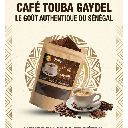
العالم.
ثالثها أن التطوّر الكبير الذي شهدته قارة إفريقيا
خلال السنوات الماضية جعلها منطقة هامة على
المستويين الاقتصادي والسياسي، مما دفع بقوى
عديدة، إقليمية ودولية، إلى الاهتمام بها والعمل
معها على مستويات مختلفة، ولهذا تعمل الإمارات
على التفاعل مع هذه التحوّلات والحرص على أن تكون
في قلبها وليست بعيدة عنها.
رابعها أن هناك أسساً تاريخية وجغرافية واقتصادية
قوية لعلاقات فاعلة بين إفريقيا والإمارات. خامسها أن
دولة الإمارات من الدول الداعمة للتنمية في القارة
السمراء، وهنا يبرز دور “صندوق أبوظبي للتنمية” في
دعم العديد من مشاريع التنمية في دول إفريقية
مختلفة، سواء من خلال القروض أو المنح التي تقدّر
بملايين الدولارات، فضلاً عن ذلك فإن دولة الإمارات،
اتّجهت خلال السنوات الماضية نحو توسيع الاستثمار
في إفريقيا، وتسيير رحلات الطيران إلى أكثر من مدينة