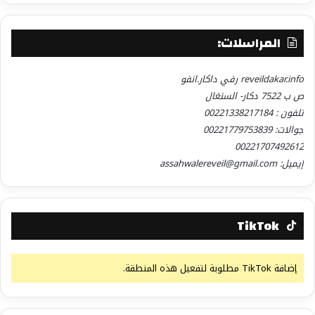
المراسلات:
reveildakar.info رفي داكار.انفو
ص ب 7522 دكار- السنغال
تلفون : 00221338217184
جوالات: 00221779753839
00221707492612
إيميل: assahwalereveil@gmail.com
TikTok
إضافة TikTok مطلوبة لتفعيل هذه المنطقة.