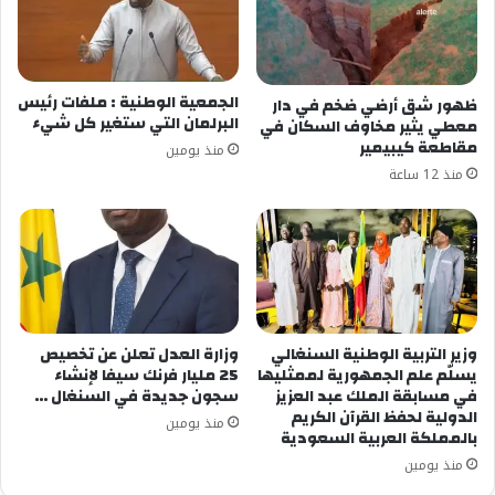
الجمعية الوطنية : ملفات رئيس
ظهور شق أرضي ضخم في دار
البرلمان التي ستغير كل شيء
معطي يثير مخاوف السكان في
مقاطعة كيبيمير
منذ يومين
منذ 12 ساعة
وزير التربية الوطنية السنغالي
وزارة العدل تعلن عن تخصيص
يسلّم علم الجمهورية لممثليها
25 مليار فرنك سيفا لإنشاء
في مسابقة الملك عبد العزيز
سجون جديدة في السنغال …
الدولية لحفظ القرآن الكريم
منذ يومين
بالمملكة العربية السعودية
منذ يومين