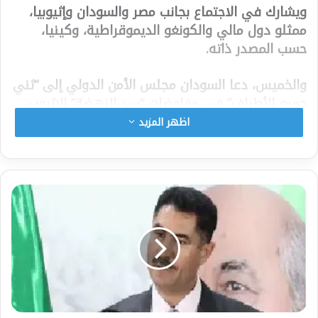
ويشارك في الاجتماع بجانب مصر والسودان وإثيوبيا،
ممثلو دول مالي والكونغو الديموقراطية، وكينيا،
حسب المصدر ذاته.
والخميس، دعا السودان مجلس الأمن الدولي إلى “ثني
جميع الأطراف” في مفاوضات “سد النهضة” الإثيوبي
عن “أي إجراءات أحادية”، بما فيها بدء ملء خزان السد
اظهر المزيد
“قبل التوصل إلى اتفاق” مع إثيوبيا ومصر.
وقبل أسبوع، خاطبت مصر، أيضا مجلس الأمن، بشأن
تعثر مفاوضات سد “النهضة”، وسط تقليل إثيوبي من
أهمية الخطوة.
وتعثرت المفاوضات بين مصر وإثيوبيا والسودان، على
مدى سنوات، وأحدثها منذ نحو أسبوع، وسط اتهامات
متبادلة بين القاهرة وأديس أبابا بـ”التعنت” و”الرغبة
بفرض حلول غير واقعية”.