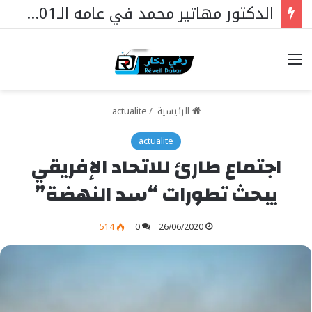
الدكتور مهاتير محمد في عامه الـ101… قائدٌ استثنائي ورمزٌ خالد في مسيرة نهضة ماليزيا.
خيارات
الرئيسية
/
actualite
actualite
اجتماع طارئ للاتحاد الإفريقي
يبحث تطورات “سد النهضة”
514
0
26/06/2020