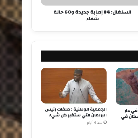
السنغال: 84 إصابة جديدة و60 حالة
شفاء
الجمعية الوطنية : ملفات رئيس
ي دار
البرلمان التي ستغير كل شيء
سكان في
منذ 4 أيام