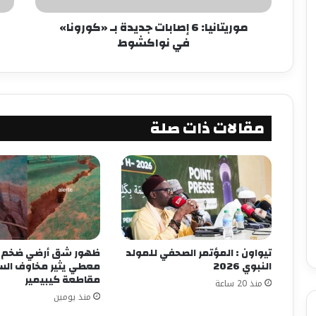
موريتانيا: 6 إصابات جديدة بـ «كورونا»
في نواكشوط
مقالات ذات صلة
تيواون : المؤتمر الصحفي للمولد
ظهور شق أرضي ضخم ف
النبوي 2026
معطي يثير مخاوف ال
مقاطعة كيبيمير
منذ 20 ساعة
منذ يومين