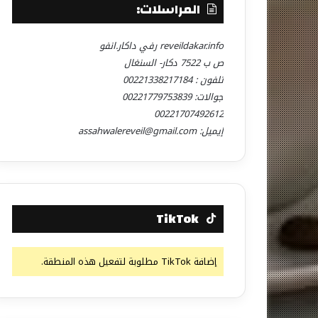
المراسلات:
reveildakar.info رفي داكار.انفو
ص ب 7522 دكار- السنغال
تلفون : 00221338217184
جوالات: 00221779753839
00221707492612
إيميل: assahwalereveil@gmail.com
TikTok
إضافة TikTok مطلوبة لتفعيل هذه المنطقة.