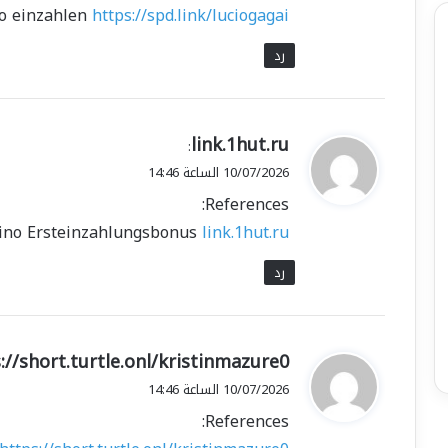
o einzahlen
https://spd.link/luciogagai
رد
ي
link.1hut.ru
:
ق
10/07/2026 الساعة 14:46
و
References:
ل
ino Ersteinzahlungsbonus
link.1hut.ru
رد
ي
://short.turtle.onl/kristinmazure0
ق
10/07/2026 الساعة 14:46
و
References:
ل