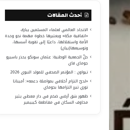
أحدث المقالات
الاتحاد العالمي لعلماء المسلمين يبارك
«اتفاقية مكة» ويعتبرها خطوة مهمة نحو وحدة
الأمة واستقلالها، داعيًا إلى تقوية أسسها،
وتوسيعها(بيان)
حلّ الجمعية الوطنية: عثمان سونكو يحذر باسيرو
جوماي فاي
تيواون : المؤتمر الصحفي للمولد النبوي 2026
«لديّ التزام أخلاقي بمواصلة دعمه»: أميناتا
توري تبرر التزامها بجوماي
ظهور شق أرضي ضخم في دار معطي يثير
مخاوف السكان في مقاطعة كيبيمير