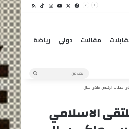
ظهور شق أرضي ضخم في دار معطي يثير مخاوف السكان في مقاطعة كيبيمير
X
فيسبوك
يوتيوب
انستقرام
‫TikTok
ملخص الموقع RSS
ابلات
مقالات
دولي
رياضة
بحث
عن
 على خطاب الرئيس ماكي سال
لتقى الاسلامي