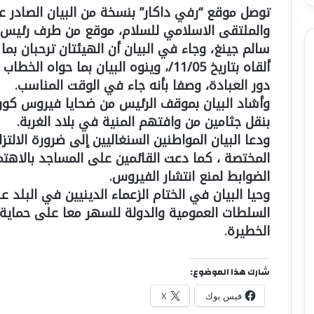
توصل موقع “رفي داكار” بنسخة من البيان الصادر ع
والملتقى الاسلامي للسلام، موقع من طرف رئيس ات
سالم جينغ، وجاء في البيان أن الهيئتان ترحبان ب
ألقاه بتاريخ 11/05/، وينوه البيان بما ح
دور العبادة، وصفا بأنه جاء في الوقت المناسب.
وأشاد البيان بموقف الرئيس من ضحايا فيروس كور
بنقل جثامين من وافتهم المنية في بلاد الغربة.
ودعا البيان المواطنين السنغاليين إلى ضرورة الال
المختصة ، كما دعت القائمين على المساجد بالاهت
الضوابط لمنع انتشار الفيروس.
وحيا البيان في الختام الزعماء الدينيين في البلد
السلطات العمومية والدولة للسهر معا على حماية
الخطيرة.
شارك هذا الموضوع:
فيس بوك
X