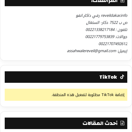
المراسلات:
reveildakar.info رفي داكار.انفو
ص ب 7522 دكار- السنغال
تلفون : 00221338217184
جوالات: 00221779753839
00221707492612
إيميل: assahwalereveil@gmail.com
TikTok
إضافة TikTok مطلوبة لتفعيل هذه المنطقة.
أحدث المقالات