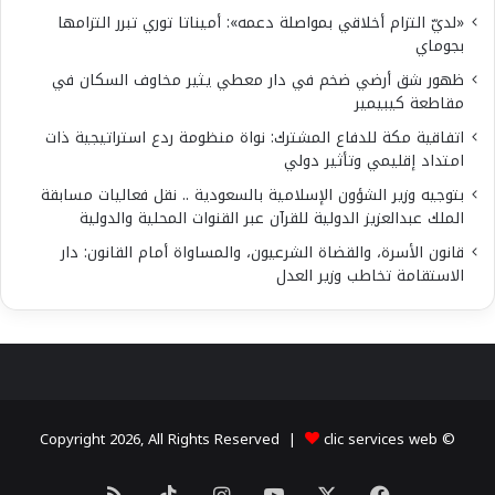
«لديّ التزام أخلاقي بمواصلة دعمه»: أميناتا توري تبرر التزامها
بجوماي
ظهور شق أرضي ضخم في دار معطي يثير مخاوف السكان في
مقاطعة كيبيمير
اتفاقية مكة للدفاع المشترك: نواة منظومة ردع استراتيجية ذات
امتداد إقليمي وتأثير دولي
بتوجيه وزير الشؤون الإسلامية بالسعودية .. نقل فعاليات مسابقة
الملك عبدالعزيز الدولية للقرآن عبر القنوات المحلية والدولية
قانون الأسرة، والقضاة الشرعيون، والمساواة أمام القانون: دار
الاستقامة تخاطب وزير العدل
clic services web
© Copyright 2026, All Rights Reserved |
X
فيسبوك
يوتيوب
انستقرام
‫TikTok
ملخص