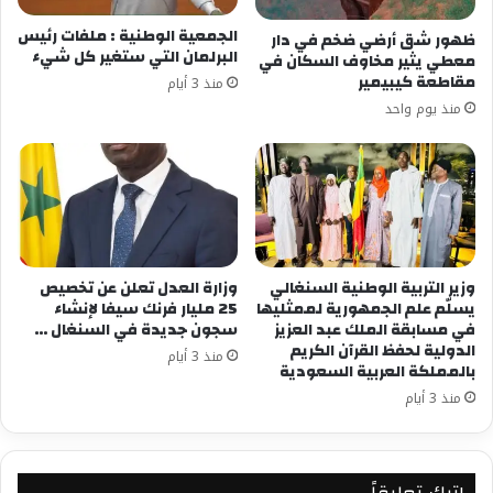
الجمعية الوطنية : ملفات رئيس
ظهور شق أرضي ضخم في دار
البرلمان التي ستغير كل شيء
معطي يثير مخاوف السكان في
مقاطعة كيبيمير
منذ 3 أيام
منذ يوم واحد
وزير التربية الوطنية السنغالي
وزارة العدل تعلن عن تخصيص
يسلّم علم الجمهورية لممثليها
25 مليار فرنك سيفا لإنشاء
في مسابقة الملك عبد العزيز
سجون جديدة في السنغال …
الدولية لحفظ القرآن الكريم
منذ 3 أيام
بالمملكة العربية السعودية
منذ 3 أيام