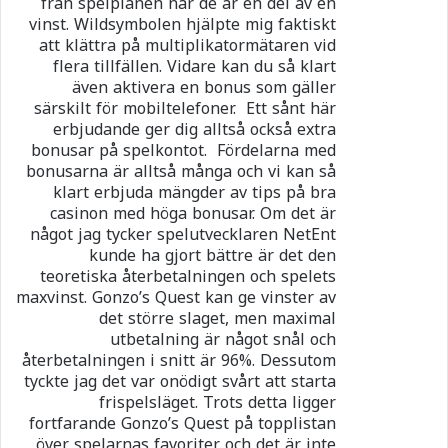
från spelplanen när de är en del av en
vinst. Wildsymbolen hjälpte mig faktiskt
att klättra på multiplikatormätaren vid
flera tillfällen. Vidare kan du så klart
även aktivera en bonus som gäller
särskilt för mobiltelefoner. Ett sånt här
erbjudande ger dig alltså också extra
bonusar på spelkontot. Fördelarna med
bonusarna är alltså många och vi kan så
klart erbjuda mängder av tips på bra
casinon med höga bonusar. Om det är
något jag tycker spelutvecklaren NetEnt
kunde ha gjort bättre är det den
teoretiska återbetalningen och spelets
maxvinst. Gonzo’s Quest kan ge vinster av
det större slaget, men maximal
utbetalning är något snål och
återbetalningen i snitt är 96%. Dessutom
tyckte jag det var onödigt svårt att starta
frispelsläget. Trots detta ligger
fortfarande Gonzo’s Quest på topplistan
över spelarnas favoriter och det är inte