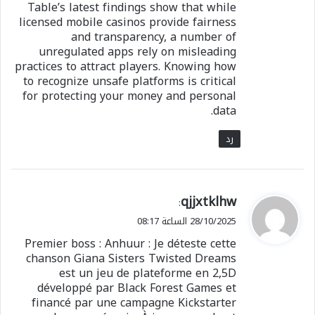
Table’s latest findings show that while
licensed mobile casinos provide fairness
and transparency, a number of
unregulated apps rely on misleading
practices to attract players. Knowing how
to recognize unsafe platforms is critical
for protecting your money and personal
data.
رد
ي
qjjxtklhw
:
ق
28/10/2025 الساعة 08:17
و
Premier boss : Anhuur : Je déteste cette
ل
chanson Giana Sisters Twisted Dreams
est un jeu de plateforme en 2,5D
développé par Black Forest Games et
financé par une campagne Kickstarter