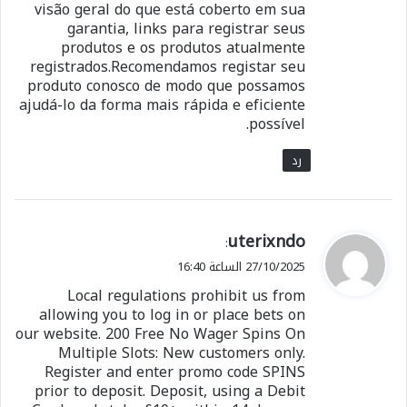
visão geral do que está coberto em sua
garantia, links para registrar seus
produtos e os produtos atualmente
registrados.Recomendamos registar seu
produto conosco de modo que possamos
ajudá-lo da forma mais rápida e eficiente
possível.
رد
ي
uterixndo
:
ق
27/10/2025 الساعة 16:40
و
Local regulations prohibit us from
ل
allowing you to log in or place bets on
our website. 200 Free No Wager Spins On
Multiple Slots: New customers only.
Register and enter promo code SPINS
prior to deposit. Deposit, using a Debit