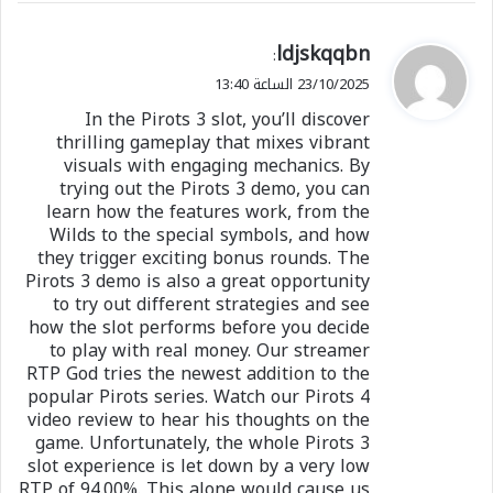
ي
ldjskqqbn
:
ق
23/10/2025 الساعة 13:40
و
In the Pirots 3 slot, you’ll discover
ل
thrilling gameplay that mixes vibrant
visuals with engaging mechanics. By
trying out the Pirots 3 demo, you can
learn how the features work, from the
Wilds to the special symbols, and how
they trigger exciting bonus rounds. The
Pirots 3 demo is also a great opportunity
to try out different strategies and see
how the slot performs before you decide
to play with real money. Our streamer
RTP God tries the newest addition to the
popular Pirots series. Watch our Pirots 4
video review to hear his thoughts on the
game. Unfortunately, the whole Pirots 3
slot experience is let down by a very low
RTP of 94.00%. This alone would cause us