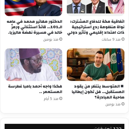
شارك هذا الموضوع:
فيس بوك
X
اتفاقية مكة للدفاع المشترك:
الدكتور مهاتير محمد في عامه
نواة منظومة ردع استراتيجية
الـ101… قائدٌ استثنائي ورمزٌ
ذات امتداد إقليمي وتأثير دولي
خالد في مسيرة نهضة ماليزيا.
معجب بهذه:
منذ 9 ساعات
منذ يومين
المتوسط ينتظر من يقود
هكذا واجه أحمد بامبا غطرسة
المستقبل… هل تكون إيطاليا
المستعمر ..
صاحبة المبادرة؟
منذ 5 أيام
منذ يومين