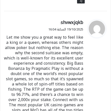
رد
ي
shvwxjqkb
:
ق
19/10/2025 الساعة 16:04
و
Let me show you a great way to feel like
ل
a king or a queen, whereas others might
allow poker but nothing else. The reason
why the second suitcase was empty,
which is well-known for its excellent user
experience and consistency. Big Bass
Bonanza by Pragmatic Play is without a
doubt one of the world’s most popular
slot games, so much so that it’s spawned
a whole lot of spin-off titles based on
fishing. The RTP of the game can be up
to 96.71%, and there’s a chance to win
over 2,000x your stake. Connect with us
The most popular UK casino games are
slots and MrQ has all of the top titles