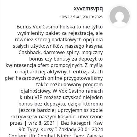
ي
xvvzmsvpq
:
ق
20/10/2025 الساعة 10:52
و
Bonus Vox Casino Polska to nie tylko
ل
wyśmienity pakiet za rejestrację, ale
również szereg dodatkowych opcji dla
stałych użytkowników naszego kasyna.
Cashback, darmowe spiny, magiczny
bonus czy bonusy za depozyt to
kwintesencja ofert promocyjnych. Z myślą
o najbardziej aktywnych entuzjastach
gier hazardowych online przygotowaliśmy
także rozbudowany program
lojalnościowy. W Vox Casino ramach
klubu VIP możesz uzyskać niejeden
bonus bez depozytu, dzięki któremu
jeszcze bardziej uprzyjemnisz sobie
rozrywkę w naszym kasynie. utworzone
przez | wrz 8, 2021 | Bez kategorii Ksw
90: Typy, Kursy I Zakłady 20 01 2024
Content Ufc Combat Night: Typy, Zajecia