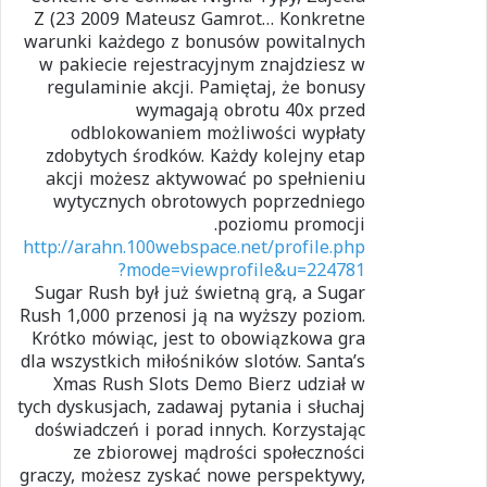
Z (23 2009 Mateusz Gamrot… Konkretne
warunki każdego z bonusów powitalnych
w pakiecie rejestracyjnym znajdziesz w
regulaminie akcji. Pamiętaj, że bonusy
wymagają obrotu 40x przed
odblokowaniem możliwości wypłaty
zdobytych środków. Każdy kolejny etap
akcji możesz aktywować po spełnieniu
wytycznych obrotowych poprzedniego
poziomu promocji.
http://arahn.100webspace.net/profile.php
?mode=viewprofile&u=224781
Sugar Rush był już świetną grą, a Sugar
Rush 1,000 przenosi ją na wyższy poziom.
Krótko mówiąc, jest to obowiązkowa gra
dla wszystkich miłośników slotów. Santa’s
Xmas Rush Slots Demo Bierz udział w
tych dyskusjach, zadawaj pytania i słuchaj
doświadczeń i porad innych. Korzystając
ze zbiorowej mądrości społeczności
graczy, możesz zyskać nowe perspektywy,