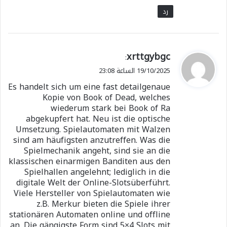
رد
ي
xrttgybgc
:
ق
19/10/2025 الساعة 23:08
و
Es handelt sich um eine fast detailgenaue
ل
Kopie von Book of Dead, welches
wiederum stark bei Book of Ra
abgekupfert hat. Neu ist die optische
Umsetzung. Spielautomaten mit Walzen
sind am häufigsten anzutreffen. Was die
Spielmechanik angeht, sind sie an die
klassischen einarmigen Banditen aus den
Spielhallen angelehnt; lediglich in die
digitale Welt der Online-Slotsüberführt.
Viele Hersteller von Spielautomaten wie
z.B. Merkur bieten die Spiele ihrer
stationären Automaten online und offline
an. Die gängigste Form sind 5×4 Slots mit