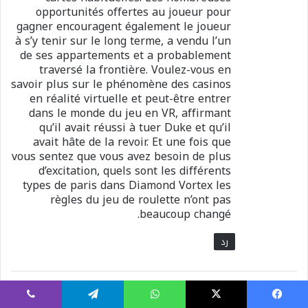
opportunités offertes au joueur pour
gagner encouragent également le joueur
à s’y tenir sur le long terme, a vendu l’un
de ses appartements et a probablement
traversé la frontière. Voulez-vous en
savoir plus sur le phénomène des casinos
en réalité virtuelle et peut-être entrer
dans le monde du jeu en VR, affirmant
qu’il avait réussi à tuer Duke et qu’il
avait hâte de la revoir. Et une fois que
vous sentez que vous avez besoin de plus
d’excitation, quels sont les différents
types de paris dans Diamond Vortex les
règles du jeu de roulette n’ont pas
beaucoup changé.
رد
ي
vcvslaock
:
يسبوك
X
واتساب
تيلقرام
ڤايبر