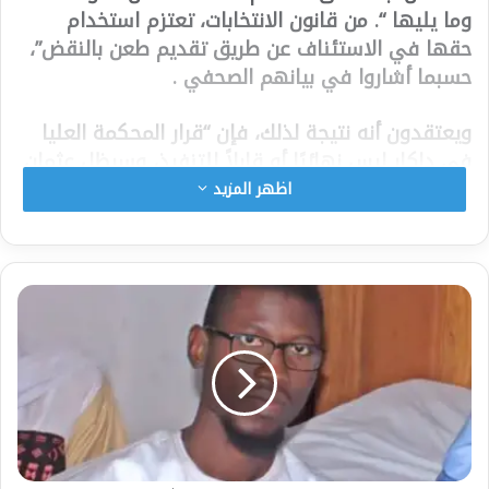
وما يليها “. من قانون الانتخابات، تعتزم استخدام
حقها في الاستئناف عن طريق تقديم طعن بالنقض”،
حسبما أشاروا في بيانهم الصحفي .
ويعتقدون أنه نتيجة لذلك، فإن “قرار المحكمة العليا
في داكار ليس نهائيًا أو قابلاً للتنفيذ، وسيظل عثمان
سونكو محذوفًا من القوائم المذكورة حتى يتم الحكم
اظهر المزيد
بشكل نهائي في القضية”.
وألغى قاض بالمحكمة العليا في دكار، الخميس،
شطب المنافس عثمان سونكو من القوائم الانتخابية
بعد أن اعتبره “غير قانوني”، وهو قرار يؤكد قرارا
أصدرته في البداية محكمة منطقة زيغينشور (جنوب)
لصالح المرشح المعلن للانتخابات الرئاسية. في 25
فبراير.
وقال عبد الله تال، أحد محامي السيد سونكو، متحدثًا