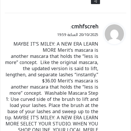
رد
ي
cmhfscreh
:
ق
20/10/2025 الساعة 19:59
و
MAYBE IT’S MILEY: A NEW ERA LEARN
ل
MORE Merit’s mascara is
another mascara that holds the “less is
more” concept. Like the original mascara,
the updated version is said to lift,
lengthen, and separate lashes “instantly.”
$36.00 Merit’s mascara is
another mascara that holds the “less is
more” concept. Washable Mascara Step
1: Use curved side of the brush to lift and
load your lashes. Place the brush at the
base of your lashes and sweep up to the
tip. MAYBE IT’S MILEY: A NEW ERA LEARN
MORE SELECT YOUR STUDIO. WHEN YOU
SHOP ONLINE, YOUR LOCAL MERLE