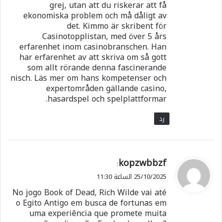
grej, utan att du riskerar att få
ekonomiska problem och må dåligt av
det. Kimmo är skribent för
Casinotopplistan, med över 5 års
erfarenhet inom casinobranschen. Han
har erfarenhet av att skriva om så gott
som allt rörande denna fascinerande
nisch. Läs mer om hans kompetenser och
expertområden gällande casino,
hasardspel och spelplattformar.
رد
ي
kopzwbbzf
:
ق
25/10/2025 الساعة 11:30
و
No jogo Book of Dead, Rich Wilde vai até
ل
o Egito Antigo em busca de fortunas em
uma experiência que promete muita