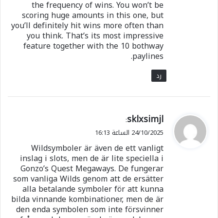
the frequency of wins. You won’t be
scoring huge amounts in this one, but
you’ll definitely hit wins more often than
you think. That’s its most impressive
feature together with the 10 bothway
paylines.
رد
ي
sklxsimjl
:
ق
24/10/2025 الساعة 16:13
و
Wildsymboler är även de ett vanligt
ل
inslag i slots, men de är lite speciella i
Gonzo’s Quest Megaways. De fungerar
som vanliga Wilds genom att de ersätter
alla betalande symboler för att kunna
bilda vinnande kombinationer, men de är
den enda symbolen som inte försvinner