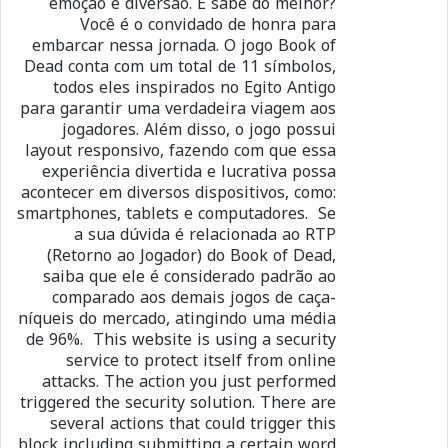
emoção e diversão. E sabe do melhor?
Você é o convidado de honra para
embarcar nessa jornada. O jogo Book of
Dead conta com um total de 11 símbolos,
todos eles inspirados no Egito Antigo
para garantir uma verdadeira viagem aos
jogadores. Além disso, o jogo possui
layout responsivo, fazendo com que essa
experiência divertida e lucrativa possa
acontecer em diversos dispositivos, como:
smartphones, tablets e computadores. Se
a sua dúvida é relacionada ao RTP
(Retorno ao Jogador) do Book of Dead,
saiba que ele é considerado padrão ao
comparado aos demais jogos de caça-
níqueis do mercado, atingindo uma média
de 96%. This website is using a security
service to protect itself from online
attacks. The action you just performed
triggered the security solution. There are
several actions that could trigger this
block including submitting a certain word