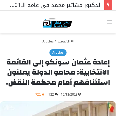
الدكتور مهاتير محمد في عامه الـ101… قائدٌ استثنائي ورمزٌ خالد في مسيرة نهضة ماليزيا.
خيارات
الرئيسية
/
Articles
Articles
إعادة عثمان سونكو إلى القائمة
الانتخابية: محامو الدولة يعلنون
استئنافهم أمام محكمة النقض.
722
122
15/12/2023