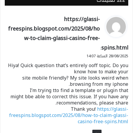
‫122 تعليقات
ي
https://glassi-
ق
freespins.blogspot.com/2025/08/ho
و
w-to-claim-glassi-casino-free-
ل
spins.html
:
28/08/2025 الساعة 14:07
Hiya! Quick question that’s entirely ooff topic. Do you
know how to make your
site mobile friendly? My site looks weird when
browsing from my iphone.
I’m trying tto find a template or plugin that
might bbe able to correct this issue. If you have any
recommendations, please share.
Thank you!
https://glassi-
freespins.blogspot.com/2025/08/how-to-claim-glassi-
casino-free-spins.html