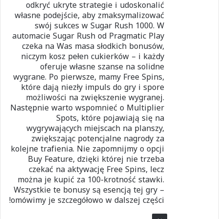
odkryć ukryte strategie i udoskonalić
własne podejście, aby zmaksymalizować
swój sukces w Sugar Rush 1000. W
automacie Sugar Rush od Pragmatic Play
czeka na Was masa słodkich bonusów,
niczym kosz pełen cukierków – i każdy
oferuje własne szanse na solidne
wygrane. Po pierwsze, mamy Free Spins,
które dają niezły impuls do gry i spore
możliwości na zwiększenie wygranej.
Następnie warto wspomnieć o Multiplier
Spots, które pojawiają się na
wygrywających miejscach na planszy,
zwiększając potencjalne nagrody za
kolejne trafienia. Nie zapomnijmy o opcji
Buy Feature, dzięki której nie trzeba
czekać na aktywację Free Spins, lecz
można je kupić za 100-krotność stawki.
Wszystkie te bonusy są esencją tej gry –
omówimy je szczegółowo w dalszej części!