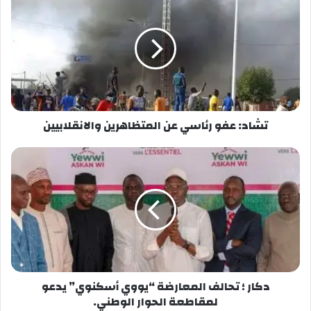
التيارات الدينية والثقافية والسياسية والاجتماعية.منذ
عقود. كما عبر السيد المتحدث الرسمي عن وصية
سماحة الشيخ إلى أن أعظم مطلب له من سيادة
الرئيس، هو الحرص《 زيادة على ما كان عليه 》على
السلام والتماسك الاجتماعي للبلد.
تشاد: عفو رئاسي عن المتظاهرين والانقلابيين
دكار ؛ تحالف المعارضة “يووي أسكنوي” يدعو
لمقاطعة الحوار الوطني.