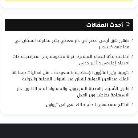
أحدث المقالات
ظهور شق أرضي ضخم في دار معطي يثير مخاوف السكان في
مقاطعة كيبيمير
اتفاقية مكة للدفاع المشترك: نواة منظومة ردع استراتيجية ذات
امتداد إقليمي وتأثير دولي
بتوجيه وزير الشؤون الإسلامية بالسعودية .. نقل فعاليات مسابقة
الملك عبدالعزيز الدولية للقرآن عبر القنوات المحلية والدولية
قانون الأسرة، والقضاة الشرعيون، والمساواة أمام القانون: دار
الاستقامة تخاطب وزير العدل
افتتاح مستشفى الحاج مالك سي في تيواون