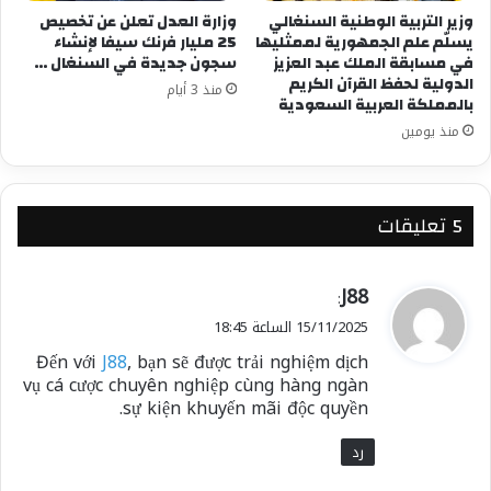
وزير التربية الوطنية السنغالي
وزارة العدل تعلن عن تخصيص
يسلّم علم الجمهورية لممثليها
25 مليار فرنك سيفا لإنشاء
في مسابقة الملك عبد العزيز
سجون جديدة في السنغال …
الدولية لحفظ القرآن الكريم
منذ 3 أيام
بالمملكة العربية السعودية
شارك هذا الموضوع:
منذ يومين
فيس بوك
X
‫5 تعليقات
معجب بهذه:
ي
J88
:
ق
15/11/2025 الساعة 18:45
و
Đến với
J88
, bạn sẽ được trải nghiệm dịch
ل
vụ cá cược chuyên nghiệp cùng hàng ngàn
sự kiện khuyến mãi độc quyền.
رد