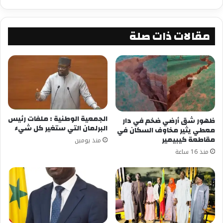
ثانيا: عرض احاطة موجزة حول مؤتمر عالمي للسلام
مقالات ذات صلة
يزمع الاتحاد الإسلامي آلافريقي الذي يرأسه سماحة
الخليفة عقده في داكار ، بالتعاون مع رابطة العالم
الإسلامي في 24 و 25 من يوليو القادم بداية شهر
محرم 1445 الهجري، وبحضور فعلي لمعالي الأمين
العام للرابطة السيد الدكتور محمد بن عبد الكريم
العيسي .
الجمعية الوطنية : ملفات رئيس
ظهور شق أرضي ضخم في دار
البرلمان التي ستغير كل شيء
معطي يثير مخاوف السكان في
مقاطعة كيبيمير
منذ يومين
منذ 16 ساعة