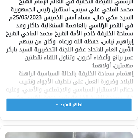
الرسمي للفيضة التجانية في العالم الإمام الشيخ
محمد الماحي علي سيس، استقبل رئيس الجمهورية
السيد مكي صال، مساء أمس الخميس 25/05/2023م
في القصر الرئاسي بالعاصمة السنغالية داكار وفد
سماحة الخليفة خادم الأمة الشيخ محمد الماحي الشيخ
إبراهيم نياس، حفظه الله ورعاه. وكان من بينهم
الأمين العام للاتحاد عضو اللجنة التحضيرية السيد بابكر
عمر نيانغ وأعضاء آخرون، وتناول اللقاء نقطتين
مهمتين، أولاهما:
إهتمام سماحة الخليفة بالحالة السياسية الراهنة
للبلاد وضرورة العمل على تلطيف الأجواء وتثبيت
دعائم الاستقرار السياسي والاجتماعي والأمني، وعليه
فإن سماحة الشيخ الخليفة يثمن دعوة الرئيس مكي
صال إلى الحوار البناء مع كافة الأطياف السياسية
اظهر المزيد
والمجتمع المدني والفاعلين من القوى الحية في
المجتمع لأجل الوصول إلى انتخابات آمنة سلمية
وشفافة ، تضمن للبلد ثقافته السلمية المعهودة
وسمعته الطيبة في التعايش السلمي بين مختلف