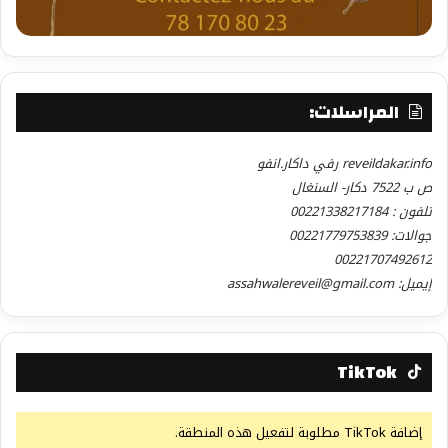
المراسلات:
reveildakar.info رفي داكار.انفو
ص ب 7522 دكار- السنغال
تلفون : 00221338217184
جوالات: 00221779753839
00221707492612
إيميل: assahwalereveil@gmail.com
TikTok
إضافة TikTok مطلوبة لتفعيل هذه المنطقة.