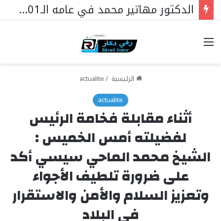
الدكتور مهاتير محمد في عامه الـ101… قائدٌ استثنائي ورمزٌ خالد في مسيرة نهضة ماليزيا.
خيارات
الرئيسية
/
actualite
actualite
أثناء مقابلة فخامة الرئيس
لفضيلته أمس الخميس :
الشيخ محمد الماحي سيسي أكد
على ضرورة تلطيف الأجواء
وتعزيز السلام والأمن والاستقرار
في البلاد