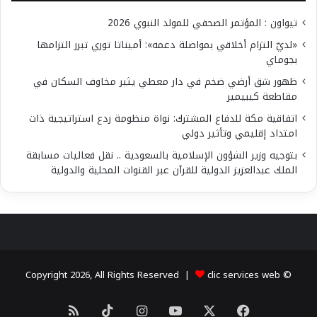
تيواون : المؤتمر الصحفي للمولد النبوي 2026
«لديّ التزام أخلاقي بمواصلة دعمه»: أميناتا توري تبرر التزامها
بجوماي
ظهور شق أرضي ضخم في دار معطي يثير مخاوف السكان في
مقاطعة كيبيمير
اتفاقية مكة للدفاع المشترك: نواة منظومة ردع استراتيجية ذات
امتداد إقليمي وتأثير دولي
بتوجيه وزير الشؤون الإسلامية بالسعودية .. نقل فعاليات مسابقة
الملك عبدالعزيز الدولية للقرآن عبر القنوات المحلية والدولية
clic services web
© Copyright 2026, All Rights Reserved |
X
فيسبوك
يوتيوب
انستقرام
‫TikTok
ملخص