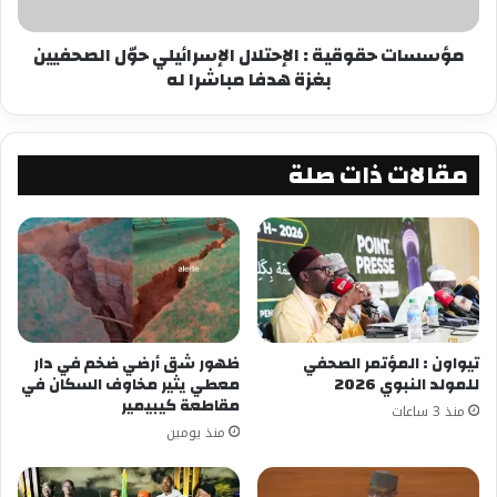
مركز الصحراء
مؤسسات حقوقية : الإحتلال الإسرائيلي حوّل الصحفيين
بغزة هدفا مباشرا له
شارك هذا الموضوع:
فيس بوك
X
مقالات ذات صلة
معجب بهذه:
تيواون : المؤتمر الصحفي
ظهور شق أرضي ضخم في دار
للمولد النبوي 2026
معطي يثير مخاوف السكان في
مقاطعة كيبيمير
منذ 3 ساعات
منذ يومين