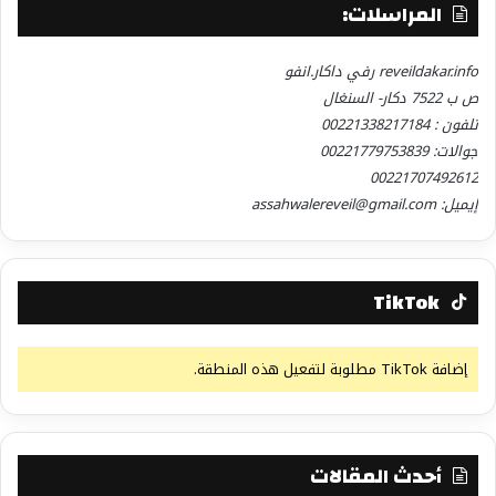
المراسلات:
reveildakar.info رفي داكار.انفو
ص ب 7522 دكار- السنغال
تلفون : 00221338217184
جوالات: 00221779753839
00221707492612
إيميل: assahwalereveil@gmail.com
TikTok
إضافة TikTok مطلوبة لتفعيل هذه المنطقة.
أحدث المقالات