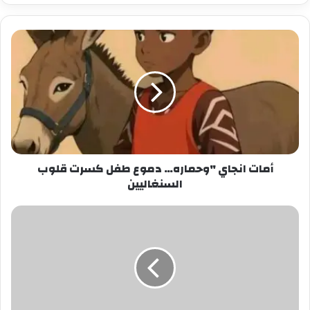
وحصار.
الوقفة شاركت فيها شخصيات بارزة من مختلف
المشارب والتوجهات السياسية، ومن الأكاديميين
ونشطاء المجتمع المدني والطلاب وغيرهم.
تدخل الوقفة في إطار الاستجابة للدعوة العالمية
للتضامن مع سكان غزة، والتي تضمنت إضراباً شاملاً
عن العمل في مختلف المستشفيات والمؤسسات
أمات انجاي "وحماره… دموع طفل كسرت قلوب
التعليمية.
السنغاليين
كما أغلقت الأسواق والمحلات التجارية أبوابها منذ
ساعات الصباح الأولى في العاصمة نواكشوط.
وتعطلت حركة النقل بشكل شبه كامل في العاصمة
نواكشوط، في ظل استجابة الناقلين وأصحاب سيارة
الأجرة لدعوة التضامن مع غزة.