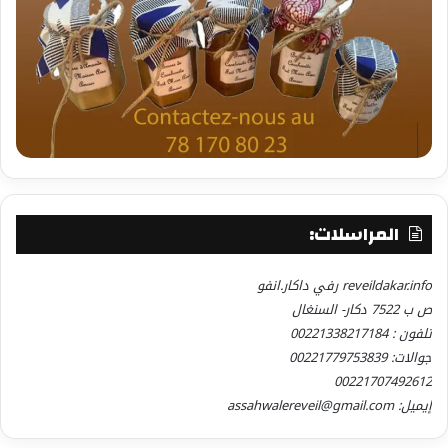
المراسلات:
reveildakar.info رفي داكار.انفو
ص ب 7522 دكار- السنغال
تلفون : 00221338217184
جوالات: 00221779753839
00221707492612
إيميل: assahwalereveil@gmail.com