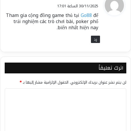
ق
30/11/2025 الساعة 17:01
و
Tham gia cộng đồng game thủ tại
Go88
để
ل
trải nghiệm các trò chơi bài, poker phổ
biến nhất hiện nay.
رد
اترك تعليقاً
لن يتم نشر عنوان بريدك الإلكتروني.
الحقول الإلزامية مشار إليها بـ
*
ا
ل
ت
ع
ل