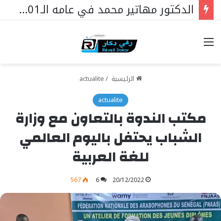
الدكتور مهاتير محمد في عامه الـ101… قائدٌ استثنائي ورمزٌ خالد في مسيرة نهضة ماليزيا.
خيارات
الرئيسية
/
actualite
actualite
مكتب الندوة بالتعاون مع وزارة
الشباب يحتفل باليوم العالمي
للغة العربية
567
6
20/12/2022