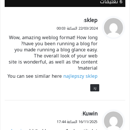
‫6 تعليقات
الدولة بهم ،
وشكر الندوة العالمية للشباب كشريك فاعل في برامج
الوزارة لخدمة الشباب
ي
sklep
:
ق
واختتمت الكلمات بكلمة الوزيرة المستشارة حوى جوب
22/03/2024 الساعة 00:03
و
امباكي والتي أعربت فيها عن سعادتها وتقديرها
Wow, amazing weblog format! How long
ل
لاتحاد المستعربين بالسنغال واهتمام السيد الرئيس
have you been running a blog for?
ماكي سال بهم
you made running a blog glance easy.
The overall look of your web
وحرص الدولة علي رعايتهم وفتح مجالات من العمل
site is wonderful, as well as the content
لهم
material!
وتؤكد على دور وزارة الشباب والمنظمات الدولية
You can see similar here
najlepszy sklep
الجادة في تحقيق هذه الناقلة النوعية للشباب
بالتدريب وريادة المشروعات وفي هذا الإطار شكرت
رد
الندوة العالمية للشباب الإسلامي في رعايتها للشباب
في العالم عامة ، وفي السنغال خاصة وحضور مدير
المكتب في هذا الحفل أصدق دليل على اهتمام
ي
Kuwin
:
الندوة بالعمل والتعاون مع مؤسسة الدولة للنهوض
ق
16/11/2025 الساعة 17:44
بالشباب.
و