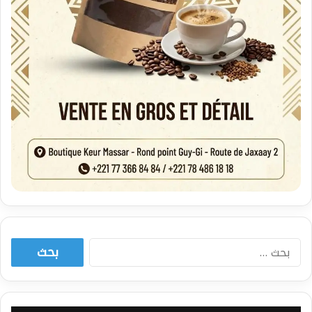
البحث
عن: