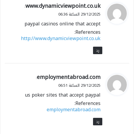
ي
www.dynamicviewpoint.co.uk
:
ق
29/12/2025 الساعة 06:36
و
paypal casinos online that accept
ل
References:
http://www.dynamicviewpoint.co.uk
رد
ي
employmentabroad.com
:
ق
29/12/2025 الساعة 06:51
و
us poker sites that accept paypal
ل
References:
employmentabroad.com
رد