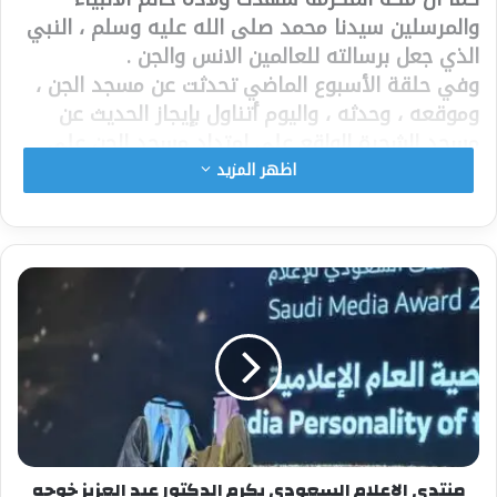
والمرسلين سيدنا محمد صلى الله عليه وسلم ، النبي
الذي جعل برسالته للعالمين الانس والجن .
وفي حلقة الأسبوع الماضي تحدثت عن مسجد الجن ،
وموقعه ، وحدثه ، واليوم أتناول بإيجاز الحديث عن
مسجد الشجرة الواقع على امتداد مسجد الجن على
الناحية الجنوبية ، ويبعد عن المسجد الحرام بنحو
اظهر المزيد
خمسمائة متر ، وهو بمحاذاة مسجد الجن ، وقريب من
مدخل مقبرة المعلاة من جهة الغزة .
أما سبب تسميته بمسجد الشجرة فروي عن الرسول
صلى الله عليه وسلم ، أنه كان بالحجون فرد عليه
المشركون فقال: اللهم أرني آية اليوم لا أبالي من
كذبني بعدها فأتي فقيل: ادع شجرة فأقبلت تخط
الأرض حتى انتهت إليه فسلمت عليه صلى الله عليه
وسلم ثم أمرها فرجعت إلى موضعها.
ومن هنا جاءت تسمية المسجد بهذا الاسم ، ولازال
موجودا في موقعه ، غير أنه يعرف حاليا لدى أهالي
مكة المكرمة ، باسم مسجد الجندراوي ، وتم إدخال
منتدى الإعلام السعودي يكرم الدكتور عبد العزيز خوجه