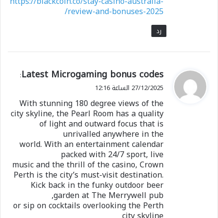
https://blackcoin.co/stay-casino-australia-
review-and-bonuses-2025/
رد
ي
Latest Microgaming bonus codes
:
ق
27/12/2025 الساعة 12:16
و
With stunning 180 degree views of the
ل
city skyline, the Pearl Room has a quality
of light and outward focus that is
unrivalled anywhere in the
world. With an entertainment calendar
packed with 24/7 sport, live
music and the thrill of the casino, Crown
Perth is the city’s must-visit destination.
Kick back in the funky outdoor beer
garden at The Merrywell pub,
or sip on cocktails overlooking the Perth
city skyline