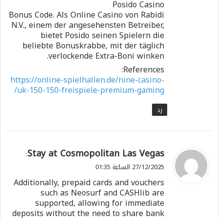
Posido Casino
Bonus Code. Als Online Casino von Rabidi
N.V., einem der angesehensten Betreiber,
bietet Posido seinen Spielern die
beliebte Bonuskrabbe, mit der täglich
verlockende Extra-Boni winken.
References:
https://online-spielhallen.de/nine-casino-
uk-150-150-freispiele-premium-gaming/
رد
ي
Stay at Cosmopolitan Las Vegas
:
ق
27/12/2025 الساعة 01:35
و
Additionally, prepaid cards and vouchers
ل
such as Neosurf and CASHlib are
supported, allowing for immediate
deposits without the need to share bank