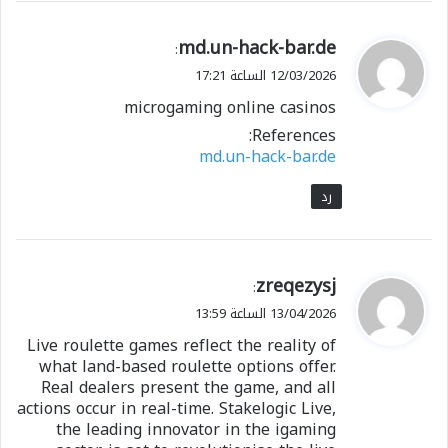
ي
md.un-hack-bar.de
:
ق
12/03/2026 الساعة 17:21
و
microgaming online casinos
ل
References:
md.un-hack-bar.de
رد
ي
zreqezysj
:
ق
13/04/2026 الساعة 13:59
و
Live roulette games reflect the reality of
ل
what land-based roulette options offer.
Real dealers present the game, and all
actions occur in real-time. Stakelogic Live,
the leading innovator in the igaming