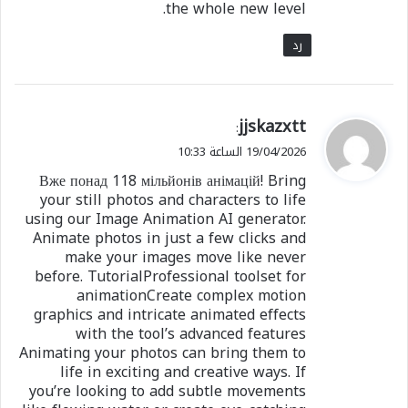
the whole new level.
رد
ي
jjskazxtt
:
ق
19/04/2026 الساعة 10:33
و
Вже понад 118 мільйонів анімацій! Bring
ل
your still photos and characters to life
using our Image Animation AI generator.
Animate photos in just a few clicks and
make your images move like never
before. TutorialProfessional toolset for
animationCreate complex motion
graphics and intricate animated effects
with the tool’s advanced features
Animating your photos can bring them to
life in exciting and creative ways. If
you’re looking to add subtle movements