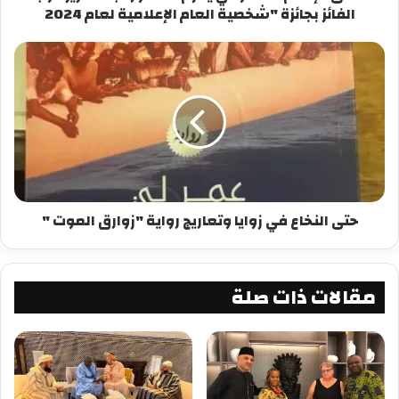
الفائز بجائزة "شخصية العام الإعلامية لعام 2024
البناء الحديث عليه .
للتواصل ahmad.s.a@hotmail.com
شارك هذا الموضوع:
فيس بوك
X
معجب بهذه:
حتى النخاع في زوايا وتعاريج رواية "زوارق الموت "
مقالات ذات صلة