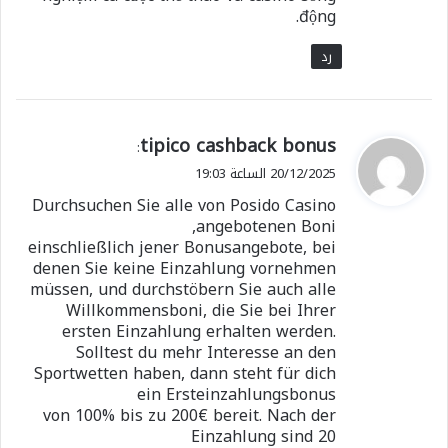
động.
رد
ي
tipico cashback bonus
:
ق
20/12/2025 الساعة 19:03
و
Durchsuchen Sie alle von Posido Casino
ل
angebotenen Boni,
einschließlich jener Bonusangebote, bei
denen Sie keine Einzahlung vornehmen
müssen, und durchstöbern Sie auch alle
Willkommensboni, die Sie bei Ihrer
ersten Einzahlung erhalten werden.
Solltest du mehr Interesse an den
Sportwetten haben, dann steht für dich
ein Ersteinzahlungsbonus
von 100% bis zu 200€ bereit. Nach der
Einzahlung sind 20