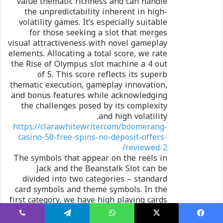
value thematic richness and can handle
the unpredictability inherent in high-
volatility games. It’s especially suitable
for those seeking a slot that merges
visual attractiveness with novel gameplay
elements. Allocating a total score, we rate
the Rise of Olympus slot machine a 4 out
of 5. This score reflects its superb
thematic execution, gameplay innovation,
and bonus features while acknowledging
the challenges posed by its complexity
and high volatility.
https://clarawhitewriter.com/boomerang-
casino-50-free-spins-no-deposit-offers-
reviewed-2/
The symbols that appear on the reels in
Jack and the Beanstalk Slot can be
divided into two categories – standard
card symbols and theme symbols. In the
first category, we have high playing cards
– 10, Jack, Queen, King and Ace. These
symbols don’t pay as much. Then there
يسبوك
X
واتساب
تيلقرام
ڤايبر