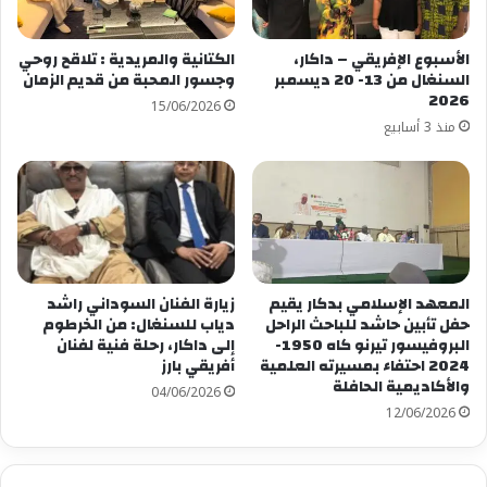
الأسبوع الإفريقي – داكار،
الكتانية والمريدية : تلاقح روحي
السنغال من 13- 20 ديسمبر
وجسور المحبة من قديم الزمان
2026
15/06/2026
منذ 3 أسابيع
المعهد الإسلامي بدكار يقيم
زيارة الفنان السوداني راشد
حفل تأبين حاشد للباحث الراحل
دياب للسنغال: من الخرطوم
البروفيسور تيرنو كاه 1950-
إلى داكار، رحلة فنية لفنان
2024 احتفاء بمسيرته العلمية
أفريقي بارز
والأكاديمية الحافلة
04/06/2026
12/06/2026