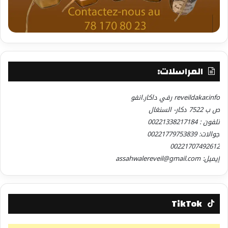
المراسلات:
reveildakar.info رفي داكار.انفو
ص ب 7522 دكار- السنغال
تلفون : 00221338217184
جوالات: 00221779753839
00221707492612
إيميل: assahwalereveil@gmail.com
TikTok