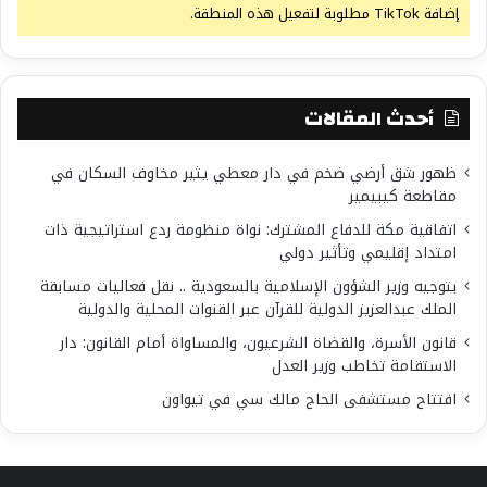
إضافة TikTok مطلوبة لتفعيل هذه المنطقة.
أحدث المقالات
ظهور شق أرضي ضخم في دار معطي يثير مخاوف السكان في
مقاطعة كيبيمير
اتفاقية مكة للدفاع المشترك: نواة منظومة ردع استراتيجية ذات
امتداد إقليمي وتأثير دولي
بتوجيه وزير الشؤون الإسلامية بالسعودية .. نقل فعاليات مسابقة
الملك عبدالعزيز الدولية للقرآن عبر القنوات المحلية والدولية
قانون الأسرة، والقضاة الشرعيون، والمساواة أمام القانون: دار
الاستقامة تخاطب وزير العدل
افتتاح مستشفى الحاج مالك سي في تيواون