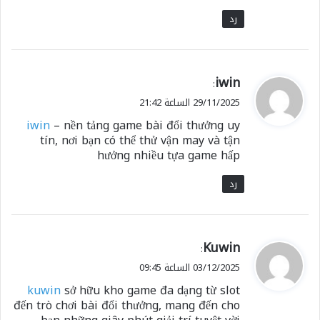
رد
ي
iwin
:
ق
29/11/2025 الساعة 21:42
و
iwin
– nền tảng game bài đổi thưởng uy
ل
tín, nơi bạn có thể thử vận may và tận
hưởng nhiều tựa game hấp
رد
ي
Kuwin
:
ق
03/12/2025 الساعة 09:45
و
kuwin
sở hữu kho game đa dạng từ slot
ل
đến trò chơi bài đổi thưởng, mang đến cho