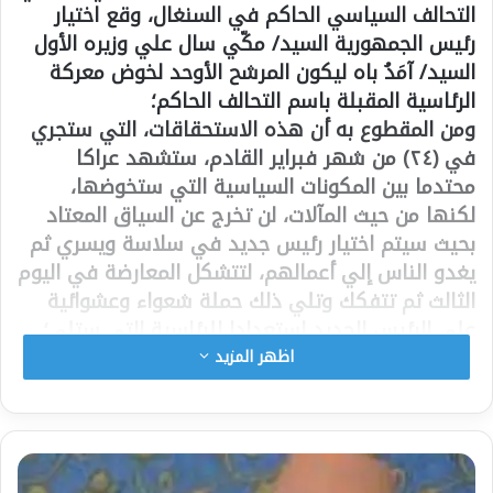
التحالف السياسي الحاكم في السنغال، وقع اختيار
رئيس الجمهورية السيد/ مكّي سال علي وزيره الأول
السيد/ آمَدُ باه ليكون المرشح الأوحد لخوض معركة
الرئاسية المقبلة باسم التحالف الحاكم؛
ومن المقطوع به أن هذه الاستحقاقات، التي ستجري
في (٢٤) من شهر فبراير القادم، ستشهد عراكا
محتدما بين المكونات السياسية التي ستخوضها،
لكنها من حيث المآلات، لن تخرج عن السياق المعتاد
بحيث سيتم اختيار رئيس جديد في سلاسة ويسري ثم
يغدو الناس إلي أعمالهم، لتتشكل المعارضة في اليوم
الثالث ثم تتفكك وتلي ذلك حملة شعواء وعشوائية
علي الرئيس الجديد استعدادا للرئاسية التي ستلي؛
وقبل ذلك قد يعيش التحالف الحاكم حالة من التوتر
اظهر المزيد
العالي بسبب التنافس، إلي حد التطاحن العنيف بين
الشخصيات التي كان كل واحد منها يتطلع إلي أن
بكون الخليفة المحتمل للرئيس الحالي وذلك منذ أن
أعلن الأخير رسميا عدم ترشحه لمأمورية رئاسية جديدة