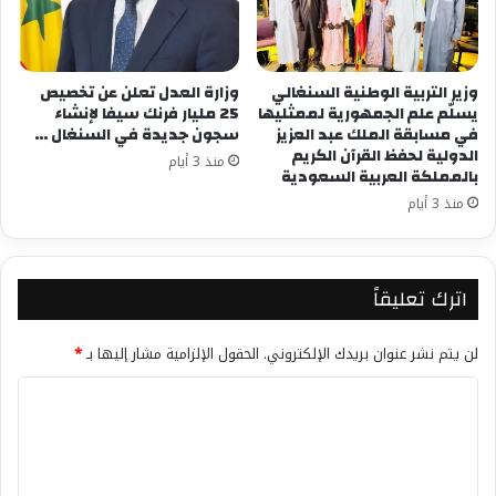
وزير التربية الوطنية السنغالي
وزارة العدل تعلن عن تخصيص
يسلّم علم الجمهورية لممثليها
25 مليار فرنك سيفا لإنشاء
في مسابقة الملك عبد العزيز
سجون جديدة في السنغال …
الدولية لحفظ القرآن الكريم
منذ 3 أيام
بالمملكة العربية السعودية
منذ 3 أيام
اترك تعليقاً
لن يتم نشر عنوان بريدك الإلكتروني.
الحقول الإلزامية مشار إليها بـ
*
ا
ل
ت
ع