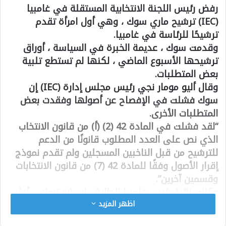
رفض رئيس اللجنة الانتخابية المستقلة في غامبيا
(IEC) ترشيح ماري سوك ، وهي أول امرأة تقدم
ترشيحًا للرئاسة في غامبيا.
وقدمت سوك ، عديمة الخبرة في السياسة ، أوراق
ترشيحها الأسبوع الماضي ، لكنها لم تستطع تلبية
بعض المتطلبات.
وقال أليو مومار نجي رئيس مجلس إدارة (IEC) إن
سوك فشلت في الإفصاح عن أصولها وفقدت بعض
المتطلبات الأخرى.
“لقد فشلت في المادة 42 (2) (أ) من قانون الانتخاب
الذي نص على العدد المطلوب قانونًا من الدعم
للترشيح من قبل الناخبين المسجلين ولم تقدم نموذج
إقرار الأصول وفقًا للمادة 42 (7) من قانون الانتخابات
وقسمين آخرين”.
وكانت نائبة رئيس غامبيا الحالية ، إيساتو توراي ، أول
امرأة تعلن نيتها الترشح للرئاسة في عام 2016.
اظهر المزيد
انضمت لاحقًا إلى الأحزاب السبعة التي دعمت الرئيس