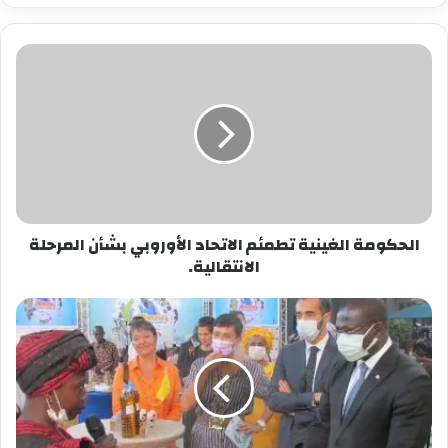
أداما بارو.
وهذا ما يجعل سوك المرأة الوحيدة التي قدمت
ترشيحا للانتخابات حتى الآن.
وفي بيان صحفي صدر بعد ساعات من رفضها ، قالت
سوك ، التي تحمل جنسية مزدوجة ، إنها لا تستطيع
التخلي عن جنسيتها الأمريكية بسبب جائحة كوفيد
-19. وهو أيضًا شرط أن يكون المرشحون مؤهلين
للترشح للرئاسة.
وقالت إن هذا أثر على استعدادها أثناء التقدم
للترشيح.
الحكومة الغينية تطمئم الاتحاد الأوروبي بشأن المرحلة
الانتقالية.
ولا تزال المرأة تلعب دورًا رئيسيًا في العملية الانتخابية
في غامبيا ، ولكن تمثيلها منخفض في الحكومة.
ودعت النساء في غامبيا إلى المشاركة والفرص
المتساوية للمرأة.
وقالت جاما جاك ، ناشطة نسوية ، إن هناك حاجة لأن
تستمر المرأة في تولي الأدوار القيادية في البلاد.
وقالت: “من المؤسف أنه في هذه الجولة من