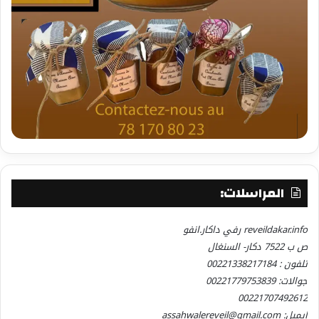
المراسلات:
reveildakar.info رفي داكار.انفو
ص ب 7522 دكار- السنغال
تلفون : 00221338217184
جوالات: 00221779753839
00221707492612
إيميل: assahwalereveil@gmail.com