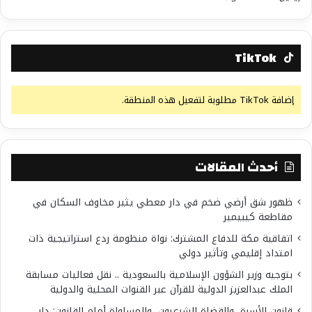
TikTok
إضافة TikTok مطلوبة لتفعيل هذه المنطقة.
أحدث المقالات
ظهور شق أرضي ضخم في دار معطي يثير مخاوف السكان في
مقاطعة كيبيمير
اتفاقية مكة للدفاع المشترك: نواة منظومة ردع استراتيجية ذات
امتداد إقليمي وتأثير دولي
بتوجيه وزير الشؤون الإسلامية بالسعودية .. نقل فعاليات مسابقة
الملك عبدالعزيز الدولية للقرآن عبر القنوات المحلية والدولية
قانون الأسرة، والقضاة الشرعيون، والمساواة أمام القانون: دار