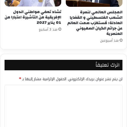
تشاد تعفي مواطني الدول
المجلس العالمي لنصرة
الإفريقية من التأشيرة اعتبارا من
الشعب الفلسطيني و القضايا
01 يناير 2027
العادلة: مُستغرَب صمت العالم
عن جرائم الكيان الصهيوني
منذ 3 أسابيع
العنصرية
منذ أسبوعين
اترك تعليقاً
لن يتم نشر عنوان بريدك الإلكتروني.
الحقول الإلزامية مشار إليها بـ
*
ا
ل
ت
ع
ل