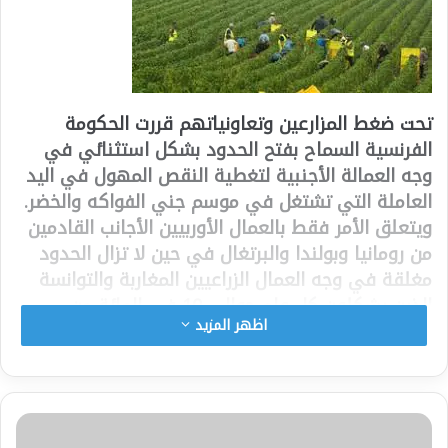
تحت ضغط المزارعين وتعاونياتهم قررت الحكومة
الفرنسية السماح بفتح الحدود بشكل استثنائي في
وجه العمالة الأجنبية لتغطية النقص المهول في اليد
العاملة التي تشتغل في موسم جني الفواكه والخضر.
ويتعلق الأمر فقط بالعمال الأوربيين الأجانب القادمين
من رومانيا وبولندا والبرتغال في حين لا تزال الحدود
مغلقة في وجه العمال الزراعيين المغاربة والتوانسة
الذين يشكلون كل عام حوالي 10 في المائة من
اظهر المزيد
مجموع العمالة الأجنبية الموسمية في الحقول
الفرنسية.
وعمت المنتجين الزراعيين حالة من الارتياح لأن الحاجة
الى اليد العاملة تتضاعف في الشهور المقبلة بسبب