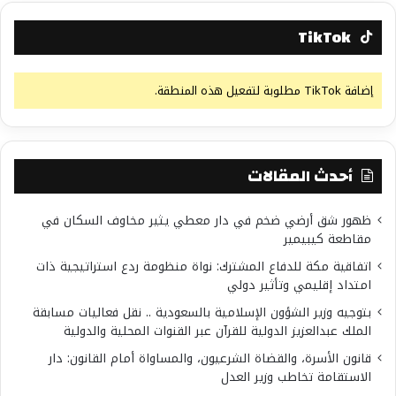
TikTok
إضافة TikTok مطلوبة لتفعيل هذه المنطقة.
أحدث المقالات
ظهور شق أرضي ضخم في دار معطي يثير مخاوف السكان في
مقاطعة كيبيمير
اتفاقية مكة للدفاع المشترك: نواة منظومة ردع استراتيجية ذات
امتداد إقليمي وتأثير دولي
بتوجيه وزير الشؤون الإسلامية بالسعودية .. نقل فعاليات مسابقة
الملك عبدالعزيز الدولية للقرآن عبر القنوات المحلية والدولية
قانون الأسرة، والقضاة الشرعيون، والمساواة أمام القانون: دار
الاستقامة تخاطب وزير العدل