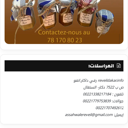
المراسلات:
reveildakar.info رفي داكار.انفو
ص ب 7522 دكار- السنغال
تلفون : 00221338217184
جوالات: 00221779753839
00221707492612
إيميل: assahwalereveil@gmail.com