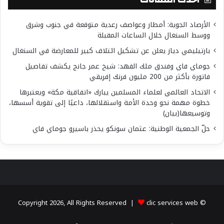
الأرصاد الجوية: أمطار وعواصف رعدية متوقعة في جنوب وشرق
ووسط السنغال خلال الساعات المقبلة
بارتيليمي دياز يعلن عن تشكيل ائتلاف كبير للمعارضة في السنغال
جوماي فاي وفندق ملك الفهد: شيخ عمر جانج يكشف تفاصيل
فاتورة بأكثر من 200 مليون فرنك إفريقي
الاتحاد العالمي لعلماء المسلمين يبارك «اتفاقية مكة» ويعتبرها
خطوة مهمة نحو وحدة الأمة واستقلالها، داعيًا إلى تقوية أسسها،
وتوسيعها(بيان)
حلّ الجمعية الوطنية: عثمان سونكو يحذر باسيرو جوماي فاي
clic services web
© Copyright 2026, All Rights Reserved |