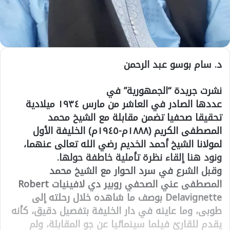
د. سام بوسو عبد الرحمن
نشرت جريدة “الجمهورية” في
عددها الصادر في العاشر من مارس ١٩٣٤ ميلادية
تحقيقا صحفيا تضمن مقابلة مع الشيخ محمد
المصطفى الكريم (١٨٨٨م-١٩٤٥م) الخليفة الأول
لمولانا الشيخ أحمد الخديم رضي الله تعالى عنهما،
ونود هنا إلقاء نظرة تأملية خاطفة حولها.
وقبل الشرع في سرد الحوار مع الشيخ محمد
المصطفى عني الصحفي روبير دي لافينيات Robert
Delavignette بوصف ما شاهده خلال رحلته إلى
طوبى، وما عاينه في دار الخليفة بتفصيل دقيق، كأنه
يقدم للقارئ فيلما سينمائيا عن جو المقابلة، ولم