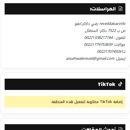
المراسلات:
reveildakar.info رفي داكار.انفو
ص ب 7522 دكار- السنغال
تلفون : 00221338217184
جوالات: 00221779753839
00221707492612
إيميل: assahwalereveil@gmail.com
TikTok
إضافة TikTok مطلوبة لتفعيل هذه المنطقة.
أحدث المقالات