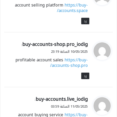
و
account selling platform
https://buy-
ل
accounts.space/
رد
ي
buy-accounts-shop.pro_iodig
:
ق
10/05/2025 الساعة 23:19
و
profitable account sales
https://buy-
ل
accounts-shop.pro/
رد
ي
buy-accounts.live_iodig
:
ق
11/05/2025 الساعة 03:59
و
account buying service
https://buy-
ل