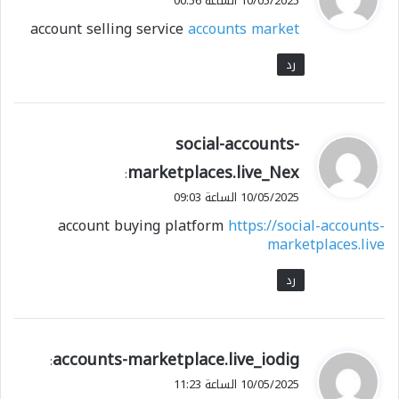
10/05/2025 الساعة 00:56
و
account selling service
accounts market
ل
رد
ي
social-accounts-
ق
marketplaces.live_Nex
:
و
10/05/2025 الساعة 09:03
ل
account buying platform
https://social-accounts-
marketplaces.live
رد
ي
accounts-marketplace.live_iodig
:
ق
10/05/2025 الساعة 11:23
و