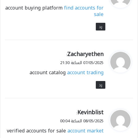
و
account buying platform
find accounts for
ل
sale
رد
ي
Zacharyethen
:
ق
07/05/2025 الساعة 21:30
و
account catalog
account trading
ل
رد
ي
Kevinblist
:
ق
08/05/2025 الساعة 00:04
و
verified accounts for sale
account market
ل