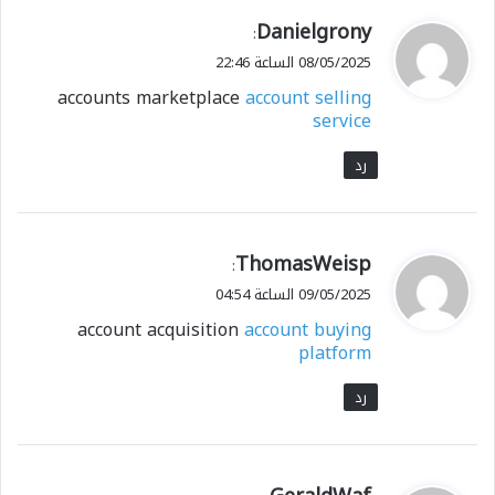
ي
Danielgrony
:
ق
08/05/2025 الساعة 22:46
و
accounts marketplace
account selling
ل
service
رد
ي
ThomasWeisp
:
ق
09/05/2025 الساعة 04:54
و
account acquisition
account buying
ل
platform
رد
ي