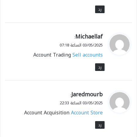
رد
ي
Michaellaf
:
ق
03/05/2025 الساعة 07:18
و
Account Trading
Sell accounts
ل
رد
ي
Jaredmourb
:
ق
03/05/2025 الساعة 22:33
و
Account Acquisition
Account Store
ل
رد