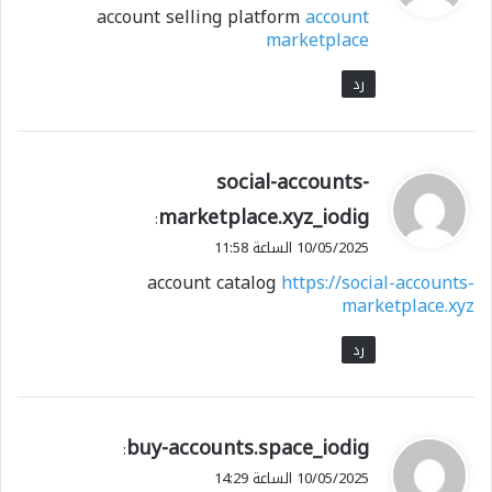
account selling platform
account
ل
marketplace
رد
ي
social-accounts-
ق
marketplace.xyz_iodig
:
و
10/05/2025 الساعة 11:58
ل
account catalog
https://social-accounts-
marketplace.xyz
رد
ي
buy-accounts.space_iodig
:
ق
10/05/2025 الساعة 14:29