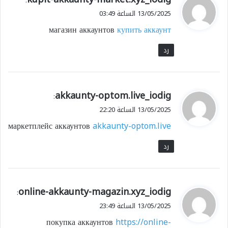
:
ق
13/05/2025 الساعة 03:49
و
магазин аккаунтов
купить аккаунт
ل
رد
ي
akkaunty-optom.live_iodig
:
ق
13/05/2025 الساعة 22:20
و
маркетплейс аккаунтов
akkaunty-optom.live
ل
رد
ي
online-akkaunty-magazin.xyz_iodig
:
ق
13/05/2025 الساعة 23:49
و
покупка аккаунтов
https://online-
ل