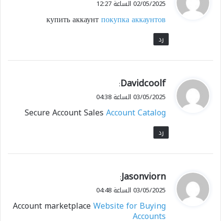
02/05/2025 الساعة 12:27
و
купить аккаунт
покупка аккаунтов
ل
رد
ي
Davidcoolf
:
ق
03/05/2025 الساعة 04:38
و
Secure Account Sales
Account Catalog
ل
رد
ي
Jasonviorn
:
ق
03/05/2025 الساعة 04:48
و
Account marketplace
Website for Buying
ل
Accounts