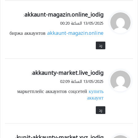
ي
akkaunt-magazin.online_iodig
:
ق
13/05/2025 الساعة 00:20
و
биржа аккаунтов
akkaunt-magazin.online
ل
رد
ي
akkaunty-market.live_iodig
:
ق
13/05/2025 الساعة 02:09
و
маркетплейс аккаунтов соцсетей
купить
ل
аккаунт
رد
ي
kupit-akkaunty-market.xyz_iodig