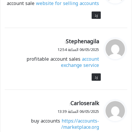
account sale
website for selling accounts
ل
رد
ي
Stephenagila
:
ق
06/05/2025 الساعة 12:54
و
profitable account sales
account
ل
exchange service
رد
ي
Carloseralk
:
ق
06/05/2025 الساعة 13:39
و
buy accounts
https://accounts-
ل
marketplace.org/