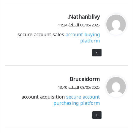
ي
Nathanblivy
:
ق
08/05/2025 الساعة 11:24
و
secure account sales
account buying
ل
platform
رد
ي
Bruceidorm
:
ق
08/05/2025 الساعة 13:40
و
account acquisition
secure account
ل
purchasing platform
رد