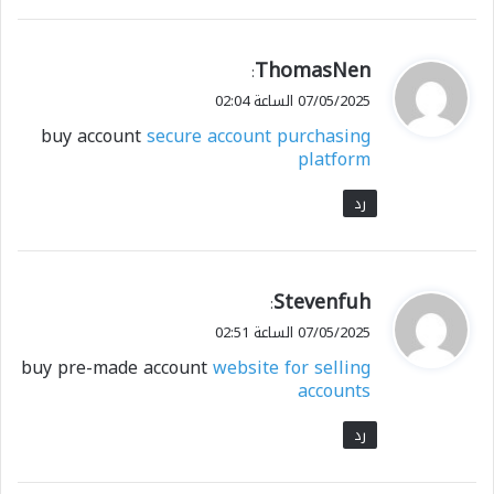
ي
ThomasNen
:
ق
07/05/2025 الساعة 02:04
و
buy account
secure account purchasing
ل
platform
رد
ي
Stevenfuh
:
ق
07/05/2025 الساعة 02:51
و
buy pre-made account
website for selling
ل
accounts
رد