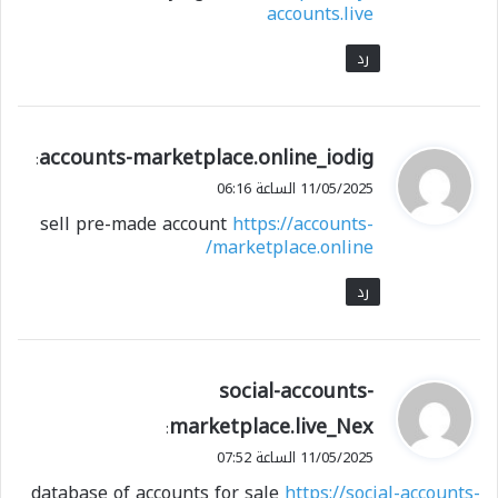
accounts.live
رد
ي
accounts-marketplace.online_iodig
:
ق
11/05/2025 الساعة 06:16
و
sell pre-made account
https://accounts-
ل
marketplace.online/
رد
ي
social-accounts-
ق
marketplace.live_Nex
:
و
11/05/2025 الساعة 07:52
ل
database of accounts for sale
https://social-accounts-