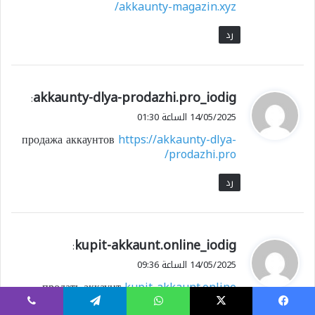
akkaunty-magazin.xyz/
رد
ي
akkaunty-dlya-prodazhi.pro_iodig
:
ق
14/05/2025 الساعة 01:30
و
продажа аккаунтов
https://akkaunty-dlya-
ل
prodazhi.pro/
رد
ي
kupit-akkaunt.online_iodig
:
ق
14/05/2025 الساعة 09:36
و
продать аккаунт
kupit-akkaunt.online
ل
يسبوك
X
واتساب
تيلقرام
ڤايبر