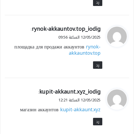
رد
ي
rynok-akkauntov.top_iodig
:
ق
12/05/2025 الساعة 09:56
و
площадка для продажи аккаунтов
rynok-
ل
akkauntov.top
رد
ي
kupit-akkaunt.xyz_iodig
:
ق
12/05/2025 الساعة 12:21
و
магазин аккаунтов
kupit-akkaunt.xyz
ل
رد