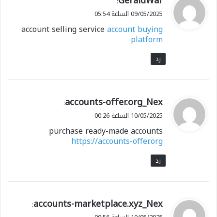
GeraldWaf
:
ق
09/05/2025 الساعة 05:54
و
account selling service
account buying
ل
platform
رد
ي
accounts-offer.org_Nex
:
ق
10/05/2025 الساعة 00:26
و
purchase ready-made accounts
ل
https://accounts-offer.org
رد
ي
accounts-marketplace.xyz_Nex
:
ق