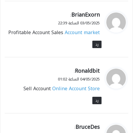
ي
BrianExorn
:
ق
03/05/2025 الساعة 22:39
و
Profitable Account Sales
Account market
ل
رد
ي
Ronaldbit
:
ق
04/05/2025 الساعة 01:02
و
Sell Account
Online Account Store
ل
رد
ي
BruceDes
:
ق