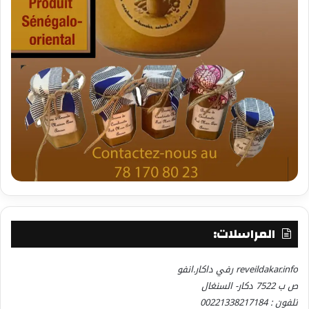
المراسلات:
reveildakar.info رفي داكار.انفو
ص ب 7522 دكار- السنغال
تلفون : 00221338217184