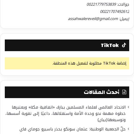
جوالات: 00221779753839
00221707492612
إيميل: assahwalereveil@gmail.com
TikTok
إضافة TikTok مطلوبة لتفعيل هذه المنطقة.
أحدث المقالات
الاتحاد العالمي لعلماء المسلمين يبارك «اتفاقية مكة» ويعتبرها
خطوة مهمة نحو وحدة الأمة واستقلالها، داعيًا إلى تقوية أسسها،
وتوسيعها(بيان)
حلّ الجمعية الوطنية: عثمان سونكو يحذر باسيرو جوماي فاي