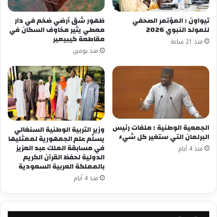
تيواون : المؤتمر الصحفي
ظهور شق أرضي ضخم في دار
للمولد النبوي 2026
معطي يثير مخاوف السكان في
مقاطعة كيبيمير
منذ 21 ساعة
منذ يومين
الجمعية الوطنية : ملفات رئيس
وزير التربية الوطنية السنغالي
البرلمان التي ستغير كل شيء
يسلّم علم الجمهورية لممثليها
في مسابقة الملك عبد العزيز
منذ 4 أيام
الدولية لحفظ القرآن الكريم
بالمملكة العربية السعودية
منذ 4 أيام