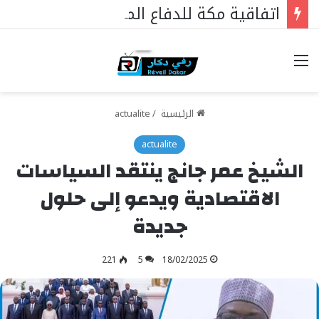
اتفاقية مكة للدفاع المشترك: نواة منظومة ردع استراتيجية ذات امتداد إقليمي وتأثير دولي
خيارات
الرئيسية
/
actualite
actualite
الشيخ عمر جانج ينتقد السياسات
الاقتصادية ويدعو إلى حلول
جديدة
221
5
18/02/2025