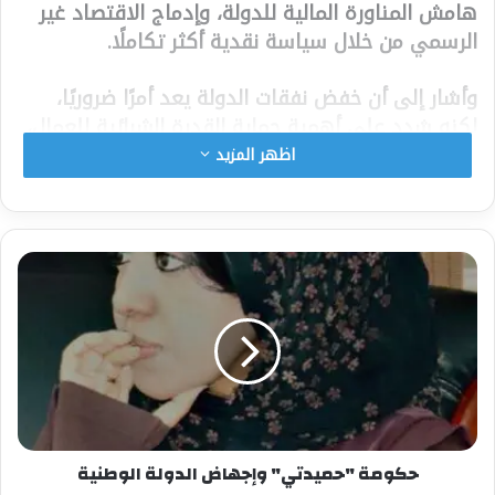
هامش المناورة المالية للدولة، وإدماج الاقتصاد غير
الرسمي من خلال سياسة نقدية أكثر تكاملًا.
وأشار إلى أن خفض نفقات الدولة يعد أمرًا ضروريًا،
لكنه شدد على أهمية حماية القدرة الشرائية للعمال،
مؤكدًا أن
“الرواتب مقدسة”
، داعيًا إلى التخلص من
اظهر المزيد
الوكالات غير الضرورية، وتحسين إدارة الميزانيات
التشغيلية، واسترداد الأموال العامة التي تم الاستيلاء
عليها بطرق غير قانونية.
كما أكد أن الحل يكمن في التنسيق الفعّال بين
السياسات المصرفية والضريبية والنقدية والمالية،
لضمان إدارة أكثر كفاءة وعدالة للموارد الوطنية.
شارك هذا الموضوع:
فيس بوك
X
‏حكومة "حميدتي" وإجهاض الدولة الوطنية