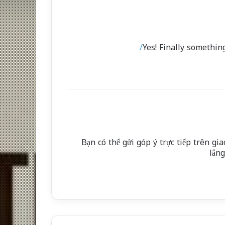
Yes! Finally somethi
Bạn có thể gửi góp ý trực tiếp trên gi
lắng