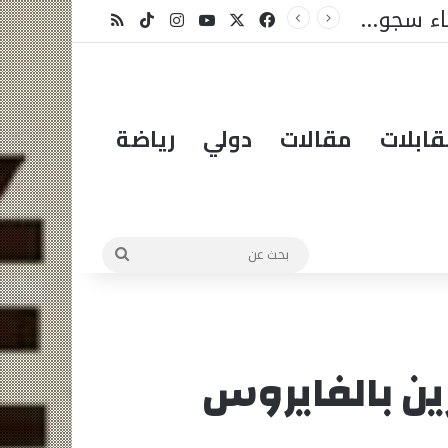
وزارة العدل تعلن عن تخصيص 25 مليار فرنك سيفا لإنشاء سجون جديدة في السنغال …
X
فيسبوك
يوتيوب
انستقرام
‫TikTok
ملخص الموقع RSS
ابلات
مقالات
دولي
رياضة
بحث
عن