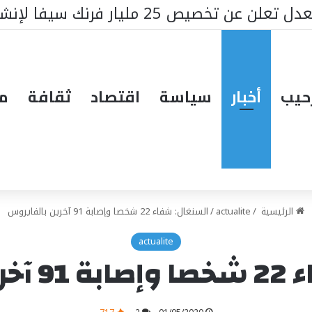
حيب
أخبار
سياسة
اقتصاد
ثقافة
مق
الرئيسية
/
actualite
/
السنغال: شفاء 22 شخصا وإصابة 91 آخرين بالفايروس
actualite
ايروس