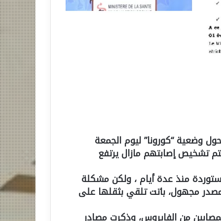
ول وضعية “كورونا” ليوم الجمعة
 الذين تم يتم تشخيص إصابتهم مازال يرتفع
ستوردة منذ عدة أيام ، ولكن مشكلة
 مصدر مجهول، باتت تلقي بثقلها على
مصابين من الفايروس، وذكرت مصادر