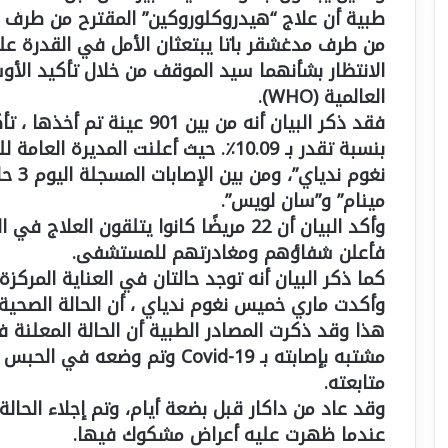
طبية أن علاج “هيدروكلوروكين” المقترح من طرف ا
من طرف مدغشقر باتا يبتعثان الأمل في القدرة عل
الانتظار بشأنهما سيد الموقف من خلال تأكيد الأ
العالمية (WHO).
بنسبة تقدر بـ 10.09٪. حيث أعلنت المدي
نغوم ن
مينام” و”سان لويس”.
وأكد البيان أن 22 مريضًا كانوا يتلقون
فأعلن شفاؤهم ومغادرتهم للمستشفى.
كما ذكر البيان أنه توجد حالتان في العناية المرك
وأكدت ماري خميس نغوم ندياي ، أن الحالة الصح
هذا وقد ذكرت المصادر الطبية أن الحالة المعلنة
مشتبه بإصابته بـ Covid-19 وتم 
متابعته.
عندما ظهرت عليه أعراض مشكوك فيها.