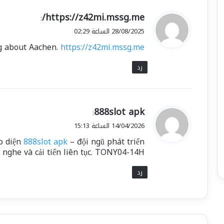
ي
https://z42mi.mssg.me/
:
ق
28/08/2025 الساعة 02:29
و
ng about Aachen.
https://z42mi.mssg.me/
ل
رد
ي
888slot apk
:
ق
14/04/2026 الساعة 15:13
و
ao diện
888slot apk
– đội ngũ phát triển
ل
 nghe và cải tiến liên tục. TONY04-14H
رد