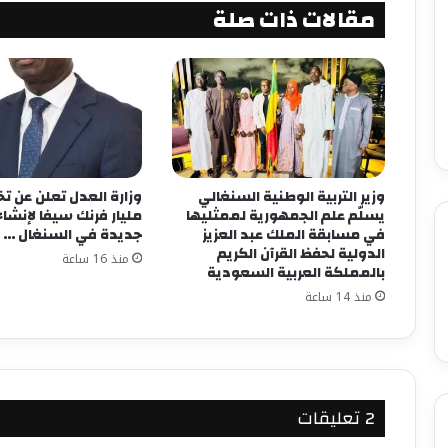
مقالات ذات صلة
وزير التربية الوطنية السنغالي
يسلّم علم الجمهورية لممثليها
مليار فرنك سيفا لإنش
في مسابقة الملك عبد العزيز
جديدة في السنغال …
الدولية لحفظ القرآن الكريم
منذ 16 ساعة
بالمملكة العربية السعودية
منذ 14 ساعة
‫2 تعليقات