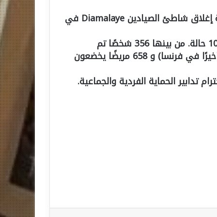
وإثر الإعلان عن هذه الحالة أعلنت السلطات الصحية إغلاق شاطئ الصيادين Diamalaye في
وهكذا سجلت السنغال منذ بداية جائحة كورونا 1024 حالة. من بينها 356 شخصًا تم
شفاؤهم، و 9 وفيات ، وإجلاء شخص واحد (توفي أخيرًا في فرنسا) و 658 مريضًا يخضعون
م تدابير الحماية الفردية والجماعية.