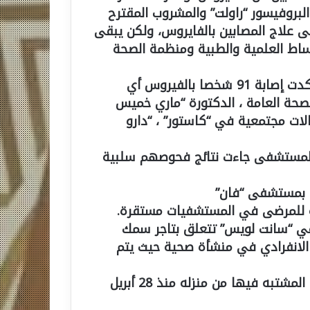
لبروفيسور “راولت” والمشروب المقترح
ى علاج المصابين بالفايروس، ولكن يبقى
وساط العلمية والطبية ومنظمة الصحة
فقد ذكر البيان أنه من بين 901 عينة تم أخذها ، تأكدت إصابة 91 شخصا بالفيروس أي
رة العامة للصحة العامة ، الدكتورة “ماري خميس
دياي”، ومن بين الإصابات المسجلة اليوم 3 حالات مجتمعية في “كاستور” ، “دارو
 العلاج في المستشفى جاءت نتائج فحوصهم سلبية
زة بمستشفى “فان”
ية للمرضى في المستشفيات مستقرة.
 في “سانت لويس” تتعلق بتاجر سمك
وضعه في الحبس الانفرادي في منشأة صحية حيث يتم
وقد عاد من داكار قبل بضعة أيام، وتم إجلاء الحالة المشتبه فيها من منزله منذ 28 أبريل