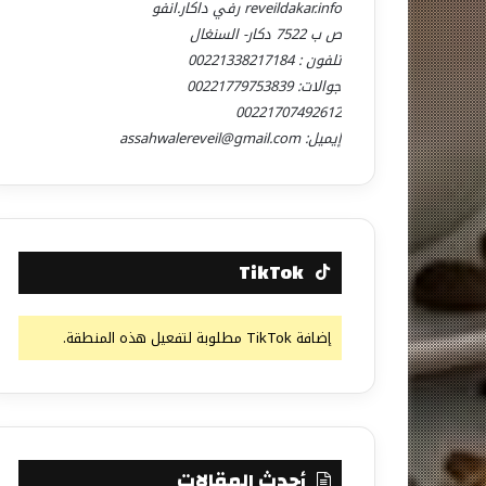
reveildakar.info رفي داكار.انفو
ص ب 7522 دكار- السنغال
تلفون : 00221338217184
جوالات: 00221779753839
00221707492612
إيميل: assahwalereveil@gmail.com
TikTok
إضافة TikTok مطلوبة لتفعيل هذه المنطقة.
أحدث المقالات