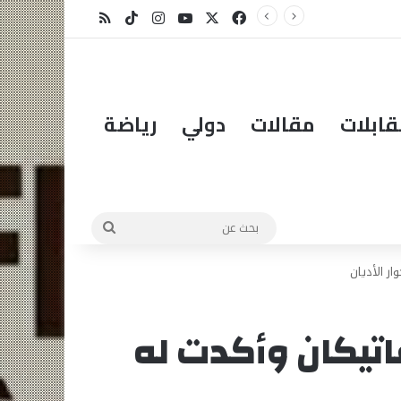
الدكتور مهاتير محمد في عامه الـ101… قائدٌ استثنائي ورمزٌ خالد في مسيرة نهضة ماليزيا.
X
فيسبوك
يوتيوب
انستقرام
‫TikTok
ملخص الموقع RSS
ابلات
مقالات
دولي
رياضة
بحث
عن
ار الأديان
فاتيكان وأكدت له