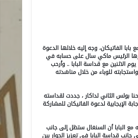
ابا الفاتيكان، وجه إليه خلالها الدعوة
شرها الرئيس ماكي سال على حسابه في
يوم الاثنين مع قداسة البابا .. وأرحب
واستجابته للوباء من خلال مناشدته
وحنا بولس الثاني لداكار ، جددت لقداسته
ابة الإيجابية لدعوة الفاتيكان للمشاركة
مع البابا أن السنغال ستظل إلى جانب
ى جانب قداسة البابا في تعزيز الحوار بين