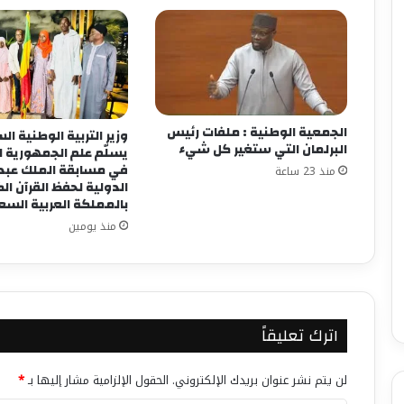
الجمعية الوطنية : ملفات رئيس
وزير التربية الوطنية ا
البرلمان التي ستغير كل شيء
يسلّم علم الجمهورية 
في مسابقة الملك عبد ا
منذ 23 ساعة
الدولية لحفظ القرآن ال
بالمملكة العربية الس
منذ يومين
اترك تعليقاً
لن يتم نشر عنوان بريدك الإلكتروني.
الحقول الإلزامية مشار إليها بـ
*