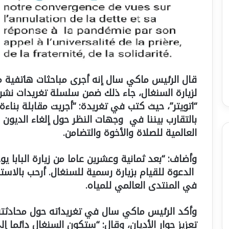
قال الرئيس ماكي سال إنه أجرى مباحثات هاتفية مع ب
لزيارة السنغال، جاء ذلك ضمن سلسلة تغريدات ن
“اتويتر”، حيث كتب في تغريدة: “أجريت مقابلة بناءة 
بالتقارب بيننا في وجهات النظر حول إلغاء الديون 
العالمية للصلاة والأخوة والتضامن.
وأضاف: “بعد ثمانية وعشرين عاما من زيارة البابا ي
الدعوة للقيام بزيارة رسمية للسنغال. أرحب بالاستج
في المنتدى العالمي للمياه.
وأكد الرئيس ماكي سال في تغريداته حول محادثته 
تعزيز حوار الأديان، وقال: “ستكون السنغال دائما إل