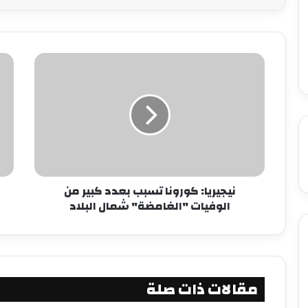
نيجيريا: كورونا تسبب بعدد كبير من
الوفيات "الغامضة" شمال البلاد
مقالات ذات صلة