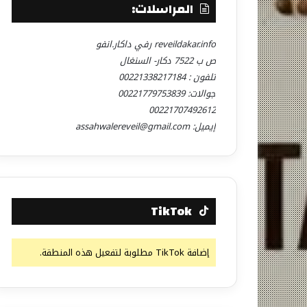
المراسلات:
reveildakar.info رفي داكار.انفو
ص ب 7522 دكار- السنغال
تلفون : 00221338217184
جوالات: 00221779753839
00221707492612
إيميل: assahwalereveil@gmail.com
TikTok
إضافة TikTok مطلوبة لتفعيل هذه المنطقة.