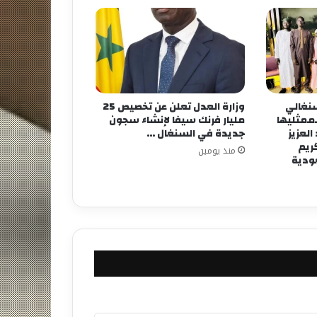
لسنغالي
وزارة العدل تعلن عن تخصيص 25
لممثليها
مليار فرنك سيفا لإنشاء سجون
لعزيز
جديدة في السنغال …
كريم
منذ يومين
عودية