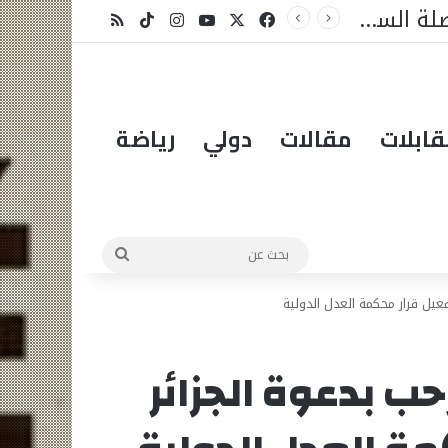
ل شيء
X
فيسبوك
يوتيوب
انستقرام
‫TikTok
ملخص الموقع RSS
ابلات
مقالات
دولي
رياضة
بحث
عن
فعيل قرار محكمة العدل الدولية
حب بدعوة الجزائر