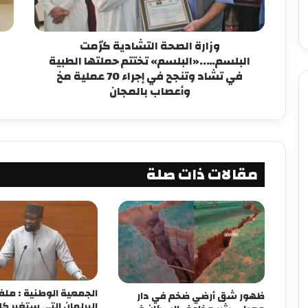
وزارة الصحة التشادية كرّمت
البلسم…..«البلسم» تختتم حملتها الطبية
في تشاد وتنجح في إجراء 70 عملية مخ
وأعصاب بالمجان
مقالات ذات صلة
الجمعية الوطنية : مل
ظهور شق أرضي ضخم في دار
البرلمان التي ستغير 