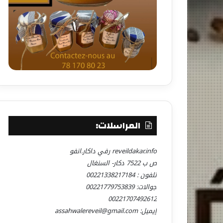
المراسلات:
reveildakar.info رفي داكار.انفو
ص ب 7522 دكار- السنغال
تلفون : 00221338217184
جوالات: 00221779753839
00221707492612
إيميل: assahwalereveil@gmail.com