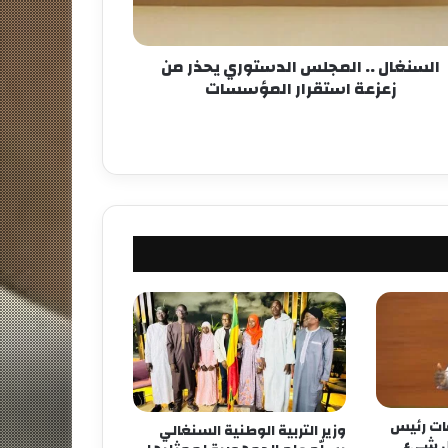
السنغال .. المجلس الدستوري يحذر من
زعزعة استقرار المؤسسات
فات رئيس
وزير التربية الوطنية السنغالي
كل شيء