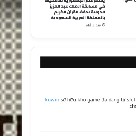
يسلّم علم الجمهورية لممثليها
في مسابقة الملك عبد العزيز
الدولية لحفظ القرآن الكريم
بالمملكة العربية السعودية
منذ 3 أيام
kuwin
sở hữu kho game đa dạng từ slot 
ch