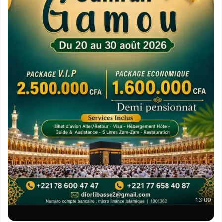
المنظّمات، لا سبيل للمؤمن سوى أن يواجههم،
كمواجهة أيّ عدوٍّ أو محتلٍّ أو خائن.
الموقف من خلال المواثيق الدوليّة:
إنّ المواثيق الدوليّة المعاصرة والتي صدرت على شكل
إعلان أو توصية من خلال هيئة الأمم المتّحدة
ومؤسّساتها جاءت ومعها اتّفاقيّات جنيف الأربعة (عام
1949) لتشكّل ما يسمّى القانون الدولي الإنساني،
والذي جاء ينظّم العلاقات بين الناس كافّة، على
مستوى الأفراد أو الدول، وفي نصوص هذه المواثيق
ما يؤكّد على أنّ فعل بريطانية وأجيرها سلمان رشدي،
وكلّ من يماثله، إنّما هو مخالفة صريحة لما نصّت عليه
هذه المواثيق، وبذلك لا بدّ من ردعهم ليعودوا إلى
الصواب.
ففي الإعلان العالميّ لحقوق الإنسان (12-12-1948)،
جاء في الفِقرة الثانية من المادّة 29 ما يلي:
“يخضع الفرد في ممارسة حقوقه وحرّيّاته لتلك القيود
التي يقرّرها القانون فقط، لضمان الاعتراف بحقوق