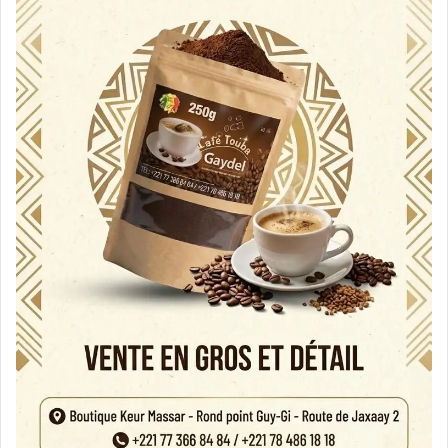
الدينيّة، من شأنها أن تشكّل تحريضاً على التمييز أو
المعاداة أو العنف.”. هذا النصّ يُعلن بشكلٍ صريح أنّ
الدعوة لفكر الكراهية والإقصاء وإلغاء الآخر ممنوعة،
لأنّ مثل هذا الفكر يؤدّي إلى العداء وإلى دورات من
العنف بين الأفراد والشعوب، وهذا ما فعلته بريطانية
وأداتها سلمان رشدي في عمله الشيطانيّ الروائيّ،
ورغم الاستنكار من دولٍ كثيرة ومنظّمات، أصرّت
بريطانية ومن في خانتها على الموقف العدائي
المتمثّل برواية سلمان رشدي، وهم بذلك لم يحترموا
الهويّة الثقافيّة للمسلمين، وهي الوسطيّة، ولا هم
احترموا مقدّسات المسلمين، ولا القيم الإسلاميّة، رغم
أنّ وثيقة دوليّة أخرى نصّت على وجوب هذا الاحترام.
هذه الوثيقة هي الإعلان بشأن العنصر والتحيّز
العنصري الصادر عن الجمعيّة العامّة للأمم المتّحدة و
بتاريخ 28-11-1978, ففي المادّة 5 جاء ما يلي: ” بل –
أيضاً- أن يدركوا أنّ عليهم واجب احترام حقّ جماعات
البشريّة كافّة في التمتّع بذاتيّتها الثقافيّة، وفي