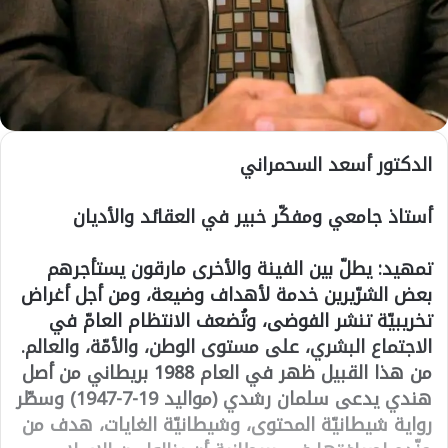
الدكتور أسعد السحمراني
أستاذ جامعي ومفكّر خبير في العقائد والأديان
تمهيد: يطلّ بين الفينة والأخرى مارقون يستأجرهم
بعض الشرّيرين خدمة لأهداف وضيعة، ومن أجل أغراض
تخريبيّة تنشر الفوضى، وتُضعف الانتظام العامّ في
الاجتماع البشري، على مستوى الوطن، والأمّة، والعالم.
من هذا القبيل ظهر في العام 1988 بريطاني من أصل
هندي يدعى سلمان رشدي (مواليد 19-7-1947) وسطّر
رواية شيطانيّة المحتوى، وشيطانيّة الغايات، هدف من