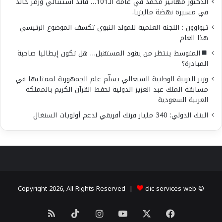
الدكتور مهاتير محمد في عامه الـ101… قائدٌ استثنائي ورمزٌ خالد
في مسيرة نهضة ماليزيا.
تيواوون : اللجنة العلمية للمولد النبوي تكشف الموضوع الرئيسي
هذا العام
المتوسط ينتظر من يقود المستقبل… هل تكون إيطاليا صاحبة
المبادرة؟
وزير التربية الوطنية السنغالي يسلّم علم الجمهورية لممثليها في
مسابقة الملك عبد العزيز الدولية لحفظ القرآن الكريم بالمملكة
العربية السعودية
البنك الدولي: 340 مليار فرنك أفريقي لدعم أولويات السنغال
clic services web
© Copyright 2026, All Rights Reserved |
X
فيسبوك
يوتيوب
انستقرام
‫TikTok
ملخص