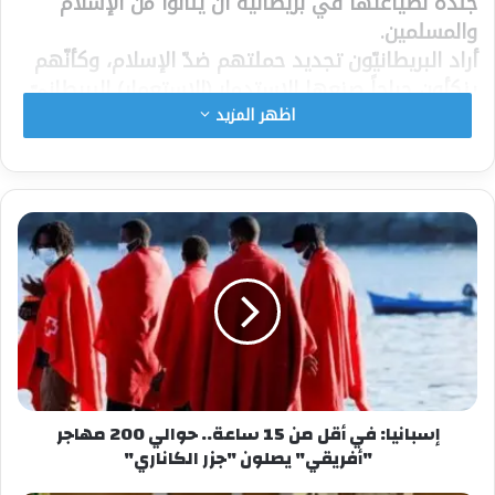
جنّده لصياغتها في بريطانية أن ينالوا من الإسلام
والمسلمين.
أراد البريطانيّون تجديد حملتهم ضدّ الإسلام، وكأنّهم
ينكأون جراحاً صنعها الاستدمار (الاستعمار) البريطانيّ
القديم، ليسوّق لفكره المعادي للإيمان وللتديّن
اظهر المزيد
وللقيم عامّة. إنّ عنوان رواية القلم المستأجر لسلمان
رشدي يحمل تحدّياً وتجديفاً ضدّ الذات الإلهيّة العليّة،
فالآيات هي من مشيئة الله تعالى وقدرته سبحانه،
وهي نوعان:
1- آياتٌ في الكتاب المسطور نزلت وحياً على الرسل
والأنبياء عليهم الصلاة والسلام، وكان الإسلام خاتم
الرسالات السماويّة.
2- آياتٌ في الكون المنظور؛ أي في عالمنا تتجلّى من
خلالها قدرة الله تعالى وعند البحث والتمحيص فيها
يتبيّن للإنسان أنّ الله تعالى هو الخالق القدير وهو
الحقّ سبحانه.
إسبانيا: في أقل من 15 ساعة.. حوالي 200 مهاجر
"أفريقي" يصلون "جزر الكاناري"
لذلك لا يصحّ في المصطلح الدينيّ أن ينسب أحدٌ الآيات
للشيطان وهو الكائن الذي يحمل الشرّ، ويعمل على